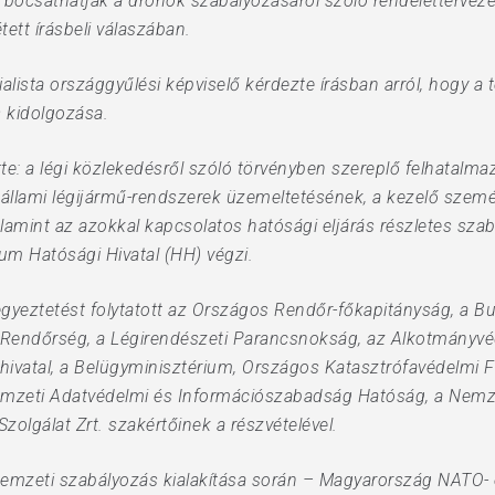
 bocsáthatják a drónok szabályozásáról szóló rendeletterveze
ett írásbeli válaszában.
lista országgyűlési képviselő kérdezte írásban arról, hogy a 
s kidolgozása.
tte: a légi közlekedésről szóló törvényben szereplő felhatalmazá
i állami légijármű-rendszerek üzemeltetésének, a kezelő szem
amint az azokkal kapcsolatos hatósági eljárás részletes szabál
um Hatósági Hivatal (HH) végzi.
i egyeztetést folytatott az Országos Rendőr-főkapitányság, a 
ti Rendőrség, a Légirendészeti Parancsnokság, az Alkotmányvé
ivatal, a Belügyminisztérium, Országos Katasztrófavédelmi 
emzeti Adatvédelmi és Információszabadság Hatóság, a Nemze
olgálat Zrt. szakértőinek a részvételével.
 a nemzeti szabályozás kialakítása során – Magyarország NATO