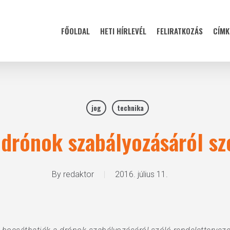
FŐOLDAL
HETI HÍRLEVÉL
FELIRATKOZÁS
CÍMK
jog
technika
drónok szabályozásáról sz
By
redaktor
2016. július 11.