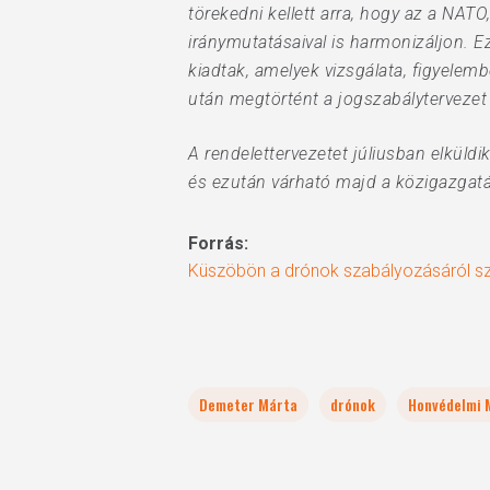
törekedni kellett arra, hogy az a NA
iránymutatásaival is harmonizáljon. 
kiadtak, amelyek vizsgálata, figyelemb
után megtörtént a jogszabálytervezet
A rendelettervezetet júliusban elküld
és ezután várható majd a közigazgatás
Forrás:
Küszöbön a drónok szabályozásáról sz
Demeter Márta
drónok
Honvédelmi 