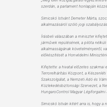
„Még idén közigazgatási egyeztetésre
szerdán, a parlament honlapján közzét
Simicskó Istvánt Demeter Márta, szocia
alkalmazásáról szóló jogi szabályozá
Írásbeli válaszában a miniszter kifejte
járművek repülésének, a pilóta nélkül
alkalmasságának követelményeiről, val
előkészítését a Honvédelmi Minisztéri
Kifejtette: a hivatal előzetes szakma
Terrorelhárítási Központ, a Készenlé
Szakszolgálat, a Nemzeti Adó és Vámh
Közlekedésbiztonsági Szervezet, a N
HungaroControl Magyar Légiforgalmi Sz
Simicskó István kitért arra is, hogy