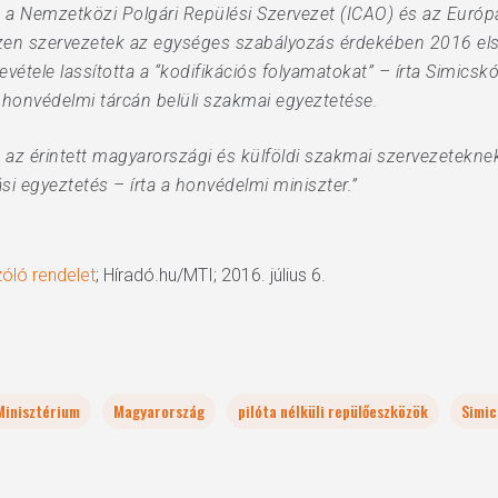
TO, a Nemzetközi Polgári Repülési Szervezet (ICAO) és az Eur
Ezen szervezetek az egységes szabályozás érdekében 2016 első
evétele lassította a “kodifikációs folyamatokat” – írta Simicsk
 honvédelmi tárcán belüli szakmai egyeztetése.
ik az érintett magyarországi és külföldi szakmai szervezetekn
i egyeztetés – írta a honvédelmi miniszter.”
óló rendelet
; Híradó.hu/MTI; 2016. július 6.
Minisztérium
Magyarország
pilóta nélküli repülőeszközök
Simic