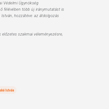
ópai Védelmi Ügynökség
 félévében több új iránymutatást is
ó István, hozzátéve: az átdolgozás
ek előzetes szakmai véleményezésre,
skó István