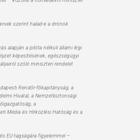
tet – közölte a honvédelmi miniszter
tervek szerint halad-e a drónok
s alapján a pilóta nélküli állami légi
élyzet képesítésének, egészségügyi
yairól szóló miniszteri rendelet
Budapesti Rendőr-főkapitányság, a
delmi Hivatal, a Nemzetbiztonsági
Főigazgatóság, a
ti Média és Hírközlési Hatóság és a
- és EU-tagságára figyelemmel –