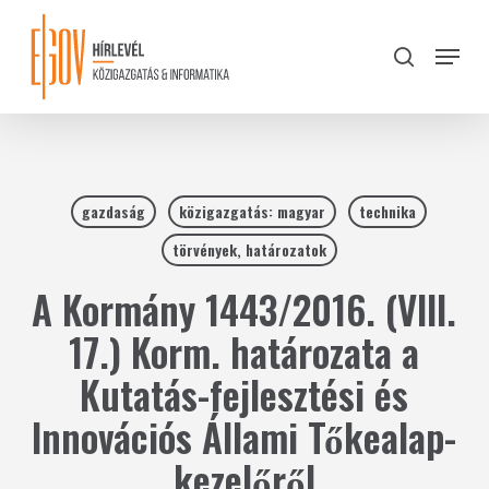
Skip
to
Menu
search
main
Close
content
Menu
gazdaság
közigazgatás: magyar
technika
törvények, határozatok
A Kormány 1443/2016. (VIII.
17.) Korm. határozata a
Kutatás-fejlesztési és
Innovációs Állami Tőkealap-
kezelőről