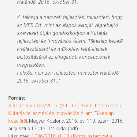
Határidő: 2016. október 31.
4. felhívja a nemzeti fejlesztési minisztert, hogy
az MFB Zrt. mint az alapok alapját végrehajtó
szervezet útján gondoskodjon a Kutatás-
fejlesztési és Innovációs Állami Tőkealap-kezelő
kiválasztásáról és működési feltételeinek
biztosításáról az elfogadott koncepciónak
megfelelően.
Felelős: nemzeti fejlesztési miniszter Határidő:
2016. október 31…”
Forrás:
A Kormány 1443/2016. (VIII. 17.) Korm. határozata a
Kutatás-fejlesztési és Innovációs Állami Tőkealap-
kezelőről
; Magyar Közlöny; 2016. évi 119. szám; 2016.
augusztus 17.; 12112. oldal (pdf)
Lásd még:
1006/2016. (I. 18.) Korm. határozat a