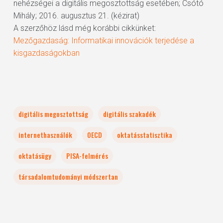
nehézségei a digitális megosztottság esetében; Csótó
Mihály; 2016. augusztus 21. (kézirat)
A szerzőhöz lásd még korábbi cikkünket:
Mezőgazdaság: Informatikai innovációk terjedése a
kisgazdaságokban
digitális megosztottság
digitális szakadék
internethasználók
OECD
oktatásstatisztika
oktatásügy
PISA-felmérés
társadalomtudományi módszertan