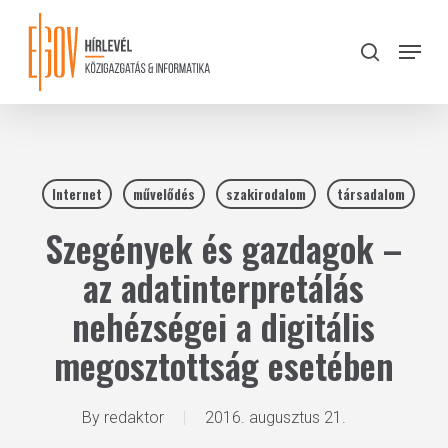
Skip
to
Menu
search
main
Close
content
Menu
Internet
művelődés
szakirodalom
társadalom
Szegények és gazdagok –
az adatinterpretálás
nehézségei a digitális
megosztottság esetében
By
redaktor
2016. augusztus 21.