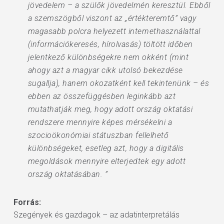
jövedelem – a szülők jövedelmén keresztül. Ebből
a szemszögből viszont az „értékteremtő” vagy
magasabb polcra helyezett internethasználattal
(információkeresés, hírolvasás) töltött időben
jelentkező különbségekre nem okként (mint
ahogy azt a magyar cikk utolsó bekezdése
sugallja), hanem okozatként kell tekintenünk – és
ebben az összefüggésben leginkább azt
mutathatják meg, hogy adott ország oktatási
rendszere mennyire képes mérsékelni a
szocioökonómiai státuszban fellelhető
különbségeket, esetleg azt, hogy a digitális
megoldások mennyire elterjedtek egy adott
ország oktatásában. ”
Forrás:
Szegények és gazdagok – az adatinterpretálás