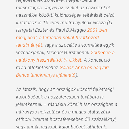
terjedésének 20 évével, melyen belül a
másodlagos, vagyis az ezeket az eszközöket
használók közötti különbségek feltárását célzó
kutatások is 15 éves múltra nyúlnak vissza (ld.
Hargittai Eszter és Paul DiMaggio
2001-ben
megjelent, a témában sokat hivatkozott
tanulmányát
, vagy a szociális informatika egyik
vezérlakjának, Michael Gursteinnek
2003-ben a
hatékony használatról írt cikkét
. A koncepció
rövid áttekintéséhez
Galácz Anna és Ságvári
Bence tanulmánya ajánlható
).
Az látszik, hogy az országok közötti fejlettségi
különbségek a hozzáférésben továbbra is
jelentkeznek – ráadásul közel húsz országban a
hátrányos helyzetűek és a magas státuszúak
otthoni internet hozzáférésében 50 százaléknyi,
vagy annál nagyobb különbséget láthatunk.