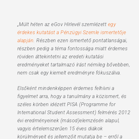
„Múlt héten az eGov Hírlevél szemlézett
egy
érdekes kutatást a Pénzügyi Szemle ismertetője
alapján
. Részben ezen ismertető pontatlanságai,
részben pedig a téma fontossága miatt érdemes
röviden áttekintetni az eredeti kutatási
eredményeket tartalmazó írást némileg bővebben,
nem csak egy kiemelt eredményre fókuszálva.
Elsőként mindenképpen érdemes felhívni a
figyelmet arra, hogy a tanulmány a közismert, és
széles körben idézett PISA (Programme for
International Student Assessment) felmérés 2012
évi eredményeinek (másod)elemzésén alapul,
vagyis értelemszerűen 15 éves diákok
körülményeit és jellemzőit mutatja be – erről a