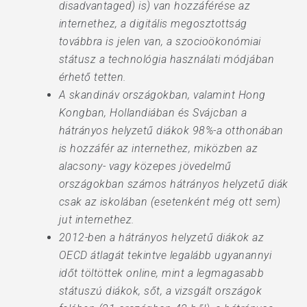
disadvantaged) is) van hozzáférése az
internethez, a digitális megosztottság
továbbra is jelen van, a szocioökonómiai
státusz a technológia használati módjában
érhető tetten.
A skandináv országokban, valamint Hong
Kongban, Hollandiában és Svájcban a
hátrányos helyzetű diákok 98%-a otthonában
is hozzáfér az internethez, miközben az
alacsony- vagy közepes jövedelmű
országokban számos hátrányos helyzetű diák
csak az iskolában (esetenként még ott sem)
jut internethez.
2012-ben a hátrányos helyzetű diákok az
OECD átlagát tekintve legalább ugyanannyi
időt töltöttek online, mint a legmagasabb
státuszú diákok, sőt, a vizsgált országok