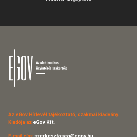
Az eGov Hírlevél tájékoztató, szakmai kiadvány.
Kiadója az
eGov Kft.
E-mail cím:
szerkesztoseg@egov.hu