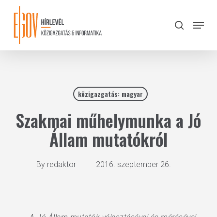
Skip
to
Menu
search
main
Close
content
Menu
közigazgatás: magyar
Szakmai műhelymunka a Jó
Állam mutatókról
By
redaktor
2016. szeptember 26.