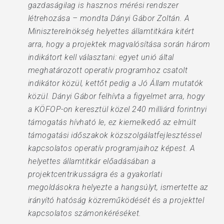
gazdaságilag is hasznos mérési rendszer
létrehozása – mondta Dányi Gábor Zoltán. A
Miniszterelnökség helyettes államtitkára kitért
arra, hogy a projektek magvalósítása során három
indikátort kell választani: egyet unió által
meghatározott operatív programhoz csatolt
indikátor közül, kettőt pedig a Jó Állam mutatók
közül. Dányi Gábor felhívta a figyelmet arra, hogy
a KÖFOP-on keresztül közel 240 milliárd forintnyi
támogatás hívható le, ez kiemelkedő az elmúlt
támogatási időszakok közszolgálatfejlesztéssel
kapcsolatos operatív programjaihoz képest. A
helyettes államtitkár előadásában a
projektcentrikusságra és a gyakorlati
megoldásokra helyezte a hangsúlyt, ismertette az
irányító hatóság közreműködését és a projekttel
kapcsolatos számonkéréséket.