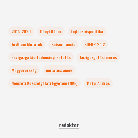
2014-2020
Dányi Gábor
fejlesztéspolitika
Jó Állam Mutatók
Kaiser Tamás
KÖFOP-2.1.2
közigazgatás-tudományi kutatás
közigazgatási mérés
Magyarország
mutatószámok
Nemzeti Közszolgálati Egyetem (NKE)
Patyi András
redaktor