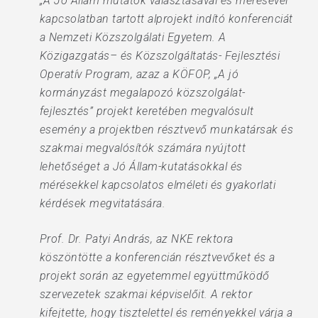
„A Jó Állam mutatók választásával és mérésével
kapcsolatban tartott alprojekt indító konferenciát
a Nemzeti Közszolgálati Egyetem. A
Közigazgatás– és Közszolgáltatás- Fejlesztési
Operatív Program, azaz a KÖFOP, „A jó
kormányzást megalapozó közszolgálat-
fejlesztés” projekt keretében megvalósult
esemény a projektben résztvevő munkatársak és
szakmai megvalósítók számára nyújtott
lehetőséget a Jó Állam-kutatásokkal és
mérésekkel kapcsolatos elméleti és gyakorlati
kérdések megvitatására.
Prof. Dr. Patyi András, az NKE rektora
köszöntötte a konferencián résztvevőket és a
projekt során az egyetemmel együttműködő
szervezetek szakmai képviselőit. A rektor
kifejtette, hogy tisztelettel és reményekkel várja a