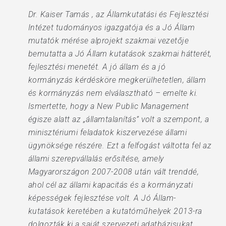
Dr. Kaiser Tamás , az Államkutatási és Fejlesztési
Intézet tudományos igazgatója és a Jó Állam
mutatók mérése alprojekt szakmai vezetője
bemutatta a Jó Állam kutatások szakmai hátterét,
fejlesztési menetét. A jó állam és a jó
kormányzás kérdésköre megkerülhetetlen, állam
és kormányzás nem elválasztható – emelte ki.
Ismertette, hogy a New Public Management
égisze alatt az „államtalanítás” volt a szempont, a
minisztériumi feladatok kiszervezése állami
ügynöksége részére. Ezt a felfogást váltotta fel az
állami szerepvállalás erősítése, amely
Magyarországon 2007-2008 után vált trenddé,
ahol cél az állami kapacitás és a kormányzati
képességek fejlesztése volt. A Jó Állam-
kutatások keretében a kutatóműhelyek 2013-ra
dolgozták ki a saját szervezeti adatbázisukat,