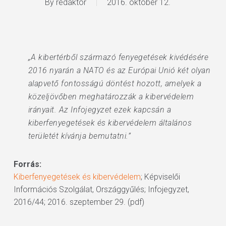
By
redaktor
2016. október 12.
„A kibertérből származó fenyegetések kivédésére
2016 nyarán a NATO és az Európai Unió két olyan
alapvető fontosságú döntést hozott, amelyek a
közeljövőben meghatározzák a kibervédelem
irányait. Az Infojegyzet ezek kapcsán a
kiberfenyegetések és kibervédelem általános
területét kívánja bemutatni.”
Forrás:
Kiberfenyegetések és kibervédelem
; Képviselői
Információs Szolgálat, Országgyűlés; Infojegyzet,
2016/44; 2016. szeptember 29. (pdf)