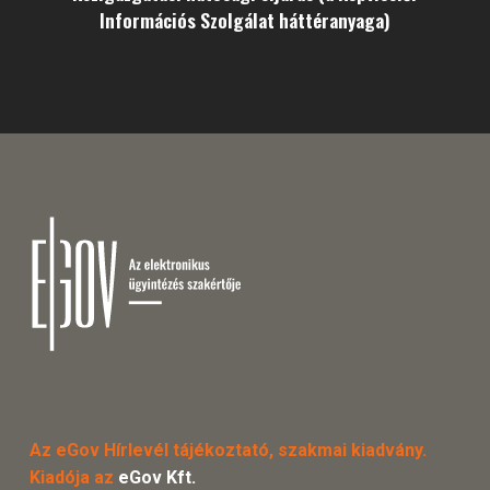
Információs Szolgálat háttéranyaga)
Az eGov Hírlevél tájékoztató, szakmai kiadvány.
Kiadója az
eGov Kft.