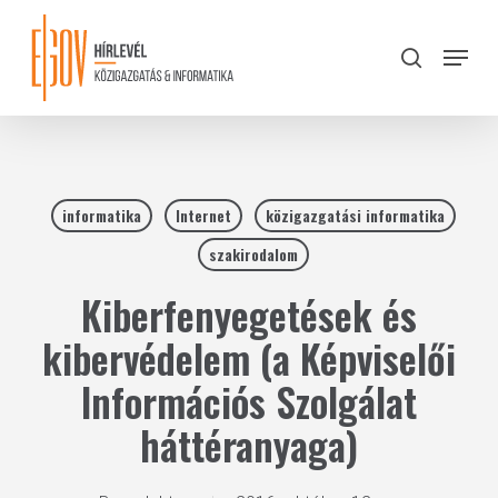
Skip
to
Menu
search
main
Close
content
Menu
informatika
Internet
közigazgatási informatika
szakirodalom
Kiberfenyegetések és
kibervédelem (a Képviselői
Információs Szolgálat
háttéranyaga)