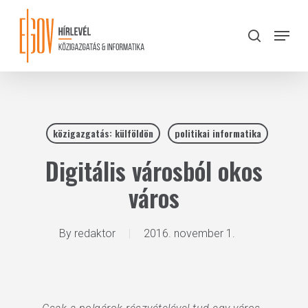
Skip
to
Menu
search
main
Close
content
Menu
közigazgatás: külföldön
politikai informatika
Digitális városból okos
város
By
redaktor
2016. november 1.