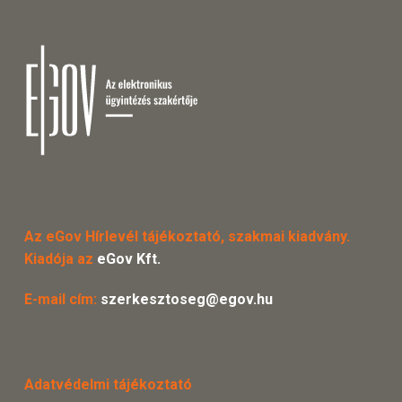
Az eGov Hírlevél tájékoztató, szakmai kiadvány.
Kiadója az
eGov Kft.
E-mail cím:
szerkesztoseg@egov.hu
Adatvédelmi tájékoztató