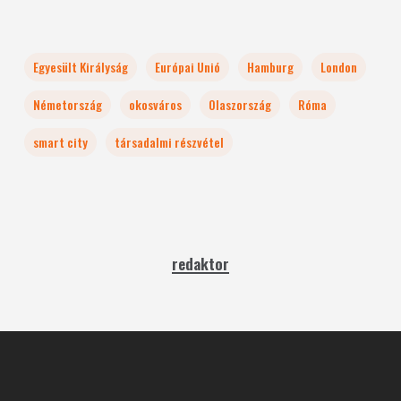
Egyesült Királyság
Európai Unió
Hamburg
London
Németország
okosváros
Olaszország
Róma
smart city
társadalmi részvétel
redaktor