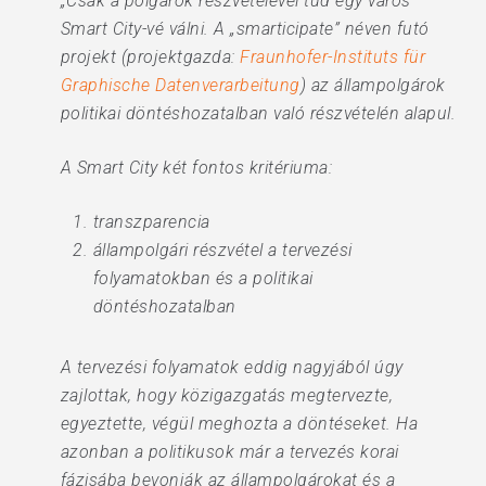
„Csak a polgárok részvételével tud egy város
Smart City-vé válni. A „smarticipate” néven futó
projekt (projektgazda:
Fraunhofer-Instituts für
Graphische Datenverarbeitung
) az állampolgárok
politikai döntéshozatalban való részvételén alapul.
A Smart City két fontos kritériuma:
transzparencia
állampolgári részvétel a tervezési
folyamatokban és a politikai
döntéshozatalban
A tervezési folyamatok eddig nagyjából úgy
zajlottak, hogy közigazgatás megtervezte,
egyeztette, végül meghozta a döntéseket. Ha
azonban a politikusok már a tervezés korai
fázisába bevonják az állampolgárokat és a