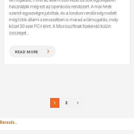
támogatást, mivel az állami szervezet túl sok egységében
használják még ezt az operációs rendszert. A mai hírek
szerint egyezségre jutottak, és a londoni rendőrség mellett
még több állami szervezetben is marad a támogatás, mely
közel 30 ezer PC-t érint. A Microsoftnak fizetendő külön
összeget...
READ MORE
1
2
Keresés..