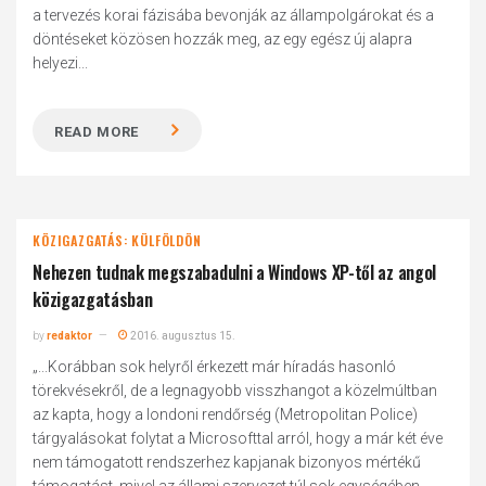
a tervezés korai fázisába bevonják az állampolgárokat és a
döntéseket közösen hozzák meg, az egy egész új alapra
helyezi...
READ MORE
KÖZIGAZGATÁS: KÜLFÖLDÖN
Nehezen tudnak megszabadulni a Windows XP-től az angol
közigazgatásban
by
redaktor
2016. augusztus 15.
„...Korábban sok helyről érkezett már híradás hasonló
törekvésekről, de a legnagyobb visszhangot a közelmúltban
az kapta, hogy a londoni rendőrség (Metropolitan Police)
tárgyalásokat folytat a Microsofttal arról, hogy a már két éve
nem támogatott rendszerhez kapjanak bizonyos mértékű