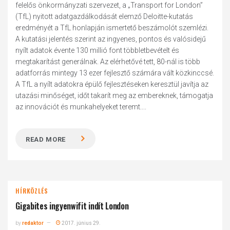
felelős önkormányzati szervezet, a „Transport for London”
(TfL) nyitott adatgazdálkodását elemző Deloitte-kutatás
eredményét a TfL honlapján ismertető beszámolót szemlézi.
A kutatási jelentés szerint az ingyenes, pontos és valósidejű
nyílt adatok évente 130 millió font többletbevételt és
megtakarítást generálnak. Az elérhetővé tett, 80-nál is több
adatforrás mintegy 13 ezer fejlesztő számára vált közkinccsé.
A TfL a nyílt adatokra épülő fejlesztéseken keresztül javítja az
utazási minőséget, időt takarít meg az embereknek, támogatja
az innovációt és munkahelyeket teremt....
READ MORE
HÍRKÖZLÉS
Gigabites ingyenwifit indít London
by
redaktor
2017. június 29.