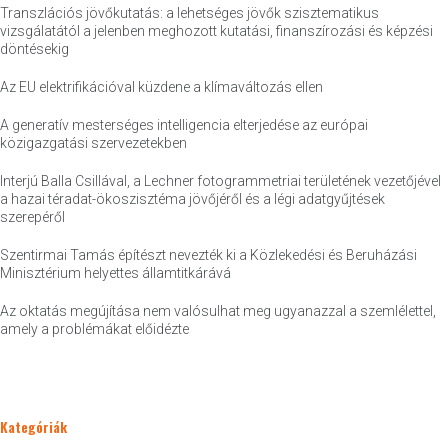
Transzlációs jövőkutatás: a lehetséges jövők szisztematikus
vizsgálatától a jelenben meghozott kutatási, finanszírozási és képzési
döntésekig
Az EU elektrifikációval küzdene a klímaváltozás ellen
A generatív mesterséges intelligencia elterjedése az európai
közigazgatási szervezetekben
Interjú Balla Csillával, a Lechner fotogrammetriai területének vezetőjével
a hazai téradat-ökoszisztéma jövőjéről és a légi adatgyűjtések
szerepéről
Szentirmai Tamás építészt nevezték ki a Közlekedési és Beruházási
Minisztérium helyettes államtitkárává
Az oktatás megújítása nem valósulhat meg ugyanazzal a szemlélettel,
amely a problémákat előidézte
Kategóriák