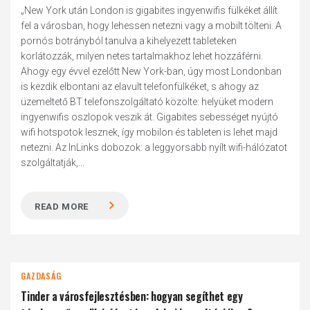
„New York után London is gigabites ingyenwifis fülkéket állít
fel a városban, hogy lehessen netezni vagy a mobilt tölteni. A
pornós botrányból tanulva a kihelyezett tableteken
korlátozzák, milyen netes tartalmakhoz lehet hozzáférni.
Ahogy egy évvel ezelőtt New York-ban, úgy most Londonban
is kezdik elbontani az elavult telefonfülkéket, s ahogy az
üzemeltető BT telefonszolgáltató közölte: helyüket modern
ingyenwifis oszlopok veszik át. Gigabites sebességet nyújtó
wifi hotspotok lesznek, így mobilon és tableten is lehet majd
netezni. Az InLinks dobozok: a leggyorsabb nyílt wifi-hálózatot
szolgáltatják,...
READ MORE
GAZDASÁG
Tinder a városfejlesztésben: hogyan segíthet egy