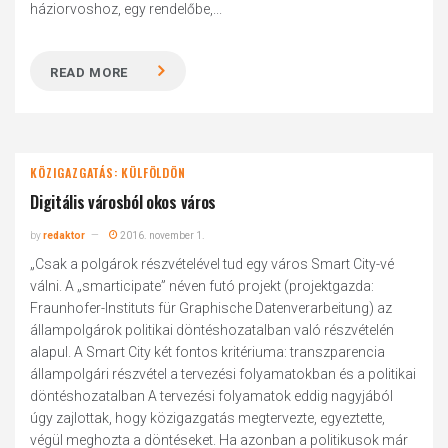
háziorvoshoz, egy rendelőbe,...
READ MORE
KÖZIGAZGATÁS: KÜLFÖLDÖN
Digitális városból okos város
by
redaktor
2016. november 1.
„Csak a polgárok részvételével tud egy város Smart City-vé
válni. A „smarticipate” néven futó projekt (projektgazda:
Fraunhofer-Instituts für Graphische Datenverarbeitung) az
állampolgárok politikai döntéshozatalban való részvételén
alapul. A Smart City két fontos kritériuma: transzparencia
állampolgári részvétel a tervezési folyamatokban és a politikai
döntéshozatalban A tervezési folyamatok eddig nagyjából
úgy zajlottak, hogy közigazgatás megtervezte, egyeztette,
végül meghozta a döntéseket. Ha azonban a politikusok már