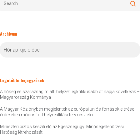
Archívum
Archívum
Legutóbbi bejegyzések
A hőség és szárazság miatti helyzet legkritikusabb öt napja következik –
Magyarország Kormánya
A Magyar Közlönyben megjelentek az európai uniós források elérése
érdekében módosított helyreállítási terv részletei
Miniszteri biztos készíti elő az Egészségügyi Minőségellenőrzési
Hatóság létrehozását