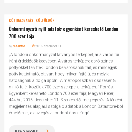
KÖZIGAZGATÁS: KÜLFÖLDÖN
Önkormányzati nyílt adatok: egyenként kereshető London
700 ezer fája
by
redaktor
2016. december 11.
„A londoni önkormányzat látványos térképpel jár a város fái
iránt érdeklődők kedvében. A város térképére apró színes
pöttyökkel felvitték London belvárosának fáit, és mindegyik
pötty kattintható, ott van, hogy milyen fajtájú, és melyik
hatóságnak a dolga ápolni. A metropoliszban összesen 8
millió fa él, közülük 700 ezer szerepel a térképen. ” Forrás:
Egyenként kereshető London 700 ezer fája; Magyari Péter;
444.hu; 2016. december 11. Szerkesztői megjegyzés: A térképi
megjelenítés alapjául szolgáló adatok a London Datastore-ból
érhetőek el, az az egész Londont összefogó...
READ MORE