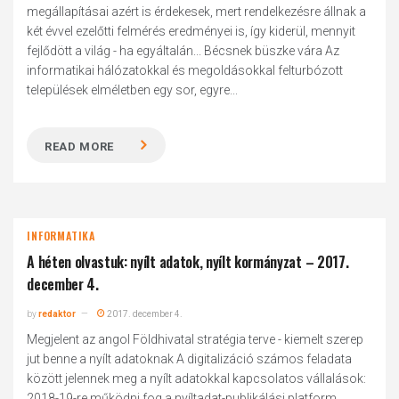
megállapításai azért is érdekesek, mert rendelkezésre állnak a
két évvel ezelőtti felmérés eredményei is, így kiderül, mennyit
fejlődött a világ - ha egyáltalán... Bécsnek büszke vára Az
informatikai hálózatokkal és megoldásokkal felturbózott
települések elméletben egy sor, egyre...
READ MORE
INFORMATIKA
A héten olvastuk: nyílt adatok, nyílt kormányzat – 2017.
december 4.
by
redaktor
2017. december 4.
Megjelent az angol Földhivatal stratégia terve - kiemelt szerep
jut benne a nyílt adatoknak A digitalizáció számos feladata
között jelennek meg a nyílt adatokkal kapcsolatos vállalások:
2018-19-re működni fog a nyíltadat-publikálási platform,