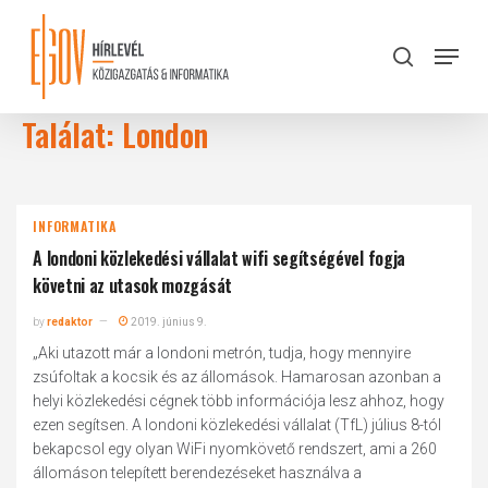
Skip
to
Menu
search
main
Close
content
Menu
Találat: London
INFORMATIKA
A londoni közlekedési vállalat wifi segítségével fogja
követni az utasok mozgását
by
redaktor
2019. június 9.
„Aki utazott már a londoni metrón, tudja, hogy mennyire
zsúfoltak a kocsik és az állomások. Hamarosan azonban a
helyi közlekedési cégnek több információja lesz ahhoz, hogy
ezen segítsen. A londoni közlekedési vállalat (TfL) július 8-tól
bekapcsol egy olyan WiFi nyomkövető rendszert, ami a 260
állomáson telepített berendezéseket használva a