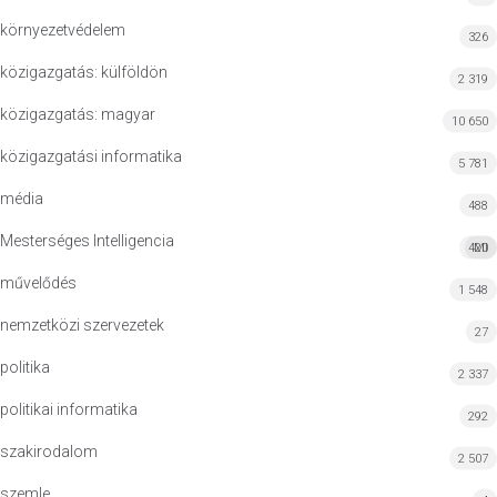
környezetvédelem
326
közigazgatás: külföldön
2 319
közigazgatás: magyar
10 650
közigazgatási informatika
5 781
média
488
Mesterséges Intelligencia
420
MI
művelődés
1 548
nemzetközi szervezetek
27
politika
2 337
politikai informatika
292
szakirodalom
2 507
szemle