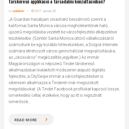
társkereső applikáció a társadalmi konzultációban?
by
redaktor
2017. január 29.
„A Guardian hasábjain olvasható beszámoló szerint a
kaliforniai Santa Monica városa meghökkentőnek ható,
újszerű megoldásba vezetett be városfejlesztési elképzelései
tesztelésébe. (Szintén Santa Monica úttörő vállalkozásáról
számoltunk be egy korábbi hírlevelünkben, a Dolgok Internete
számára létrehozott városi gerinchálózat megvalósítására,
az „okosváros” megközelítés jegyében.) Az immár
Magyarországon is népszerű Tinder társkereső
alkalmazásban kialakított módszeren alapuló digitális
fejlesztés, a CitySwipe immár a városfejlesztésben is
sikeresen alkalmazza a Tinderen már megszokott
megoldásokat. (A Tinder Facebook-profilokat kapcsol össze,
ismerkedési céllal, érzékelve, hogy az itt is regisztrált
ismerősök...
READ MORE