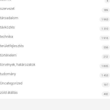
4
szervezet
189
társadalom
1 963
távközlés
1 310
technika
1 916
területfejlesztés
556
történelem
212
törvények, határozatok
1 805
tudomány
1 453
Uncategorized
197
zöld átállás
402