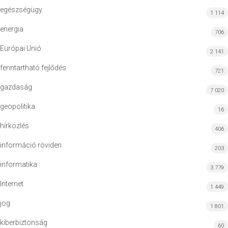
egészségügy
1 114
energia
706
Európai Unió
2 141
fenntartható fejlődés
721
gazdaság
7 020
geopolitika
16
hírközlés
406
információ röviden
203
informatika
3 779
Internet
1 449
jog
1 801
kiberbiztonság
60