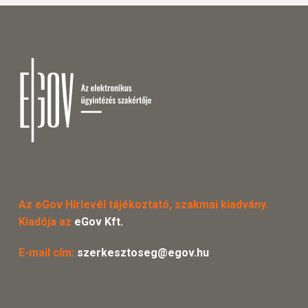
Az eGov Hírlevél tájékoztató, szakmai kiadvány.
Kiadója az
eGov Kft.
E-mail cím:
szerkesztoseg@egov.hu