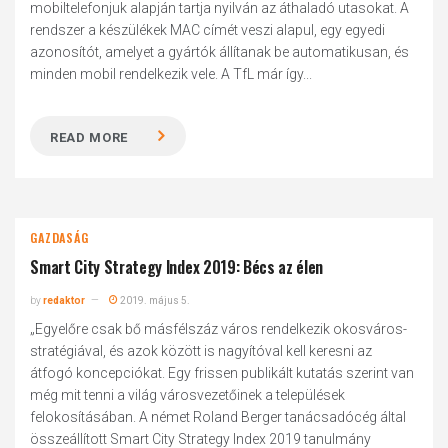
mobiltelefonjuk alapján tartja nyilván az áthaladó utasokat. A
rendszer a készülékek MAC címét veszi alapul, egy egyedi
azonosítót, amelyet a gyártók állítanak be automatikusan, és
minden mobil rendelkezik vele. A TfL már így...
READ MORE
GAZDASÁG
Smart City Strategy Index 2019: Bécs az élen
by
redaktor
2019. május 5.
„Egyelőre csak bő másfélszáz város rendelkezik okosváros-
stratégiával, és azok között is nagyítóval kell keresni az
átfogó koncepciókat. Egy frissen publikált kutatás szerint van
még mit tenni a világ városvezetőinek a települések
felokosításában. A német Roland Berger tanácsadócég által
összeállított Smart City Strategy Index 2019 tanulmány