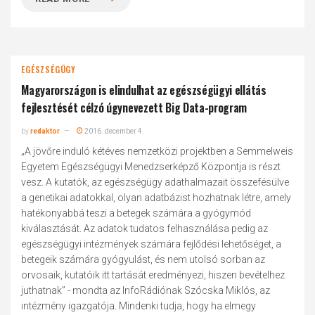
EGÉSZSÉGÜGY
Magyarországon is elindulhat az egészségügyi ellátás
fejlesztését célzó úgynevezett Big Data-program
by
redaktor
2016. december 4.
„A jövőre induló kétéves nemzetközi projektben a Semmelweis
Egyetem Egészségügyi Menedzserképző Központja is részt
vesz. A kutatók, az egészségügy adathalmazait összefésülve
a genetikai adatokkal, olyan adatbázist hozhatnak létre, amely
hatékonyabbá teszi a betegek számára a gyógymód
kiválasztását. Az adatok tudatos felhasználása pedig az
egészségügyi intézmények számára fejlődési lehetőséget, a
betegeik számára gyógyulást, és nem utolsó sorban az
orvosaik, kutatóik itt tartását eredményezi, hiszen bevételhez
juthatnak” - mondta az InfoRádiónak Szócska Miklós, az
intézmény igazgatója. Mindenki tudja, hogy ha elmegy