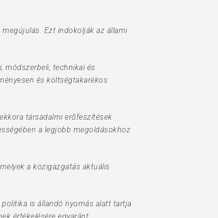
 megújulás. Ezt indokolják az állami
i, módszerbeli, technikai és
dményesen és költségtakarékos
ekkora társadalmi erőfeszítések
szességében a legjobb megoldásokhoz
melyek a közigazgatás aktuális
litika is állandó nyomás alatt tartja
ek értékelésére egyaránt.