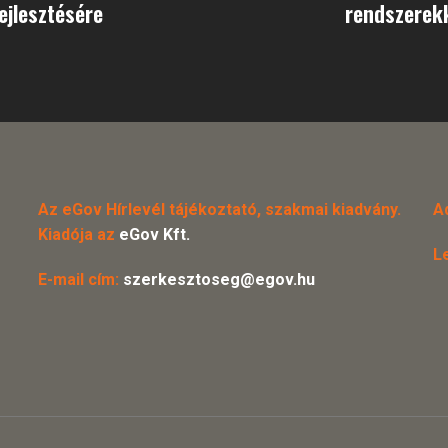
ejlesztésére
rendszerek
Az eGov Hírlevél tájékoztató, szakmai kiadvány.
A
Kiadója az
eGov Kft.
L
E-mail cím:
szerkesztoseg@egov.hu