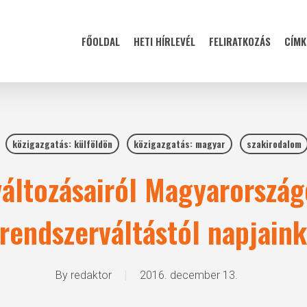
FŐOLDAL
HETI HÍRLEVÉL
FELIRATKOZÁS
CÍMK
közigazgatás: külföldön
közigazgatás: magyar
szakirodalom
változásairól Magyarorszá
 rendszerváltástól napjaink
By
redaktor
2016. december 13.