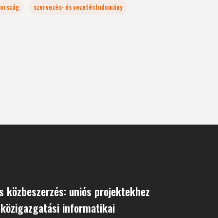
ország
szervezés- és vezetéstudomány
os közbeszerzés: uniós projektekhez
közigazgatási informatikai