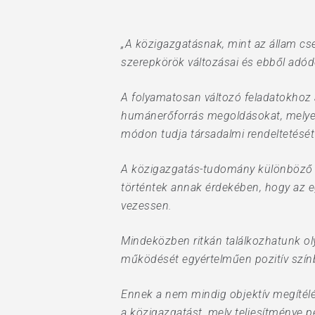
„A közigazgatásnak, mint az állam cse
szerepkörök változásai és ebből adódó
Hit enter to search or ESC to close
A folyamatosan változó feladatokhoz a 
humánerőforrás megoldásokat, melyek
módon tudja társadalmi rendeltetését 
A közigazgatás-tudomány különböző ir
történtek annak érdekében, hogy az 
vezessen.
Mindeközben ritkán találkozhatunk ol
működését egyértelműen pozitív színb
Ennek a nem mindig objektív megítélés
a közigazgatást, mely teljesítménye 