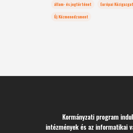
állam- és jogtörténet
Európai Közigazgat
Új Közmenedzsment
Kormányzati program indul
intézmények és az informatikai v