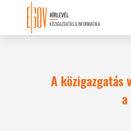
Skip
to
main
content
A közigazgatás 
a