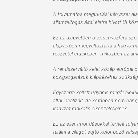
A folyamatos megújulási kényszer alat
államfelfogás által életre hívott Új 
Ez az alapvetően a versenyszféra sze
alapvetően megváltoztatta a hagyomá
részvétel érdekében, miközben az áh
A rendszerváltó kelet-közép-európai 
közigazgatásuk kiépítéséhez szüksége
Egyszerre kellett ugyanis megfelelniü
által idealizált, de korábban nem h
irányzat radikális elképzeléseinek.
Ez az ellentmondásokkal terhelt folya
találni a világot sújtó különböző vál