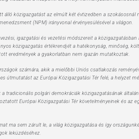
t álló közigazgatást az elmúlt két évtizedben a szokásosnál n
közmenedzsment (NPM) irányvonal érvényesülésével a világon.
rvezési, igazgatási és vezetési módszereit a közigazgatásban
nyos közigazgatás értékrendjét a hatékonyság, minőség, köl
ított eredmények a gyakorlatban nem igazán mutatkoztak.
országok számára, akik a mielőbbi Uniós csatlakozás reményév
s útmutatást az Európai Közigazgatási Tér felé, a helyzet m
k a tradicionális polgári demokráciák közigazgatásának általán
angoztatott Európai Közigazgatási Tér követelményeinek és a
mat ma sem zárult le, a világ közigazgatása és így országunké 
ságok leküzdéséhez.