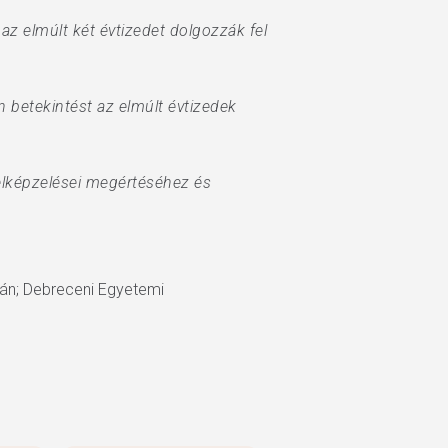
az elmúlt két évtizedet dolgozzák fel
 betekintést az elmúlt évtizedek
elképzelései megértéséhez és
tván; Debreceni Egyetemi