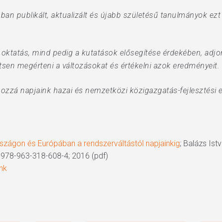
n publikált, aktualizált és újabb születésű tanulmányok ezt 
oktatás, mind pedig a kutatások elősegítése érdekében, adjon
tsen megérteni a változásokat és értékelni azok eredményeit.
hozzá napjaink hazai és nemzetközi közigazgatás-fejlesztési 
szágon és Európában a rendszerváltástól napjainkig
; Balázs Is
 978-963-318-608-4; 2016 (pdf)
nk