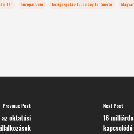
ási Tér
Európai Unió
közigazgatás-tudomány története
Magyar
Previous Post
Next Post
 az oktatási
16 milliárd
állalkozások
kapcsolódó 