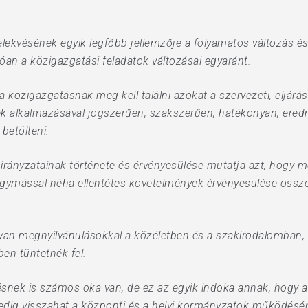
lekvésének egyik legfőbb jellemzője a folyamatos változás és
an a közigazgatási feladatok változásai egyaránt.
közigazgatásnak meg kell találni azokat a szervezeti, eljárás
 alkalmazásával jogszerűen, szakszerűen, hatékonyan, ere
betölteni.
ányzatainak története és érvényesülése mutatja azt, hogy m
egymással néha ellentétes követelmények érvényesülése ös
yan megnyilvánulásokkal a közéletben és a szakirodalomban, 
en tüntetnék fel.
nek is számos oka van, de ez az egyik indoka annak, hogy a po
pedig visszahat a központi és a helyi kormányzatok működésén