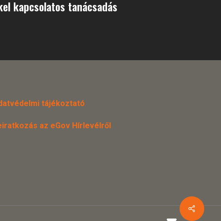
kel kapcsolatos tanácsadás
datvédelmi tájékoztató
eiratkozás az eGov Hírlevélről
email