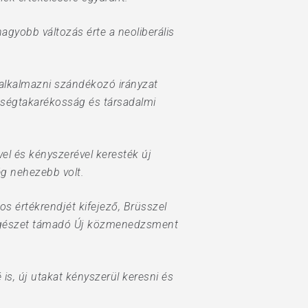
agyobb változás érte a neoliberális
 alkalmazni szándékozó irányzat
tségtakarékosság és társadalmi
el és kényszerével keresték új
ég nehezebb volt.
os értékrendjét kifejező, Brüsszel
z egészet támadó Új közmenedzsment
is, új utakat kényszerül keresni és