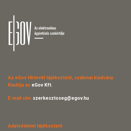
Az eGov Hírlevél tájékoztató, szakmai kiadvány.
Kiadója az
eGov Kft.
E-mail cím:
szerkesztoseg@egov.hu
Adatvédelmi tájékoztató