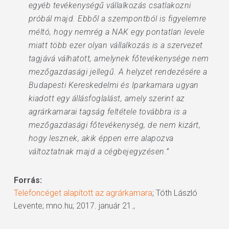
egyéb tevékenységű vállalkozás csatlakozni
próbál majd. Ebből a szempontból is figyelemre
méltó, hogy nemrég a NAK egy pontatlan levele
miatt több ezer olyan vállalkozás is a szervezet
tagjává válhatott, amelynek főtevékenysége nem
mezőgazdasági jellegű. A helyzet rendezésére a
Budapesti Kereskedelmi és Iparkamara ugyan
kiadott egy állásfoglalást, amely szerint az
agrárkamarai tagság feltétele továbbra is a
mezőgazdasági főtevékenység, de nem kizárt,
hogy lesznek, akik éppen erre alapozva
változtatnak majd a cégbejegyzésen.”
Forrás:
Telefoncéget alapított az agrárkamara
; Tóth László
Levente; mno.hu; 2017. január 21.,