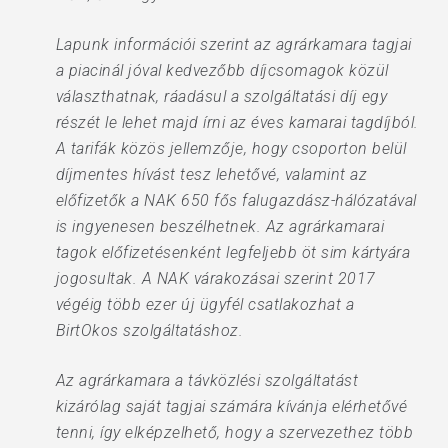
Lapunk információi szerint az agrárkamara tagjai
a piacinál jóval kedvezőbb díjcsomagok közül
választhatnak, ráadásul a szolgáltatási díj egy
részét le lehet majd írni az éves kamarai tagdíjból.
A tarifák közös jellemzője, hogy csoporton belül
díjmentes hívást tesz lehetővé, valamint az
előfizetők a NAK 650 fős falugazdász-hálózatával
is ingyenesen beszélhetnek. Az agrárkamarai
tagok előfizetésenként legfeljebb öt sim kártyára
jogosultak. A NAK várakozásai szerint 2017
végéig több ezer új ügyfél csatlakozhat a
BirtOkos szolgáltatáshoz.
Az agrárkamara a távközlési szolgáltatást
kizárólag saját tagjai számára kívánja elérhetővé
tenni, így elképzelhető, hogy a szervezethez több