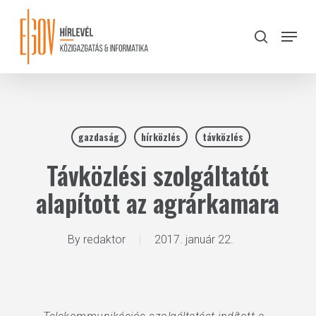
Skip
to
Menu
search
main
Close
content
Menu
gazdaság
hírközlés
távközlés
Távközlési szolgáltatót
alapított az agrárkamara
By
redaktor
2017. január 22.