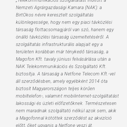
„Telekommunikációs szolgáltatást indított a
Nemzeti Agrárgazdasági Kamara (NAK): a
BirtOkos névre keresztelt szolgáltatás
különlegessége, hogy nem egy piaci távközlési
társaság flottacsomagjáról van szó, hanem egy
önálló távközlési társaság üzemeltetéséről. A
szolgáltatás infrastrukturális alapjait egy a
területen korábban már ténykedő társaság, a
Magofon Kft. tavaly júniusi felvásárlása után a
NAK Telekommunikációs és Szolgáltató Kft.
biztosítja. A társaság a Netfone Telecom Kft.-vel
áll szerződésben, amely egyébként 2014 óta
biztosít Magyarországon teljes körűen
mobiltelefon-, valamint mobilinternet-szolgáltatást
lakossági és üzleti előfizetőknek. Természetesen
nem maradnak szolgáltató nélkül azok sem, akik
a Magofonnal kötöttek szerződést az akvizíció
előtt, őket ugyanis a Netfone veszi át.