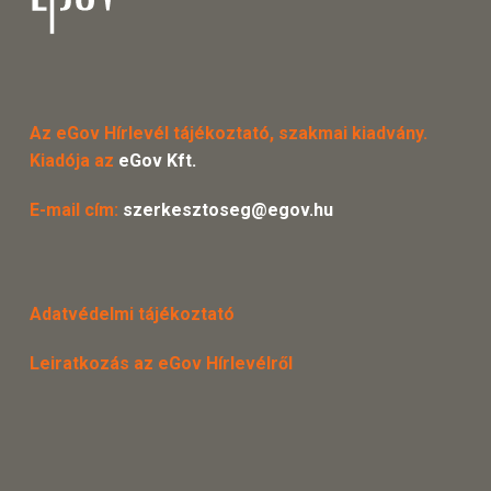
Az eGov Hírlevél tájékoztató, szakmai kiadvány.
Kiadója az
eGov Kft.
E-mail cím:
szerkesztoseg@egov.hu
Adatvédelmi tájékoztató
Leiratkozás az eGov Hírlevélről