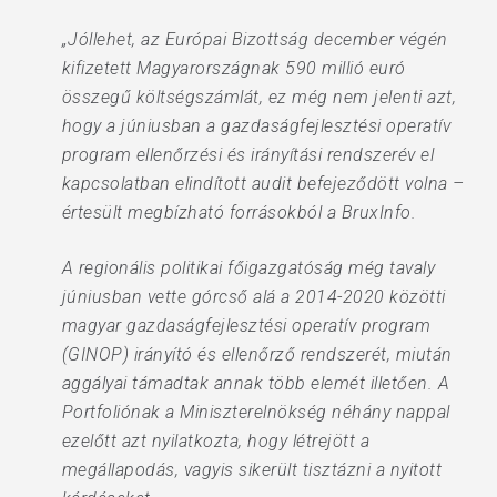
„Jóllehet, az Európai Bizottság december végén
kifizetett Magyarországnak 590 millió euró
összegű költségszámlát, ez még nem jelenti azt,
hogy a júniusban a gazdaságfejlesztési operatív
program ellenőrzési és irányítási rendszerév el
kapcsolatban elindított audit befejeződött volna –
értesült megbízható forrásokból a BruxInfo.
A regionális politikai főigazgatóság még tavaly
júniusban vette górcső alá a 2014-2020 közötti
magyar gazdaságfejlesztési operatív program
(GINOP) irányító és ellenőrző rendszerét, miután
aggályai támadtak annak több elemét illetően. A
Portfoliónak a Miniszterelnökség néhány nappal
ezelőtt azt nyilatkozta, hogy létrejött a
megállapodás, vagyis sikerült tisztázni a nyitott