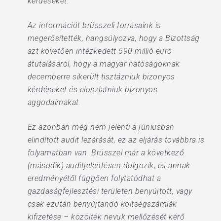
kérdéseket.
Az információt brüsszeli forrásaink is
megerősítették, hangsúlyozva, hogy a Bizottság
azt követően intézkedett 590 millió euró
átutalásáról, hogy a magyar hatóságoknak
decemberre sikerült tisztázniuk bizonyos
kérdéseket és eloszlatniuk bizonyos
aggodalmakat.
Ez azonban még nem jelenti a júniusban
elindított audit lezárását, ez az eljárás továbbra is
folyamatban van. Brüsszel már a következő
(második) auditjelentésen dolgozik, és annak
eredményétől függően folytatódhat a
gazdaságfejlesztési területen benyújtott, vagy
csak ezután benyújtandó költségszámlák
kifizetése – közölték nevük mellőzését kérő