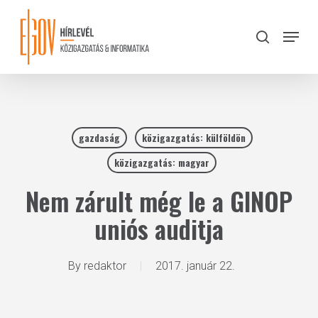
Skip
to
Menu
search
main
Close
content
Menu
gazdaság
közigazgatás: külföldön
közigazgatás: magyar
Nem zárult még le a GINOP
uniós auditja
By
redaktor
2017. január 22.