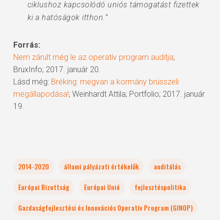
ciklushoz kapcsolódó uniós támogatást fizettek
ki a hatóságok itthon.”
Forrás:
Nem zárult még le az operatív program auditja
;
BruxInfo; 2017. január 20.
Lásd még:
Bréking: megvan a kormány brüsszeli
megállapodása!
; Weinhardt Attila; Portfolio; 2017. január
19.
2014-2020
állami pályázati értékelők
auditálás
Európai Bizottság
Európai Unió
fejlesztéspolitika
Gazdaságfejlesztési és Innovációs Operatív Program (GINOP)