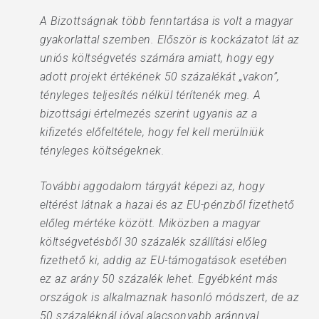
A Bizottságnak több fenntartása is volt a magyar
gyakorlattal szemben. Először is kockázatot lát az
uniós költségvetés számára amiatt, hogy egy
adott projekt értékének 50 százalékát „vakon”,
tényleges teljesítés nélkül térítenék meg. A
bizottsági értelmezés szerint ugyanis az a
kifizetés előfeltétele, hogy fel kell merülniük
tényleges költségeknek.
További aggodalom tárgyát képezi az, hogy
eltérést látnak a hazai és az EU-pénzből fizethető
előleg mértéke között. Miközben a magyar
költségvetésből 30 százalék szállítási előleg
fizethető ki, addig az EU-támogatások esetében
ez az arány 50 százalék lehet. Egyébként más
országok is alkalmaznak hasonló módszert, de az
50 százaléknál jóval alacsonyabb aránnyal.