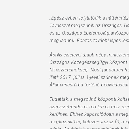
Hit enter to search or ESC to close
„Egész évben folytatódik a háttérint
Tavasszal megszűnik az Országos Tisz
és az Országos Epidemiológiai Közpon
meg lapunk. Fontos további lépés lesz
Április elsejével újabb négy minisztér
Országos Közegészségügyi Központ és
Miniszterelnökség. Most januárban hu
illeti: 2017. július 1-jével szűnnek m
Államkincstárba történő beolvadással
Tudatták, a megszűnő központi költség
szervezetrendszer területi és helyi szi
kerülnek. Ehhez kapcsolódóan a megsz
megközelítőleg kétezer-ötszáz fő, míg