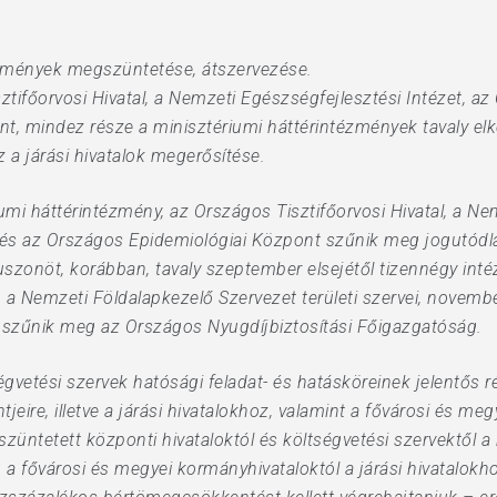
ézmények megszüntetése, átszervezése.
tifőorvosi Hivatal, a Nemzeti Egészségfejlesztési Intézet,
t, mindez része a minisztériumi háttérintézmények tavaly el
 a járási hivatalok megerősítése.
iumi háttérintézmény, az Országos Tisztifőorvosi Hivatal, a Ne
 az Országos Epidemiológiai Központ szűnik meg jogutódlás
szonöt, korábban, tavaly szeptember elsejétől tizennégy in
eg a Nemzeti Földalapkezelő Szervezet területi szervei, novemb
 szűnik meg az Országos Nyugdíjbiztosítási Főigazgatóság.
vetési szervek hatósági feladat- és hatásköreinek jelentős r
ntjeire, illetve a járási hivatalokhoz, valamint a fővárosi és m
üntetett központi hivataloktól és költségvetési szervektől a
 a fővárosi és megyei kormányhivataloktól a járási hivatalokh