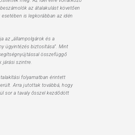
ősítették meg. Az idei évre vonatkozó
 beszámolók az átalakulást követően
 esetében is legkorábban az idén
lja az „állampolgárok és a
y ügyintézés biztosítása”. Mint
i segítségnyújtással összefüggő
járási szintre.
alakítási folyamatban érintett
erült. Arra jutottak továbbá, hogy
l sor a tavaly ősszel kezdődött