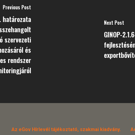
Previous Post
 határozata
Next Post
összehangolt
GINOP-2.1.6
ó szervezeti
fejlesztésé
zásáról és
exportbőví
ljes rendszer
toringjáról
Az eGov Hírlevél tájékoztató, szakmai kiadvány.
A