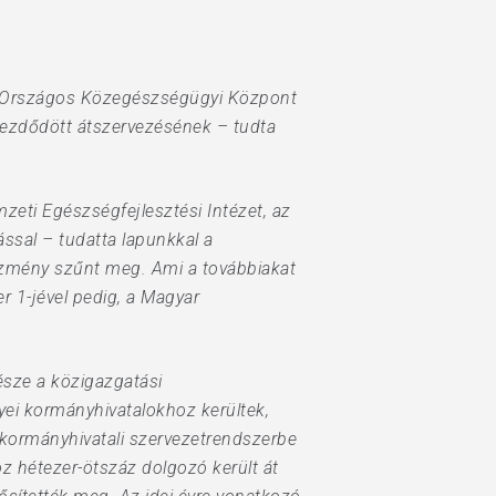
 az Országos Közegészségügyi Központ
kezdődött átszervezésének – tudta
mzeti Egészségfejlesztési Intézet, az
sal – tudatta lapunkkal a
tézmény szűnt meg. Ami a továbbiakat
er 1-jével pedig, a Magyar
észe a közigazgatási
egyei kormányhivatalokhoz kerültek,
 kormányhivatali szervezetrendszerbe
oz hétezer-ötszáz dolgozó került át