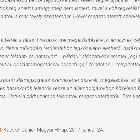
szszázalékos bértömegcsökkentést kellett végrehajtaniuk – er
lnökség szerint amúgy még nem ismert, mivel a költségvetési
datok a már tavaly szeptember 1-jével megszüntetett szervek
itértek a járási hivatalok idei megerősítésére is, amelynek cé
, illetve működési területükhöz legközelebb elérhető, hatékon
ezer feladat- és hatáskört – például: áldozatvédelemmel, jog
okkal, családtámogatással összefüggő feladatok – telepítettek 
zponti államigazgatás szervezetrendszerét, megállapítva: az át
t- és hatáskörök jelentős része az állampolgárokhoz közelebb k
a, illetve a párhuzamos feladatok megszüntethetők. Erre kerü
t
; Kacsoh Dániel; Magyar Hírlap; 2017. január 24.