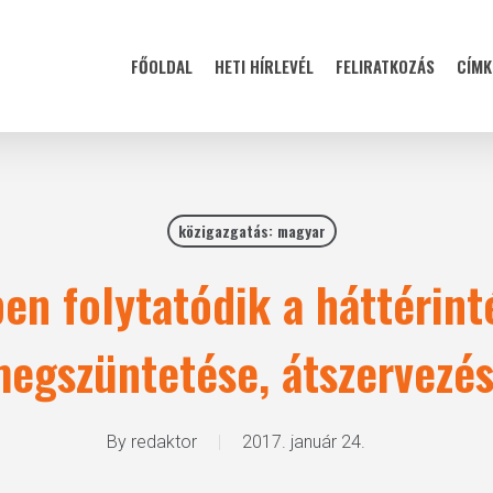
FŐOLDAL
HETI HÍRLEVÉL
FELIRATKOZÁS
CÍMK
közigazgatás: magyar
ben folytatódik a háttérin
egszüntetése, átszervezé
By
redaktor
2017. január 24.