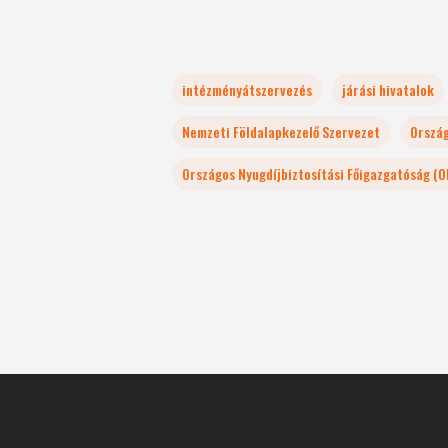
intézményátszervezés
járási hivatalok
Nemzeti Földalapkezelő Szervezet
Ország
Országos Nyugdíjbiztosítási Főigazgatóság (O