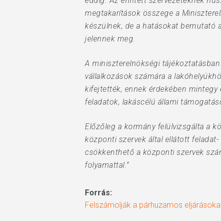
eddig. Az érintett szervezeteknek hú
megtakarítások összege a Minisztere
készülnek, de a hatásokat bemutató a
jelennek meg.
A miniszterelnökségi tájékoztatásban k
vállalkozások számára a lakóhelyükhöz
kifejtették, ennek érdekében mintegy 
feladatok, lakáscélú állami támogatás
Előzőleg a kormány felülvizsgálta a kö
központi szervek által ellátott felada
csökkenthető a központi szervek szám
folyamattal.”
Forrás:
Felszámolják a párhuzamos eljárásoka