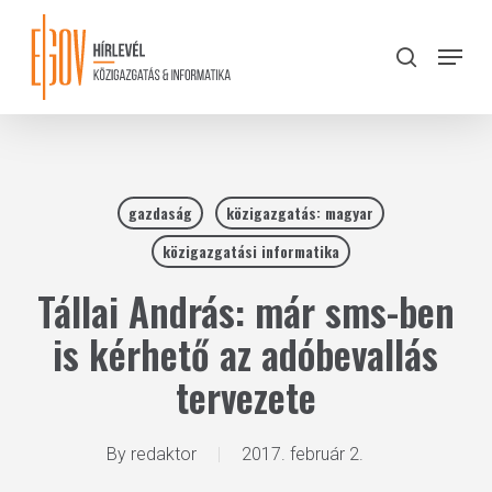
Skip
to
Menu
search
main
Close
content
Menu
gazdaság
közigazgatás: magyar
közigazgatási informatika
Tállai András: már sms-ben
is kérhető az adóbevallás
tervezete
By
redaktor
2017. február 2.