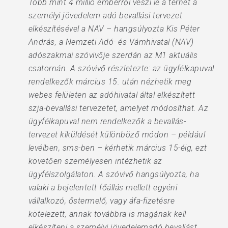
Több mint 4 millió emberről veszi le a terhet a
személyi jövedelem adó bevallási tervezet
elkészítésével a NAV – hangsúlyozta Kis Péter
András, a Nemzeti Adó- és Vámhivatal (NAV)
adószakmai szóvivője szerdán az M1 aktuális
csatornán. A szóvivő részletezte: az ügyfélkapuval
rendelkezők március 15. után nézhetik meg
webes felületen az adóhivatal által elkészített
szja-bevallási tervezetet, amelyet módosíthat. Az
ügyfélkapuval nem rendelkezők a bevallás-
tervezet kiküldését különböző módon – például
levélben, sms-ben – kérhetik március 15-éig, ezt
követően személyesen intézhetik az
ügyfélszolgálaton. A szóvivő hangsúlyozta, ha
valaki a bejelentett főállás mellett egyéni
vállalkozó, őstermelő, vagy áfa-fizetésre
kötelezett, annak továbbra is magának kell
elkészíteni a személyi jövedelemadó bevallást