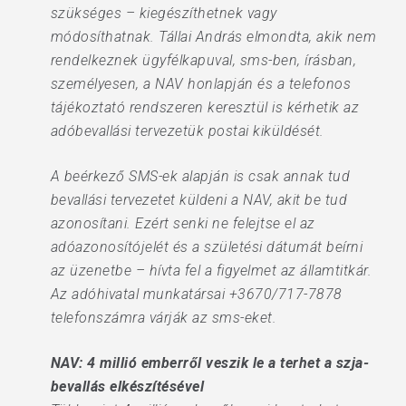
szükséges – kiegészíthetnek vagy
módosíthatnak. Tállai András elmondta, akik nem
rendelkeznek ügyfélkapuval, sms-ben, írásban,
személyesen, a NAV honlapján és a telefonos
tájékoztató rendszeren keresztül is kérhetik az
adóbevallási tervezetük postai kiküldését.
A beérkező SMS-ek alapján is csak annak tud
bevallási tervezetet küldeni a NAV, akit be tud
azonosítani. Ezért senki ne felejtse el az
adóazonosítójelét és a születési dátumát beírni
az üzenetbe – hívta fel a figyelmet az államtitkár.
Az adóhivatal munkatársai +3670/717-7878
telefonszámra várják az sms-eket.
NAV: 4 millió emberről veszik le a terhet a szja-
bevallás elkészítésével