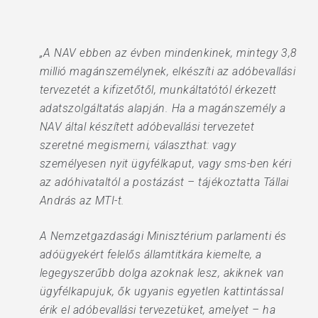
„A NAV ebben az évben mindenkinek, mintegy 3,8
millió magánszemélynek, elkészíti az adóbevallási
tervezetét a kifizetőtől, munkáltatótól érkezett
adatszolgáltatás alapján. Ha a magánszemély a
NAV által készített adóbevallási tervezetet
szeretné megismerni, választhat: vagy
személyesen nyit ügyfélkaput, vagy sms-ben kéri
az adóhivataltól a postázást – tájékoztatta Tállai
András az MTI-t.
A Nemzetgazdasági Minisztérium parlamenti és
adóügyekért felelős államtitkára kiemelte, a
legegyszerűbb dolga azoknak lesz, akiknek van
ügyfélkapujuk, ők ugyanis egyetlen kattintással
érik el adóbevallási tervezetüket, amelyet – ha