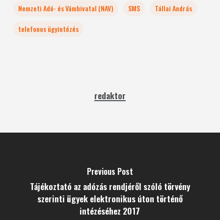
Nemzeti Adó- és Vámhivatal (NAV)
SMS
Tállai András
telefonos ügyintézés
redaktor
Previous Post
Tájékoztató az adózás rendjéről szóló törvény
szerinti ügyek elektronikus úton történő
intézéséhez 2017