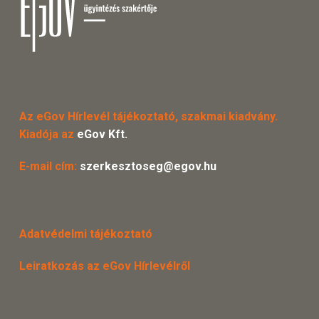
Az eGov Hírlevél tájékoztató, szakmai kiadvány.
Kiadója az
eGov Kft.
E-mail cím:
szerkesztoseg@egov.hu
Adatvédelmi tájékoztató
Leiratkozás az eGov Hírlevélről