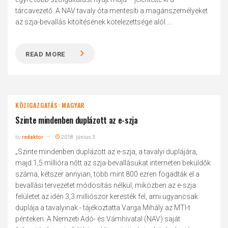
tárcavezető. A NAV tavaly óta mentesíti a magánszemélyeket
az szja-bevallás kitöltésének kötelezettsége alól....
READ MORE
KÖZIGAZGATÁS: MAGYAR
Szinte mindenben duplázott az e-szja
by
redaktor
2018. június 3.
„Szinte mindenben duplázott az e-szja, a tavalyi duplájára,
majd 1,5 millióra nőtt az szja-bevallásukat interneten beküldők
száma, kétszer annyian, több mint 800 ezren fogadták el a
bevallási tervezetet módosítás nélkül, miközben az e-szja
felületet az idén 3,3 milliószor keresték fel, ami ugyancsak
duplája a tavalyinak - tájékoztatta Varga Mihály az MTI-t
pénteken. A Nemzeti Adó- és Vámhivatal (NAV) saját