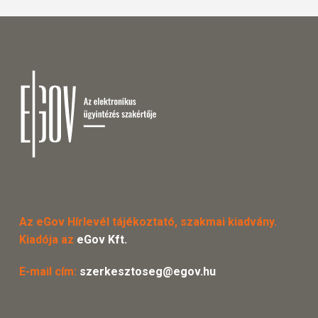
Az eGov Hírlevél tájékoztató, szakmai kiadvány.
Kiadója az
eGov Kft.
E-mail cím:
szerkesztoseg@egov.hu