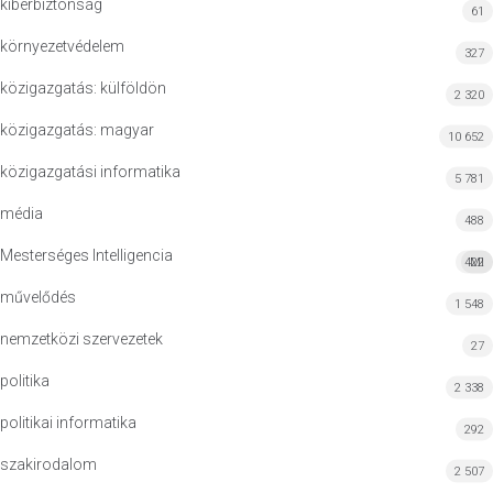
kiberbiztonság
61
környezetvédelem
327
közigazgatás: külföldön
2 320
közigazgatás: magyar
10 652
közigazgatási informatika
5 781
média
488
Mesterséges Intelligencia
422
MI
művelődés
1 548
nemzetközi szervezetek
27
politika
2 338
politikai informatika
292
szakirodalom
2 507