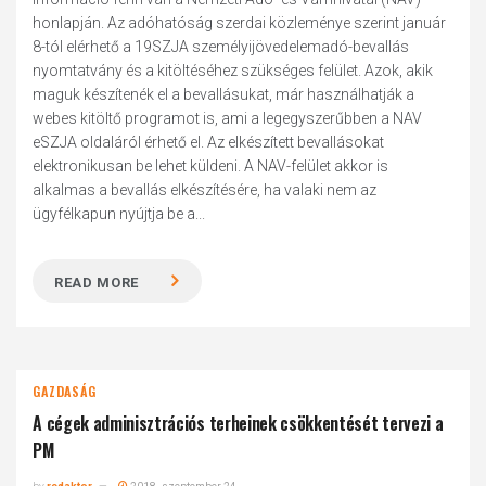
honlapján. Az adóhatóság szerdai közleménye szerint január
8-tól elérhető a 19SZJA személyijövedelemadó-bevallás
nyomtatvány és a kitöltéséhez szükséges felület. Azok, akik
maguk készítenék el a bevallásukat, már használhatják a
webes kitöltő programot is, ami a legegyszerűbben a NAV
eSZJA oldaláról érhető el. Az elkészített bevallásokat
elektronikusan be lehet küldeni. A NAV-felület akkor is
alkalmas a bevallás elkészítésére, ha valaki nem az
ügyfélkapun nyújtja be a...
READ MORE
GAZDASÁG
A cégek adminisztrációs terheinek csökkentését tervezi a
PM