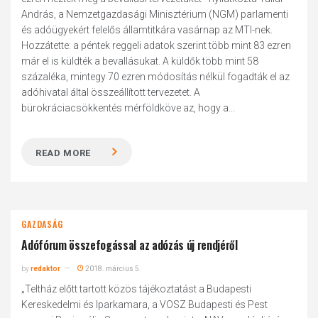
András, a Nemzetgazdasági Minisztérium (NGM) parlamenti
és adóügyekért felelős államtitkára vasárnap az MTI-nek.
Hozzátette: a péntek reggeli adatok szerint több mint 83 ezren
már el is küldték a bevallásukat. A küldők több mint 58
százaléka, mintegy 70 ezren módosítás nélkül fogadták el az
adóhivatal által összeállított tervezetet. A
bürokráciacsökkentés mérföldköve az, hogy a...
READ MORE
GAZDASÁG
Adófórum összefogással az adózás új rendjéről
by
redaktor
2018. március 5.
„Teltház előtt tartott közös tájékoztatást a Budapesti
Kereskedelmi és Iparkamara, a VOSZ Budapesti és Pest