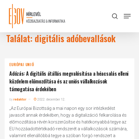
Skip
to
Menu
search
main
Close
content
Menu
Találat: digitális adóbevallások
EURÓPAI UNIÓ
Adózás: A digitális átállás megvalósítása a héacsalás elleni
küzdelem előmozdítása és az uniós vállalkozások
támogatása érdekében
by
redaktor
2022. december 12.
„Az Európai Bizottság a mai napon egy sor intézkedést
javasolt annak érdekében, hogy a digitalizáció felkarolása és
előmozdítása révén korszerűsítse és hatékonyabbá tegye az
EU hozzáadottértékadó-rendszerét a vállalkozások számára,
valamint ellenállóbbá tegye a szóban forgó rendszert a