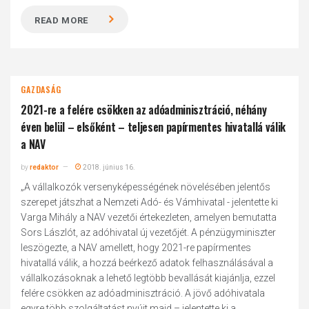
READ MORE
GAZDASÁG
2021-re a felére csökken az adóadminisztráció, néhány
éven belül – elsőként – teljesen papírmentes hivatallá válik
a NAV
by
redaktor
2018. június 16.
„A vállalkozók versenyképességének növelésében jelentős
szerepet játszhat a Nemzeti Adó- és Vámhivatal - jelentette ki
Varga Mihály a NAV vezetői értekezleten, amelyen bemutatta
Sors Lászlót, az adóhivatal új vezetőjét. A pénzügyminiszter
leszögezte, a NAV amellett, hogy 2021-re papírmentes
hivatallá válik, a hozzá beérkező adatok felhasználásával a
vállalkozásoknak a lehető legtöbb bevallását kiajánlja, ezzel
felére csökken az adóadminisztráció. A jövő adóhivatala
egyre több szolgáltatást nyújt majd – jelentette ki a