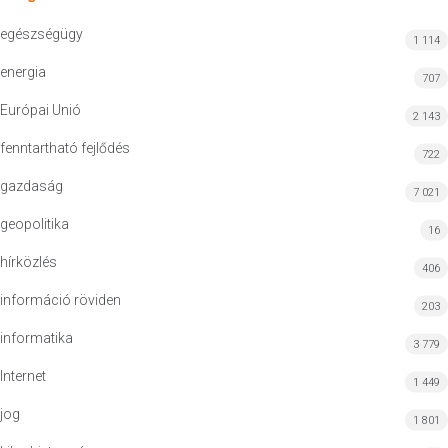
egészségügy
1 114
energia
707
Európai Unió
2 143
fenntartható fejlődés
722
gazdaság
7 021
geopolitika
16
hírközlés
406
információ röviden
203
informatika
3 779
Internet
1 449
jog
1 801