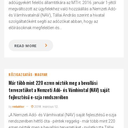
adóügyekért felelős államtitkára az MTI-t. 2016. január 1-jétől
megváltozott az ügyfelekhez való hozzáállás a Nemzeti Adó-
és Vámhivatalnál (NAV), Tállai András szerint a hivatal
szolgáltatóként segíti az adózókat abban, hogy az
előírásoknak megfelelően és...
READ MORE
KÖZIGAZGATÁS: MAGYAR
Már több mint 220 ezren nézték meg a bevallási
tervezetüket a Nemzeti Adó- és Vámhivatal (NAV) saját
fejlesztésű e-szja rendszerében
by
redaktor
2018. március 12.
„A Nemzeti Adó- és Vámhivatal (NAV) saját fejlesztésű e-szja
rendszerében hétfő óta - péntek reggelig - már több mint 220
ezren nézték meg a bevallási tervezetüket - nyilatkozta Tállai