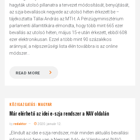
hagyták utolsó pillanatra a tervezet módosítását, benyújtását,
az szja-bevallások negyede az utolsó héten érkezett be –
tájékoztatta Tállai András az MTI-t. A Pénzügyminisztérium
parlamenti államtitkára elmondta, hogy több mint 665 ezer
bevallás az utolsó héten, május 15-e után érkezett, ebből 608
ezer elektronikusan. Ezzel a több mint 90 százalékos
aránnyal, a népszerűségi lista élén továbbra is az online
módszer...
READ MORE
KÖZIGAZGATÁS: MAGYAR
Már elérhető az idei e-szja rendszer a NAV oldalán
by
redaktor
2020. január 12.
„Elindult az idei e-szja rendszer, már minden aktuális bevallási
információ fenn van a Nemzeti Adó- és Vámhivatal (NAV)