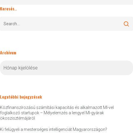
Keresés..
Archívum
Archívum
Legutóbbi bejegyzések
Közfinanszírozású számítási kapacitás és alkalmazott MI-vel
foglalkozó startupok – Mélyelemzés a lengyel MI-gyárak
ökoszisztémájáról
Ki felügyeli a mesterséges intelligenciát Magyarországon?