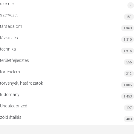
szemle
4
szervezet
189
társadalom
1 963
távközlés
1 310
technika
1 916
területfejlesztés
556
történelem
212
törvények, határozatok
1 805
tudomány
1 453
Uncategorized
197
zöld átállás
403