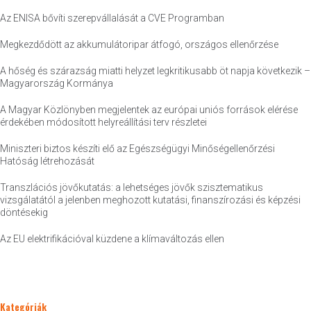
Az ENISA bővíti szerepvállalását a CVE Programban
Megkezdődött az akkumulátoripar átfogó, országos ellenőrzése
A hőség és szárazság miatti helyzet legkritikusabb öt napja következik –
Magyarország Kormánya
A Magyar Közlönyben megjelentek az európai uniós források elérése
érdekében módosított helyreállítási terv részletei
Miniszteri biztos készíti elő az Egészségügyi Minőségellenőrzési
Hatóság létrehozását
Transzlációs jövőkutatás: a lehetséges jövők szisztematikus
vizsgálatától a jelenben meghozott kutatási, finanszírozási és képzési
döntésekig
Az EU elektrifikációval küzdene a klímaváltozás ellen
Kategóriák