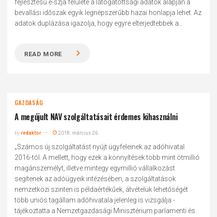
fejlesztésű e-szja felülete a látogatottsági adatok alapján a
bevallási időszak egyik legnépszerűbb hazai honlapja lehet. Az
adatok duplázása igazolja, hogy egyre elterjedtebbek a...
READ MORE
GAZDASÁG
A megújult NAV szolgáltatásait érdemes kihasználni
by
redaktor
2018. március 26.
„Számos új szolgáltatást nyújt ügyfeleinek az adóhivatal
2016-tól. A mellett, hogy ezek a könnyítések több mint ötmillió
magánszemélyt, illetve mintegy egymillió vállalkozást
segítenek az adóügyeik intézésében, a szolgáltatások
nemzetközi szinten is példaértékűek, átvételük lehetőségét
több uniós tagállam adóhivatala jelenleg is vizsgálja -
tájékoztatta a Nemzetgazdasági Minisztérium parlamenti és