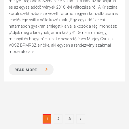
megyei Regionális Szervezete, valamint a NAV az adóeljárás
és az egyes adótörvények 2018. évi változásairól. A Krisztina
körúti székházba szervezett fórumon egyéni konzultációra is
lehetősége nyílt a vállalkozóknak. „Egy-egy adófizetési
határnapon gyakran emlegetik a vállalkozók a régi mondást:
„Adjuk meg a királynak, ami a királyé”. De nem mindegy,
mennyit és hogyan” – kezdte bevezetőjében Marjay Gyula, a
VOSZ BPMRSZ elnöke, aki egyben a rendezvény szakmai
moderátora is...
READ MORE
1
2
3