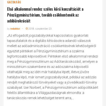
GAZDASÁG
Első alkalommal rendez széles körű konzultációt a
Pénzügyminisztérium, tovább csökkentenék az
adóbürokráciát
by
redaktor
2018. szeptember 23.
„Az elfogadott jogszabályokkal kapcsolatos gyakorlati
tapasztalatok és a digitális kihívásokra adandó válaszok
mellett az adóadminisztráció csökkentésének lehetőségei­ről
egyeztet pénteken a Pénzügyminisztérium a szakma
legfontosabb képviselőivel. Pénteken első alkalommal rendezi
meg a Pénzügyminisztérium az Adótanácskozást, amelyen a
minisztérium szakemberei és az adószakma képviselői
vitathatják meg az idén már hatályba lépett, illetve jövőre
hatályba lépő, már ismert jogszabályokat, például az adózás
rendjét meghatározó törvényeket vagy a jövedékiadó-törvény
szabályait. Izer Norbert, a Pénzügyminisztérium adópolitikáért
felelős államtitkára a Világgazdaságnak elmondta: a
tanácskozás remek lehetőséget teremt arra,...