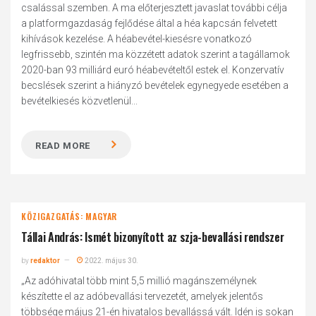
csalással szemben. A ma előterjesztett javaslat további célja
a platformgazdaság fejlődése által a héa kapcsán felvetett
kihívások kezelése. A héabevétel-kiesésre vonatkozó
legfrissebb, szintén ma közzétett adatok szerint a tagállamok
2020-ban 93 milliárd euró héabevételtől estek el. Konzervatív
becslések szerint a hiányzó bevételek egynegyede esetében a
bevételkiesés közvetlenül...
READ MORE
KÖZIGAZGATÁS: MAGYAR
Tállai András: Ismét bizonyított az szja-bevallási rendszer
by
redaktor
2022. május 30.
„Az adóhivatal több mint 5,5 millió magánszemélynek
készítette el az adóbevallási tervezetét, amelyek jelentős
többsége május 21-én hivatalos bevallássá vált. Idén is sokan