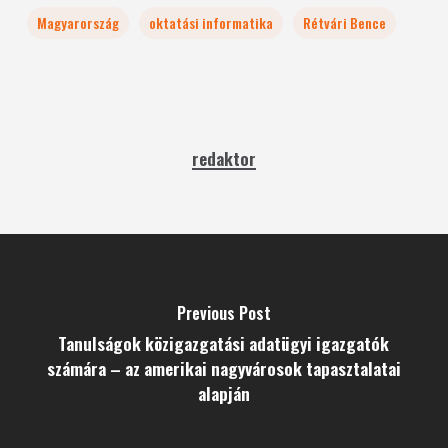
Magyarország
oktatási informatika
Rétvári Bence
redaktor
Previous Post
Tanulságok közigazgatási adatügyi igazgatók
számára – az amerikai nagyvárosok tapasztalatai
alapján