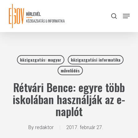
Skip
to
Menu
search
main
Close
content
Menu
közigazgatás: magyar
közigazgatási informatika
művelődés
Rétvári Bence: egyre több
iskolában használják az e-
naplót
By
redaktor
2017. február 27.