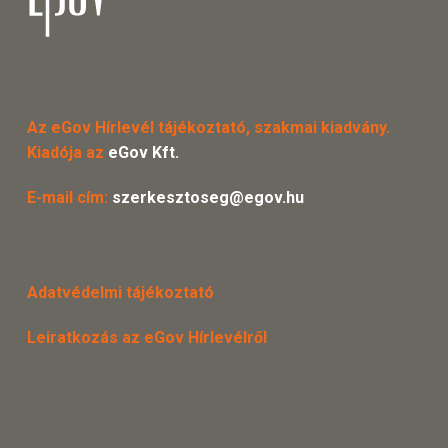
Az eGov Hírlevél tájékoztató, szakmai kiadvány.
Kiadója az
eGov Kft.
E-mail cím:
szerkesztoseg@egov.hu
Adatvédelmi tájékoztató
Leiratkozás az eGov Hírlevélről