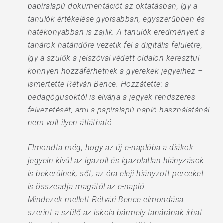
papíralapú dokumentációt az oktatásban, így a
tanulók értékelése gyorsabban, egyszerűbben és
hatékonyabban is zajlik. A tanulók eredményeit a
tanárok határidőre vezetik fel a digitális felületre,
így a szülők a jelszóval védett oldalon keresztül
könnyen hozzáférhetnek a gyerekek jegyeihez –
ismertette Rétvári Bence. Hozzátette: a
pedagógusoktól is elvárja a jegyek rendszeres
felvezetését, ami a papíralapú napló használatánál
nem volt ilyen átlátható.
Elmondta még, hogy az új e-naplóba a diákok
jegyein kívül az igazolt és igazolatlan hiányzások
is bekerülnek, sőt, az óra eleji hiányzott perceket
is összeadja magától az e-napló.
Mindezek mellett Rétvári Bence elmondása
szerint a szülő az iskola bármely tanárának írhat