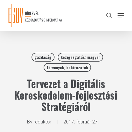
Skip
to
Menu
search
main
Close
content
Menu
gazdaság
közigazgatás: magyar
törvények, határozatok
Tervezet a Digitális
Kereskedelem-fejlesztési
Stratégiáról
By
redaktor
2017. február 27.