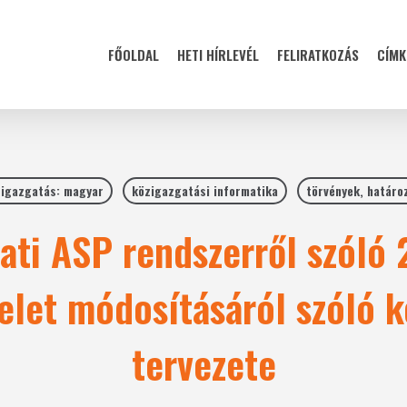
FŐOLDAL
HETI HÍRLEVÉL
FELIRATKOZÁS
CÍMK
igazgatás: magyar
közigazgatási informatika
törvények, határo
ti ASP rendszerről szóló 2
delet módosításáról szóló 
tervezete