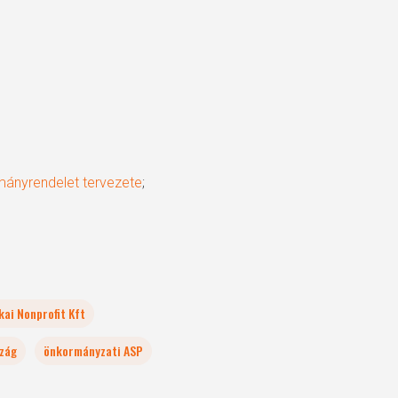
mányrendelet tervezete
;
kai Nonprofit Kft
zág
önkormányzati ASP