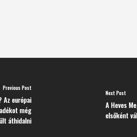
Previous Post
Next Post
? Az európai
A Heves Me
akadékot még
elsőként vá
lt áthidalni