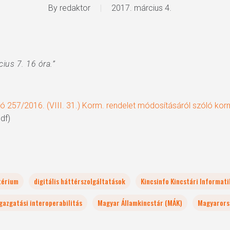
By
redaktor
2017. március 4.
ius 7. 16 óra.”
ó 257/2016. (VIII. 31.) Korm. rendelet módosításáról szóló kor
df)
térium
digitális háttérszolgáltatások
Kincsinfo Kincstári Informati
gazgatási interoperabilitás
Magyar Államkincstár (MÁK)
Magyarors