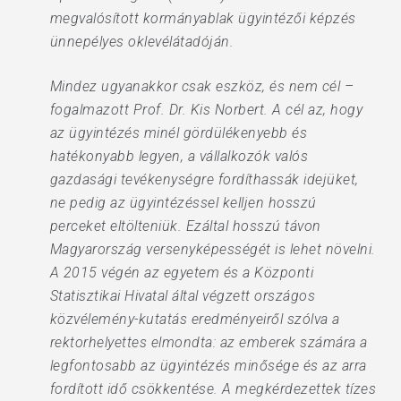
megvalósított kormányablak ügyintézői képzés
ünnepélyes oklevélátadóján.
Mindez ugyanakkor csak eszköz, és nem cél –
fogalmazott Prof. Dr. Kis Norbert. A cél az, hogy
az ügyintézés minél gördülékenyebb és
hatékonyabb legyen, a vállalkozók valós
gazdasági tevékenységre fordíthassák idejüket,
ne pedig az ügyintézéssel kelljen hosszú
perceket eltölteniük. Ezáltal hosszú távon
Magyarország versenyképességét is lehet növelni.
A 2015 végén az egyetem és a Központi
Statisztikai Hivatal által végzett országos
közvélemény-kutatás eredményeiről szólva a
rektorhelyettes elmondta: az emberek számára a
legfontosabb az ügyintézés minősége és az arra
fordított idő csökkentése. A megkérdezettek tízes