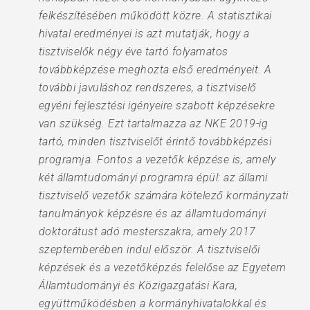
felkészítésében működött közre. A statisztikai
hivatal eredményei is azt mutatják, hogy a
tisztviselők négy éve tartó folyamatos
továbbképzése meghozta első eredményeit. A
további javuláshoz rendszeres, a tisztviselő
egyéni fejlesztési igényeire szabott képzésekre
van szükség. Ezt tartalmazza az NKE 2019-ig
tartó, minden tisztviselőt érintő továbbképzési
programja. Fontos a vezetők képzése is, amely
két államtudományi programra épül: az állami
tisztviselő vezetők számára kötelező kormányzati
tanulmányok képzésre és az államtudományi
doktorátust adó mesterszakra, amely 2017
szeptemberében indul először. A tisztviselői
képzések és a vezetőképzés felelőse az Egyetem
Államtudományi és Közigazgatási Kara,
együttműködésben a kormányhivatalokkal és