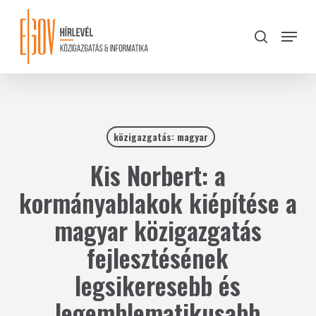
Skip
to
Menu
search
main
Close
content
Menu
közigazgatás: magyar
Kis Norbert: a
kormányablakok kiépítése a
magyar közigazgatás
fejlesztésének
legsikeresebb és
legemblematikusabb