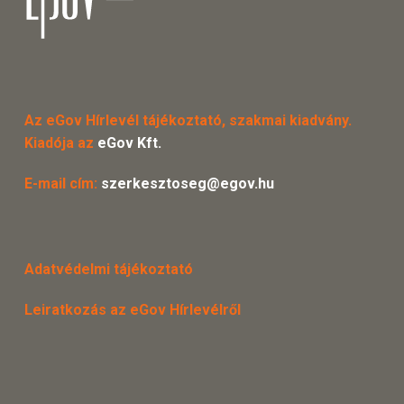
Az eGov Hírlevél tájékoztató, szakmai kiadvány.
Kiadója az
eGov Kft.
E-mail cím:
szerkesztoseg@egov.hu
Adatvédelmi tájékoztató
Leiratkozás az eGov Hírlevélről