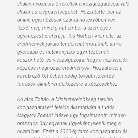
skálán nyolcasra értékelték a közigazgatással való
általános elégedettségüket. Hozzátette: bár az
online ügyintézések száma növekvőben van,
tízből még mindig hat ember a személyes
ügyintézést preferálja. Kis Norbert kiemelte: az
eredmények javuló tendenciát mutatnak, ami a
gyorsabb és hatékonyabb ügyintézésnek
köszönhető, és visszaigazolja, hogy a tisztviselők
képzése meghozza eredményeit. Hozzátette, a
következő két évben pedig további jelentős
források állnak rendelkezésre a képzésekhez.
Kovács Zoltán, a Miniszterelnökség területi
közigazgatásért felelős államtitkára a tudós
Magyary Zoltánt idézve úgy fogalmazott: minden
országos ügy egyének ügyeként jelenik meg a
hivatalban. Ezért a 2020-ig tartó közigazgatási és