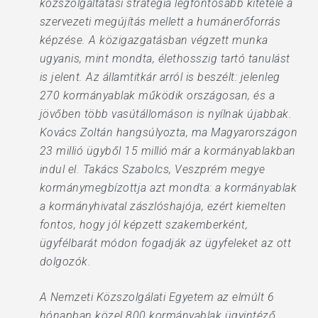
közszolgáltatási stratégia legfontosabb kitétele a
szervezeti megújítás mellett a humánerőforrás
képzése. A közigazgatásban végzett munka
ugyanis, mint mondta, élethosszig tartó tanulást
is jelent. Az államtitkár arról is beszélt: jelenleg
270 kormányablak működik országosan, és a
jövőben több vasútállomáson is nyílnak újabbak.
Kovács Zoltán hangsúlyozta, ma Magyarországon
23 millió ügyből 15 millió már a kormányablakban
indul el. Takács Szabolcs, Veszprém megye
kormánymegbízottja azt mondta: a kormányablak
a kormányhivatal zászlóshajója, ezért kiemelten
fontos, hogy jól képzett szakemberként,
ügyfélbarát módon fogadják az ügyfeleket az ott
dolgozók.
A Nemzeti Közszolgálati Egyetem az elmúlt 6
hónapban közel 800 kormányablak ügyintéző