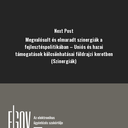
Next Post
Megvalósult és elmaradt szinergiák a
fejlesztéspolitikában – Uniós és hazai
támogatások kölcsönhatásai földrajzi keretben
(Szinergiák)