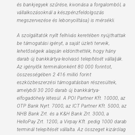
és bankjegyek szűrése, kivonása a forgalomból, a
vállalkozásoknál a készpénzfeldolgozás
megszervezése és lebonyolítása) is mérsékli.
A szolgáltatók nyílt felhívás keretében nyújthattak
be támogatási igényt, a saját üzleti terveik,
lehetőségeik alapján eldönthették, hogy hány
darab új bankkártya-leolvasó telepítését vállalják.
Az igénylők terminálonként 80 000 forintot,
összességében 2 416 millió forint
eszközbeszerzési támogatásban részesültek,
amelyből 30 200 darab új bankkártya-
elfogadóhely létesül. A POI Partner Kft. 10000, az
OTP Bank Nyrt. 7000, az ICT Partner Kft. 5000, az
NHB Bank Zrt. és a K&H Bank Zrt. 3000, a
HelloPay Zrt. 1200, a Virpay Kft. pedig 1000 darab
terminál telepítését vállalta. Az összeget kizárólag