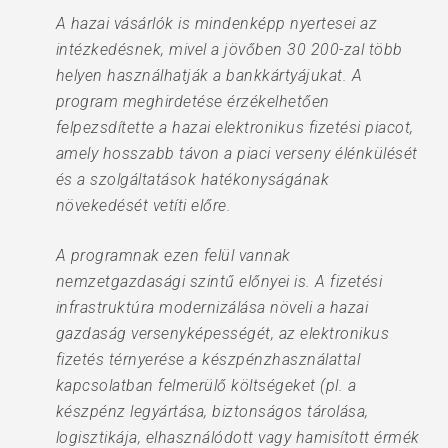
A hazai vásárlók is mindenképp nyertesei az
intézkedésnek, mivel a jövőben 30 200-zal több
helyen használhatják a bankkártyájukat. A
program meghirdetése érzékelhetően
felpezsdítette a hazai elektronikus fizetési piacot,
amely hosszabb távon a piaci verseny élénkülését
és a szolgáltatások hatékonyságának
növekedését vetíti előre.
A programnak ezen felül vannak
nemzetgazdasági szintű előnyei is. A fizetési
infrastruktúra modernizálása növeli a hazai
gazdaság versenyképességét, az elektronikus
fizetés térnyerése a készpénzhasználattal
kapcsolatban felmerülő költségeket (pl. a
készpénz legyártása, biztonságos tárolása,
logisztikája, elhasználódott vagy hamisított érmék