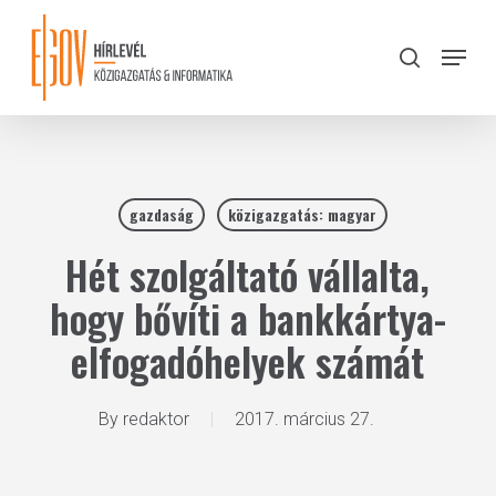
Skip
to
Menu
search
main
Close
content
Menu
gazdaság
közigazgatás: magyar
Hét szolgáltató vállalta,
hogy bővíti a bankkártya-
elfogadóhelyek számát
By
redaktor
2017. március 27.