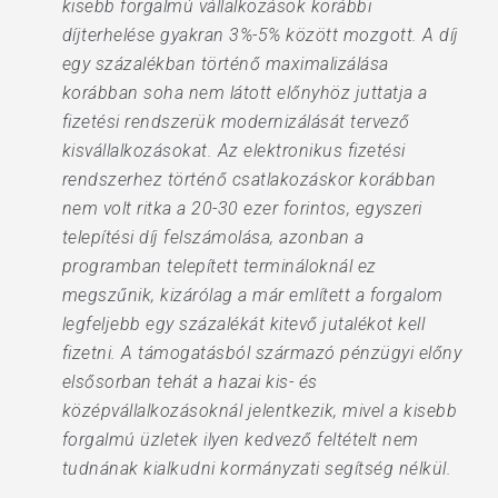
kisebb forgalmú vállalkozások korábbi
díjterhelése gyakran 3%-5% között mozgott. A díj
egy százalékban történő maximalizálása
korábban soha nem látott előnyhöz juttatja a
fizetési rendszerük modernizálását tervező
kisvállalkozásokat. Az elektronikus fizetési
rendszerhez történő csatlakozáskor korábban
nem volt ritka a 20-30 ezer forintos, egyszeri
telepítési díj felszámolása, azonban a
programban telepített termináloknál ez
megszűnik, kizárólag a már említett a forgalom
legfeljebb egy százalékát kitevő jutalékot kell
fizetni. A támogatásból származó pénzügyi előny
elsősorban tehát a hazai kis- és
középvállalkozásoknál jelentkezik, mivel a kisebb
forgalmú üzletek ilyen kedvező feltételt nem
tudnának kialkudni kormányzati segítség nélkül.