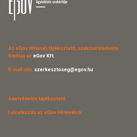
Az eGov Hírlevél tájékoztató, szakmai kiadvány.
Kiadója az
eGov Kft.
E-mail cím:
szerkesztoseg@egov.hu
Adatvédelmi tájékoztató
Leiratkozás az eGov Hírlevélről