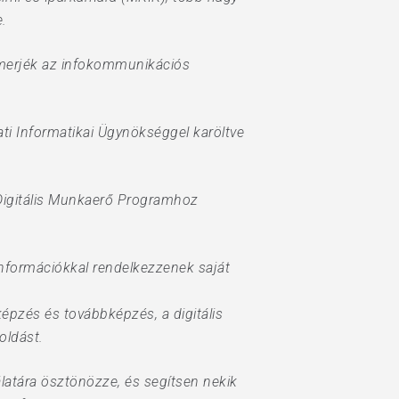
e.
ismerjék az infokommunikációs
ti Informatikai Ügynökséggel karöltve
 Digitális Munkaerő Programhoz
információkkal rendelkezzenek saját
épzés és továbbképzés, a digitális
oldást.
álatára ösztönözze, és segítsen nekik