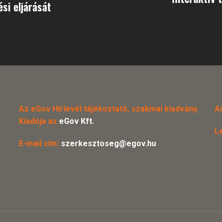
si eljárását
Az eGov Hírlevél tájékoztató, szakmai kiadvány.
A
Kiadója az
eGov Kft.
L
E-mail cím:
szerkesztoseg@egov.hu