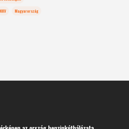
KKV
Magyarország
térképen az ország benzinkúthálózata