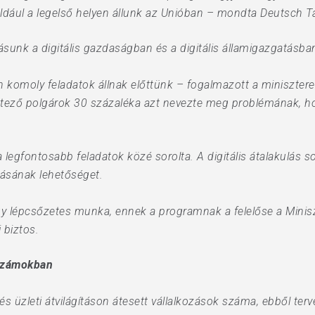
ldául a legelső helyen állunk az Unióban – mondta Deutsch 
sunk a digitális gazdaságban és a digitális államigazgatásba
én komoly feladatok állnak előttünk – fogalmazott a minisztere
tező polgárok 30 százaléka azt nevezte meg problémának, ho
 a legfontosabb feladatok közé sorolta. A digitális átalakulás
ulásának lehetőséget.
 egy lépcsőzetes munka, ennek a programnak a felelőse a Mini
 biztos.
számokban
 és üzleti átvilágításon átesett vállalkozások száma, ebből ter