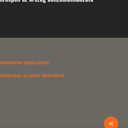
datvédelmi tájékoztató
eiratkozás az eGov Hírlevélről