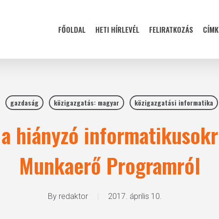
FŐOLDAL
HETI HÍRLEVÉL
FELIRATKOZÁS
CÍMK
gazdaság
közigazgatás: magyar
közigazgatási informatika
 hiányzó informatikusokró
Munkaerő Programról
By
redaktor
2017. április 10.