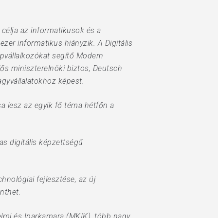
célja az informatikusok és a
r informatikus hiányzik. A Digitális
pvállalkozókat segítő Modern
ős miniszterelnöki biztos, Deutsch
agyvállalatokhoz képest.
 lesz az egyik fő téma hétfőn a
as digitális képzettségű
nológiai fejlesztése, az új
nthet.
lmi és Iparkamara (MKIK), több nagy