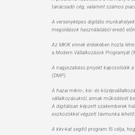
tanácsadó cég, valamint számos piaci 
A versenyképes digitális munkahelyek 
megoldások használatából eredő előn
Az MKIK ennek érdekében hozta létre 
a Modern Vállalkozások Programját (MV
A nagyszabású projekt kapcsolódik a 
(DMP).
A hazai mikro-, kis- és középvállalk
vállalkozásukról, annak működését be
A digitálisan képzett szakemberek hi
eszközökkel végzett távmunka lehető
A kkv-kat segítő program fő célja, ho