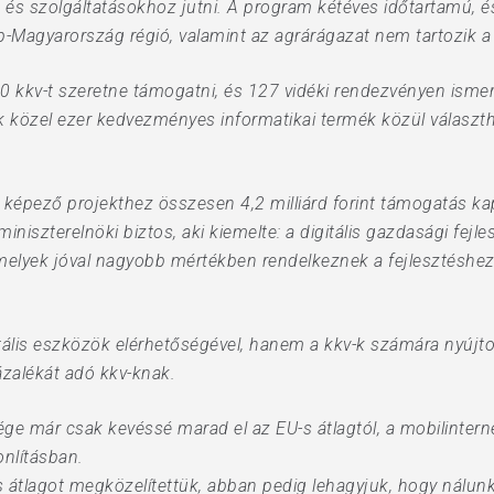
és szolgáltatásokhoz jutni. A program kétéves időtartamú, és
p-Magyarország régió, valamint az agrárágazat nem tartozik 
kkv-t szeretne támogatni, és 127 vidéki rendezvényen ismerte
k közel ezer kedvezményes informatikai termék közül választh
t képező projekthez összesen 4,2 milliárd forint támogatás ka
niszterelnöki biztos, aki kiemelte: a digitális gazdasági fejl
melyek jóval nagyobb mértékben rendelkeznek a fejlesztéshez
lis eszközök elérhetőségével, hanem a kkv-k számára nyújtott
ázalékát adó kkv-knak.
ttsége már csak kevéssé marad el az EU-s átlagtól, a mobilinter
onlításban.
tlagot megközelítettük, abban pedig lehagyjuk, hogy nálunk