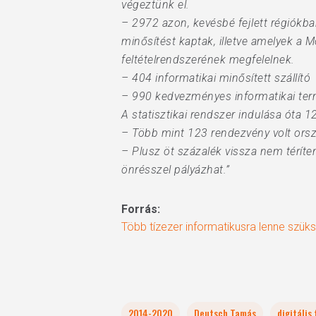
végeztünk el.
– 2972 azon, kevésbé fejlett régiókba
minősítést kaptak, illetve amelyek a 
feltételrendszerének megfelelnek.
– 404 informatikai minősített szállító
– 990 kedvezményes informatikai te
A statisztikai rendszer indulása óta 
– Több mint 123 rendezvény volt orsz
– Plusz öt százalék vissza nem térí
önrésszel pályázhat.”
Forrás:
Több tízezer informatikusra lenne sz
2014-2020
Deutsch Tamás
digitális