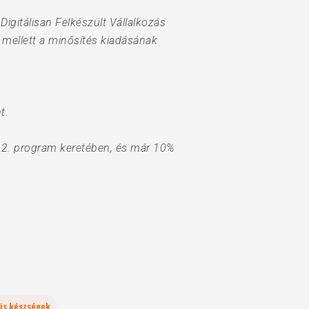
igitálisan Felkészült Vállalkozás
 mellett a minősítés kiadásának
t.
.2. program keretében, és már 10%
lis készségek