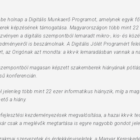
e holnap a Digitális Munkaerő Programot, amelynek egyik fő 
rek képzésének támogatása. Magyarországon több mint 22 eze
ényen a digitális szempontból lemaradt mikro-, kis- és közé
dményeiről is beszámolnak. A Digitális Jólét Programért felel
art, az Origónak azt mondta: a kkv-k lemaradásban vannak a n
s szempontból magasan képzett szakemberek hiányának pótlása
sű konferencián.
 jelenleg több mint 22 ezer informatikus hiányzik, míg a mag
ető a hiány.
ejlesztési kezdeményezések megvalósítása, a hazai kkv-k tech
kár csak a meglévők megtartása is egyre nagyobb gondot jele
zakmai szervezetek és érdekképviseletek, a Magyar Kereskede