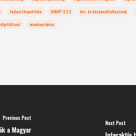
ó
fejlesztéspolitika
GINOP-3.2.2
kis- és középvállalkozások
digitálisan!
munkaerőpiac
Previous Post
Next Post
ák a Magyar
Interaktív 