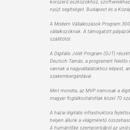
korszerű eszközökhöz, szoftverekhez 
nyújt segítséget. Budapest és a Közé
A Modern Vállalkozások Program 3000 
vállalkozóknak. A támogatott pályázó
szállítótól.
A Digitális Jólét Program (DJT) részé
Deutsch Tamás, a programért felelős mi
vannak a nagyvállalatokhoz képest, a
szakembergárdával.
Mint mondta, az MVP nemcsak a digitá
magyar foglalkoztatottak közel 70 sz
A hazai digitális infrastruktúra fejle
helyen állunk a világméretű összehas
A humántőke szempontjából az uniós á