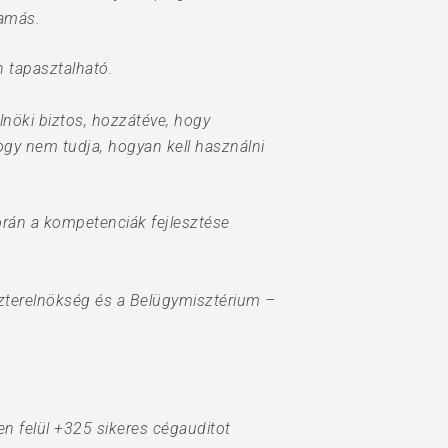
Tamás.
n tapasztalható.
lnöki biztos, hozzátéve, hogy
gy nem tudja, hogyan kell használni
 során a kompetenciák fejlesztése
szterelnökség és a Belügymisztérium –
ven felül +325 sikeres cégauditot