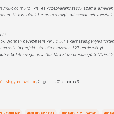
n működő mikro-, kis- és középvállalkozások száma, amelyek D
Modern Vállalkozások Program szolgáltatásainak igénybevétele
rmék
1266 újonnan bevezetésre kerülő IKT alkalmazásigénylés történ
ágszerte (a projekt zárásáig összesen 127 rendezvény).
tendő többlettámogatás a 48,2 Mrd Ft keretösszegű GINOP-3.2
ükség Magyarországon
; Origo.hu; 2017. április 9.
 felkészültség
digitális gazdaság
Digitális Jólét Program
digitá