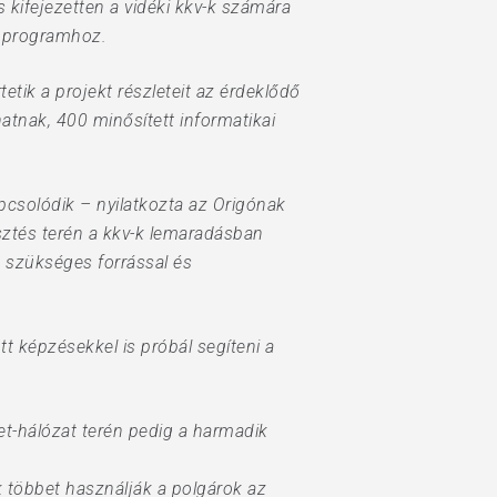
 kifejezetten a vidéki kkv-k számára
a programhoz.
tik a projekt részleteit az érdeklődő
atnak, 400 minősített informatikai
pcsolódik – nyilatkozta az Origónak
esztés terén a kkv-k lemaradásban
 szükséges forrással és
 képzésekkel is próbál segíteni a
net-hálózat terén pedig a harmadik
 többet használják a polgárok az