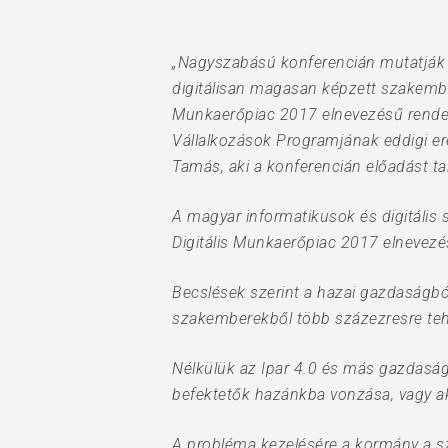
„Nagyszabású konferencián mutatják b
digitálisan magasan képzett szakembe
Munkaerőpiac 2017 elnevezésű rendezv
Vállalkozások Programjának eddigi ere
Tamás, aki a konferencián előadást t
A magyar informatikusok és digitáli
Digitális Munkaerőpiac 2017 elnevezé
Hit enter to search or ESC to close
Becslések szerint a hazai gazdaságból
szakemberekből több százezresre teh
Nélkülük az Ipar 4.0 és más gazdaságf
befektetők hazánkba vonzása, vagy a
A probléma kezelésére a kormány a s