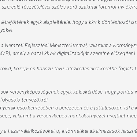
szereplő részvételével széles körű szakmai fórumot hív életr
létrejöttének egyik alapfeltétele, hogy a kkv-k döntéshozói 
yöket.
a Nemzeti Fejlesztési Minisztériummal, valamint a Kormányza
P), amely a hazai kkv-k digitalizációját szeretné elősegíteni.
rövid, közép- és hosszú távú intézkedéseket keretbe foglaló
ozások versenyképességének egyik kulcskérdése, hogy pontos 
folyásoló tényezőkről.
ányának csökkentésében a bérezésen és a juttatásokon túl a k
sége, valamint a versenyképes munkakörnyezet nyújthat meg
gy a hazai vállalkozásokat új informatikai alkalmazások haszn