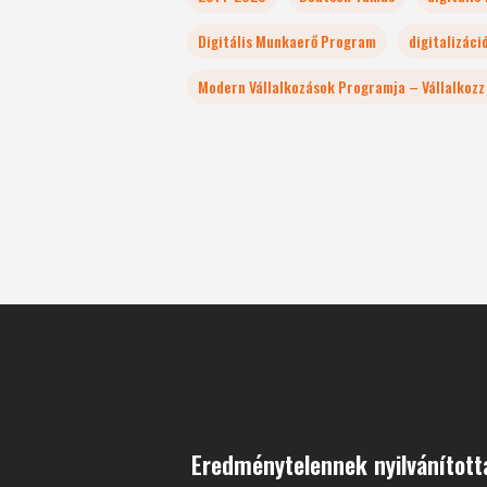
Digitális Munkaerő Program
digitalizáci
Modern Vállalkozások Programja – Vállalkozz 
Eredménytelennek nyilvánított