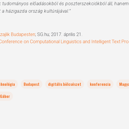
k tudományos előadásokból és poszterszekciókból áll, hanem
a házigazda ország kultúrájával.”
zajlik Budapesten
; SG.hu; 2017. április 21.
Conference on Computational Linguistics and Intelligent Text Pr
chnológia
Budapest
digitális bölcsészet
konferencia
Magy
 Gábor