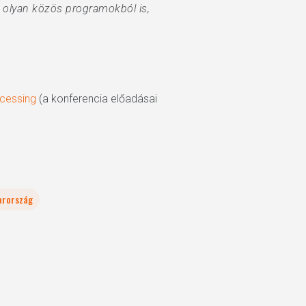
 olyan közös programokból is,
ocessing
(a konferencia előadásai
arország