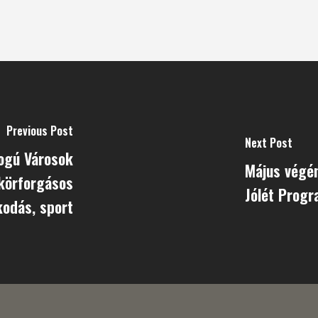
Previous Post
Next Post
Jogú Városok
Május végén
 körforgásos
Jólét Progr
kodás, sport