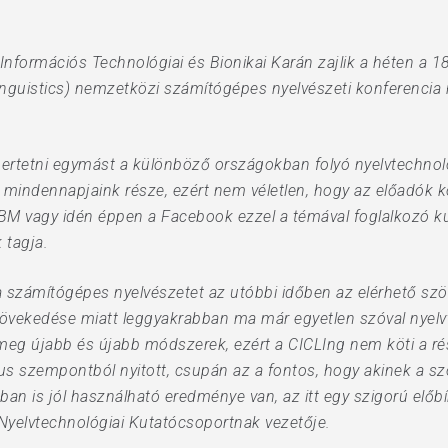
formációs Technológiai és Bionikai Karán zajlik a héten a 18
nguistics) nemzetközi számítógépes nyelvészeti konferencia
mertetni egymást a különböző országokban folyó nyelvtechnol
 mindennapjaink része, ezért nem véletlen, hogy az előadók k
IBM vagy idén éppen a Facebook ezzel a témával foglalkozó ku
 tagja.
 a számítógépes nyelvészetet az utóbbi időben az elérhető 
övekedése miatt leggyakrabban ma már egyetlen szóval nyelv
meg újabb és újabb módszerek, ezért a CICLIng nem köti a r
kus szempontból nyitott, csupán az a fontos, hogy akinek a s
latban is jól használható eredménye van, az itt egy szigorú elő
 Nyelvtechnológiai Kutatócsoportnak vezetője.