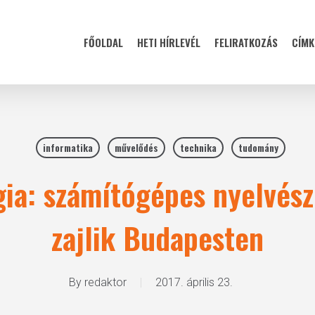
FŐOLDAL
HETI HÍRLEVÉL
FELIRATKOZÁS
CÍMK
informatika
művelődés
technika
tudomány
ia: számítógépes nyelvész
zajlik Budapesten
By
redaktor
2017. április 23.