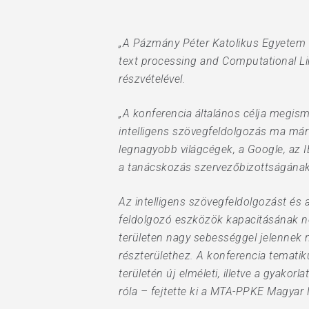
„A Pázmány Péter Katolikus Egyetem In
Hit enter to search or ESC to close
text processing and Computational Li
részvételével.
„A konferencia általános célja megis
intelligens szövegfeldolgozás ma már
legnagyobb világcégek, a Google, az 
a tanácskozás szervezőbizottságának
Az intelligens szövegfeldolgozást és
feldolgozó eszközök kapacitásának n
területen nagy sebességgel jelennek 
részterülethez. A konferencia temati
területén új elméleti, illetve a gyakor
róla – fejtette ki a MTA-PPKE Magyar