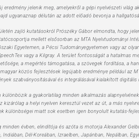
eredmény jelenik meg, amelyekről a gépi nyelvészeti világ ak
jd ugyanaznap délután az adott előadó bevonja a hallgatóságo
letén zajló kutatásokról Prószéky Gábor elmondta, hogy jelent
tatócsoportja mellett elsősorban az MTA Nyelvtudományi Inté
zaki Egyetemen, a Pécsi Tudományegyetemen vagy az olyan n
peechTex vagy a Kilgray. A terület fontosságát a hatalmas m
tősége, a megértés támogatása, a szövegek fordítása, a han
 A magyar közös fejlesztések legújabb eredménye például az MT
nyek szabványosításával és integrálásával kialakított digitális
 különbözik a gyakorlatilag minden alkalmazás alapnyelvének s
kizárólag a helyi nyelven keresztül vezet az út, a más nyelvr
ek különbségei miatt sok esetben igen bonyolult kutatás-fejlesz
 minden évben, elindítója és azóta is motorja Alexander Gel
 Indiában, Dél-Koreában, Izraelben, Japánban, Nepálban, Eg