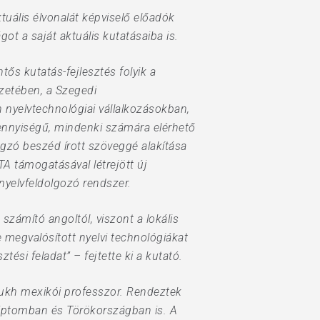
tuális élvonalát képviselő előadók
t a saját aktuális kutatásaiba is.
ős kutatás-fejlesztés folyik a
zetében, a Szegedi
yelvtechnológiai vállalkozásokban,
ennyiségű, mindenki számára elérhető
gzó beszéd írott szöveggé alakítása
A támogatásával létrejött új
 nyelvfeldolgozó rendszer.
zámító angoltól, viszont a lokális
e megvalósított nyelvi technológiákat
tési feladat” – fejtette ki a kutató.
bukh mexikói professzor. Rendeztek
yiptomban és Törökországban is. A