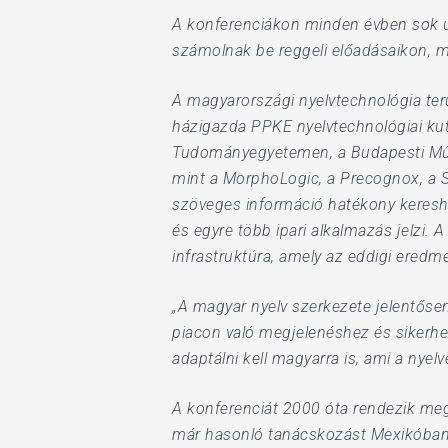
A konferenciákon minden évben sok új 
számolnak be reggeli előadásaikon, ma
A magyarországi nyelvtechnológia terü
házigazda PPKE nyelvtechnológiai ku
Tudományegyetemen, a Budapesti Műs
mint a MorphoLogic, a Precognox, a S
szöveges információ hatékony kereshe
és egyre több ipari alkalmazás jelzi.
infrastruktúra, amely az eddigi eredmé
„A magyar nyelv szerkezete jelentősen
piacon való megjelenéshez és sikerhez 
adaptálni kell magyarra is, ami a nyelv
A konferenciát 2000 óta rendezik meg
már hasonló tanácskozást Mexikóban,