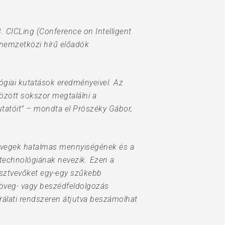
. CICLing (Conference on Intelligent
 nemzetközi hírű előadók
ógiai kutatások eredményeivel. Az
özött sokszor megtalálni a
tatóit” – mondta el Prószéky Gábor,
szövegek hatalmas mennyiségének és a
technológiának nevezik. Ezen a
észtvevőket egy-egy szűkebb
zöveg- vagy beszédfeldolgozás
bírálati rendszeren átjutva beszámolhat