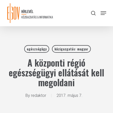
Skip
to
Menu
search
main
Close
content
Menu
egészségügy
közigazgatás: magyar
A központi régió
egészségügyi ellátását kell
megoldani
By
redaktor
2017. május 7.