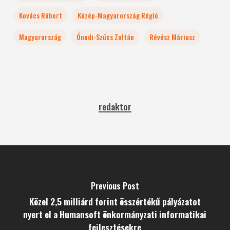
Kovács Róbert
Közép-Magyarország Régió
Magyarország
Ónodi-Szűcs Zoltán
Révész Máriusz
redaktor
Previous Post
Közel 2,5 milliárd forint összértékű pályázatot
nyert el a Humansoft önkormányzati informatikai
fejlesztésekre