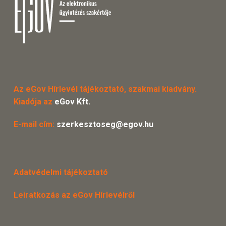
Az eGov Hírlevél tájékoztató, szakmai kiadvány.
Kiadója az
eGov Kft.
E-mail cím:
szerkesztoseg@egov.hu
Adatvédelmi tájékoztató
Leiratkozás az eGov Hírlevélről