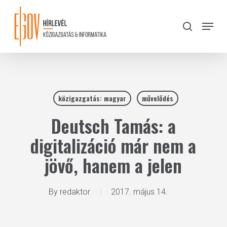
Skip
to
Menu
search
main
Close
content
Menu
közigazgatás: magyar
művelődés
Deutsch Tamás: a
digitalizáció már nem a
jövő, hanem a jelen
By
redaktor
2017. május 14.