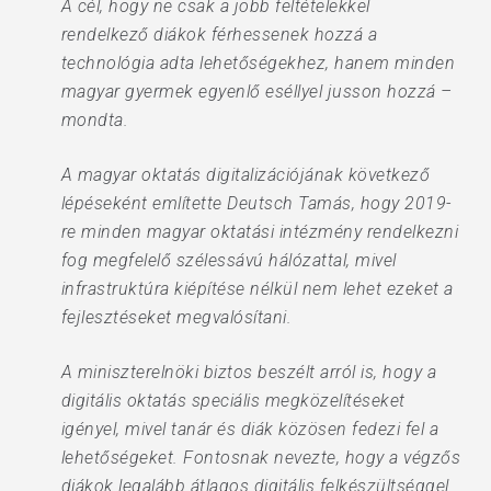
A cél, hogy ne csak a jobb feltételekkel
rendelkező diákok férhessenek hozzá a
technológia adta lehetőségekhez, hanem minden
magyar gyermek egyenlő eséllyel jusson hozzá –
mondta.
A magyar oktatás digitalizációjának következő
lépéseként említette Deutsch Tamás, hogy 2019-
re minden magyar oktatási intézmény rendelkezni
fog megfelelő szélessávú hálózattal, mivel
infrastruktúra kiépítése nélkül nem lehet ezeket a
fejlesztéseket megvalósítani.
A miniszterelnöki biztos beszélt arról is, hogy a
digitális oktatás speciális megközelítéseket
igényel, mivel tanár és diák közösen fedezi fel a
lehetőségeket. Fontosnak nevezte, hogy a végzős
diákok legalább átlagos digitális felkészültséggel