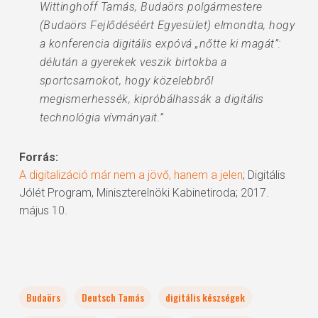
Wittinghoff Tamás, Budaörs polgármestere
(Budaörs Fejlődéséért Egyesület) elmondta, hogy
a konferencia digitális expóvá „nőtte ki magát”:
délután a gyerekek veszik birtokba a
sportcsarnokot, hogy közelebbről
megismerhessék, kipróbálhassák a digitális
technológia vívmányait.”
Forrás:
A digitalizáció már nem a jövő, hanem a jelen
; Digitális
Jólét Program, Miniszterelnöki Kabinetiroda; 2017.
május 10.
Budaörs
Deutsch Tamás
digitális készségek