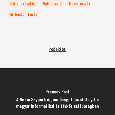
digitális oktatás
digitalizáció
Magyarország
Wittinghoff Tamás
redaktor
Previous Post
A Nokia Skypark új, minőségi fejezetet nyit a
magyar informatikai és távközlési iparágban