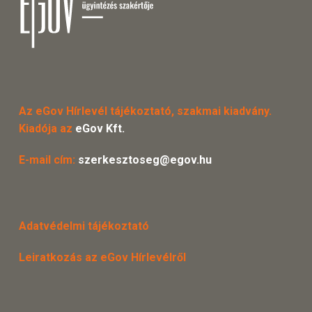
Az eGov Hírlevél tájékoztató, szakmai kiadvány.
Kiadója az
eGov Kft.
E-mail cím:
szerkesztoseg@egov.hu
Adatvédelmi tájékoztató
Leiratkozás az eGov Hírlevélről