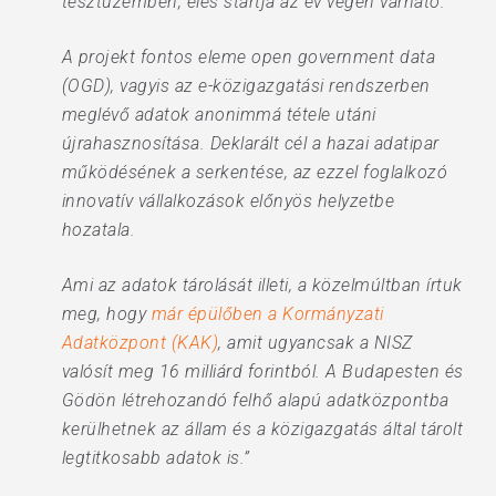
tesztüzemben, éles startja az év végén várható.
A projekt fontos eleme open government data
(OGD), vagyis az e-közigazgatási rendszerben
meglévő adatok anonimmá tétele utáni
újrahasznosítása. Deklarált cél a hazai adatipar
működésének a serkentése, az ezzel foglalkozó
innovatív vállalkozások előnyös helyzetbe
hozatala.
Ami az adatok tárolását illeti, a közelmúltban írtuk
meg, hogy
már épülőben a Kormányzati
Adatközpont (KAK)
, amit ugyancsak a NISZ
valósít meg 16 milliárd forintból. A Budapesten és
Gödön létrehozandó felhő alapú adatközpontba
kerülhetnek az állam és a közigazgatás által tárolt
legtitkosabb adatok is.”