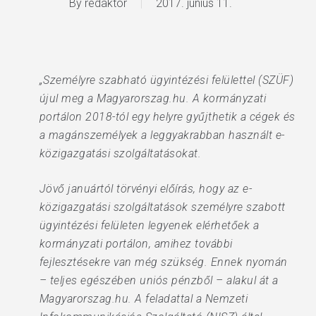
By
redaktor
2017. június 11.
„Személyre szabható ügyintézési felülettel (SZÜF)
újul meg a Magyarorszag.hu. A kormányzati
portálon 2018-tól egy helyre gyűjthetik a cégek és
a magánszemélyek a leggyakrabban használt e-
közigazgatási szolgáltatásokat.
Jövő januártól törvényi előírás, hogy az e-
közigazgatási szolgáltatások személyre szabott
ügyintézési felületen legyenek elérhetőek a
kormányzati portálon, amihez további
fejlesztésekre van még szükség. Ennek nyomán
– teljes egészében uniós pénzből – alakul át a
Magyarorszag.hu. A feladattal a Nemzeti