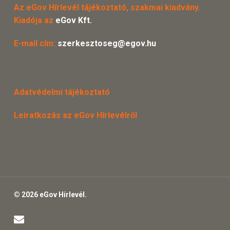
Az eGov Hírlevél tájékoztató, szakmai kiadvány.
Kiadója az
eGov Kft.
E-mail cím:
szerkesztoseg@egov.hu
Adatvédelmi tájékoztató
Leiratkozás az eGov Hírlevélről
© 2026 eGov Hírlevél.
email