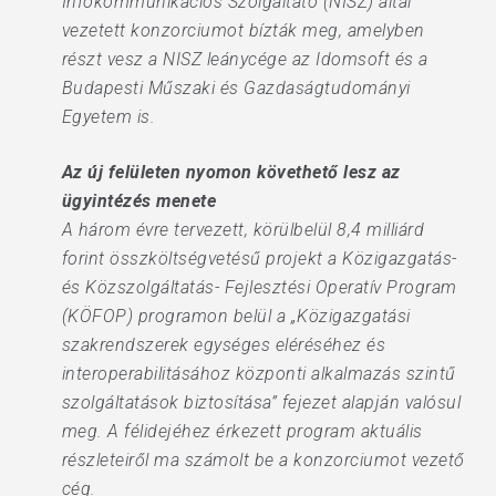
Infokommunikációs Szolgáltató (NISZ) által
vezetett konzorciumot bízták meg, amelyben
részt vesz a NISZ leánycége az Idomsoft és a
Budapesti Műszaki és Gazdaságtudományi
Egyetem is.
Az új felületen nyomon követhető lesz az
ügyintézés menete
A három évre tervezett, körülbelül 8,4 milliárd
forint összköltségvetésű projekt a Közigazgatás-
és Közszolgáltatás- Fejlesztési Operatív Program
(KÖFOP) programon belül a „Közigazgatási
szakrendszerek egységes eléréséhez és
interoperabilitásához központi alkalmazás szintű
szolgáltatások biztosítása” fejezet alapján valósul
meg. A félidejéhez érkezett program aktuális
részleteiről ma számolt be a konzorciumot vezető
cég.