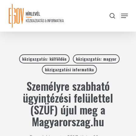
Skip
to
Menu
search
main
Close
content
Menu
közigazgatás: külföldön
közigazgatás: magyar
közigazgatási informatika
Személyre szabható
ügyintézési felülettel
(SZÜF) újul meg a
Magyarorszag.hu