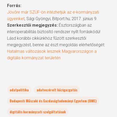
Forrás:
Jövőre már SZÜF-ön intézhetjük az e-kormányzati
ügyeinket
; Sági Gyöngyi; Bitport.hu; 2017. június 9.
Szerkesztői megjegyzés:
Észtországban az
interoperabilitás biztosító rendszer nyílt forráskódú!
Lásd korábbi cikkünkhöz fűzött szerkesztői
megjegyzést, benne az észt megoldás elérhetőségét:
Hatalmas változások lesznek Magyarországon a
digitális kormányzat területén
adatpolitika
adatvezérelt közigazgatás
Budapesti Műszaki és Gazdaságtudományi Egyetem (BME)
digitális kormányzati szolgáltatások