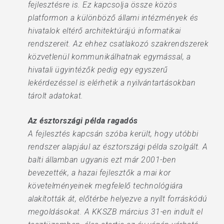
fejlesztésre is. Ez kapcsolja össze közös
platformon a különböző állami intézmények és
hivatalok eltérő architektúrájú informatikai
rendszereit. Az ehhez csatlakozó szakrendszerek
közvetlenül kommunikálhatnak egymással, a
hivatali ügyintézők pedig egy egyszerű
lekérdezéssel is elérhetik a nyilvántartásokban
tárolt adatokat.
Az észtországi példa ragadós
A fejlesztés kapcsán szóba került, hogy utóbbi
rendszer alapjául az észtországi példa szolgált. A
balti államban ugyanis ezt már 2001-ben
bevezették, a hazai fejlesztők a mai kor
követelményeinek megfelelő technológiára
alakították át, előtérbe helyezve a nyílt forráskódú
megoldásokat. A KKSZB március 31-en indult el