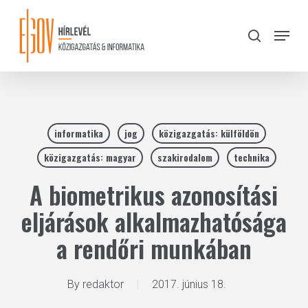
Skip
to
Menu
search
main
Close
content
Menu
informatika
jog
közigazgatás: külföldön
közigazgatás: magyar
szakirodalom
technika
A biometrikus azonosítási
eljárások alkalmazhatósága
a rendőri munkában
By
redaktor
2017. június 18.