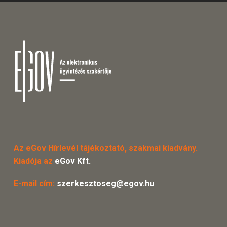
Az eGov Hírlevél tájékoztató, szakmai kiadvány.
Kiadója az
eGov Kft.
E-mail cím:
szerkesztoseg@egov.hu