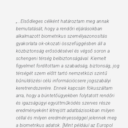
„…Elsődleges célként határoztam meg annak
bemutatását, hogy a rendőri eljárásokban
alkalmazott biometrikus személyazonosítás
gyakorlata ok-okozati összefüggésben áll a
közbiztonság erősödésével és végső soron a
schengeni térség belbiztonságával. Kiemelt
figyelmet fordítottam a szabadság, biztonság, jog
térségét szem előtt tartó nemzetközi szintű
bűnüldözési célú információcsere jogszabályi
keretrendszerére. Ennek kapcsán fókuszáltam
arra, hogy a büntetőügyekben folytatott rendőri
és igazságügyi együttműködés szerves része
eredményeként létrejött adatbázisokban milyen
céllal és milyen eredményességgel jelennek meg
a biometrikus adatok. [Mint például az Europol