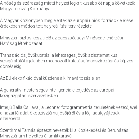
A hőség és szárazság miatti helyzet legkritikusabb öt napja következik –
Magyarország Kormánya
A Magyar Közlönyben megjelentek az európai uniós források elérése
érdekében módosított helyreállítási terv részletei
Miniszteri biztos készíti elő az Egészségügyi Minőségellenőrzési
Hatóság létrehozását
Transzlációs jövőkutatás: a lehetséges jövők szisztematikus
vizsgálatától a jelenben meghozott kutatási, finanszírozási és képzési
döntésekig
Az EU elektrifikációval küzdene a klímaváltozás ellen
A generatív mesterséges intelligencia elterjedése az európai
közigazgatási szervezetekben
Interjú Balla Csillával, a Lechner fotogrammetriai területének vezetőjével
a hazai téradat-ökoszisztéma jövőjéről és a légi adatgyűjtések
szerepéről
Szentirmai Tamás építészt nevezték ki a Közlekedési és Beruházási
Minisztérium helyettes államtitkárává