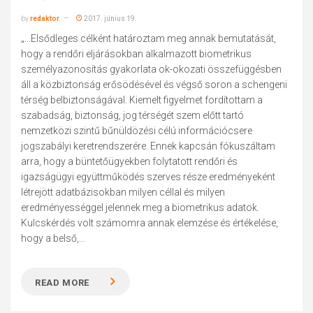
by
redaktor
2017. június 19.
„...Elsődleges célként határoztam meg annak bemutatását,
hogy a rendőri eljárásokban alkalmazott biometrikus
személyazonosítás gyakorlata ok-okozati összefüggésben
áll a közbiztonság erősödésével és végső soron a schengeni
térség belbiztonságával. Kiemelt figyelmet fordítottam a
szabadság, biztonság, jog térségét szem előtt tartó
nemzetközi szintű bűnüldözési célú információcsere
jogszabályi keretrendszerére. Ennek kapcsán fókuszáltam
arra, hogy a büntetőügyekben folytatott rendőri és
igazságügyi együttműködés szerves része eredményeként
létrejött adatbázisokban milyen céllal és milyen
eredményességgel jelennek meg a biometrikus adatok.
Kulcskérdés volt számomra annak elemzése és értékelése,
hogy a belső,...
READ MORE