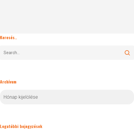
Keresés..
Archívum
Archívum
Legutóbbi bejegyzések