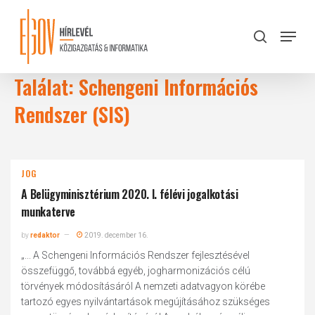
Skip
to
Menu
search
main
Close
content
Menu
Találat: Schengeni Információs
Rendszer (SIS)
JOG
A Belügyminisztérium 2020. I. félévi jogalkotási
munkaterve
by
redaktor
2019. december 16.
„... A Schengeni Információs Rendszer fejlesztésével
összefüggő, továbbá egyéb, jogharmonizációs célú
törvények módosításáról A nemzeti adatvagyon körébe
tartozó egyes nyilvántartások megújításához szükséges