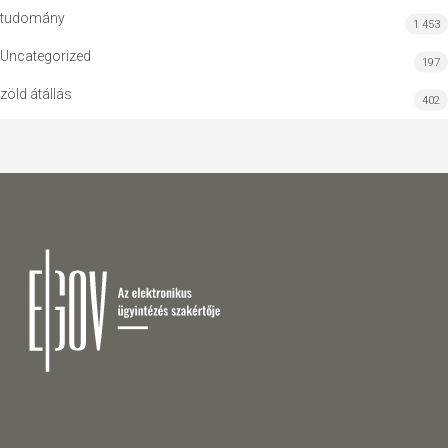
tudomány
1 453
Uncategorized
197
zöld átállás
402