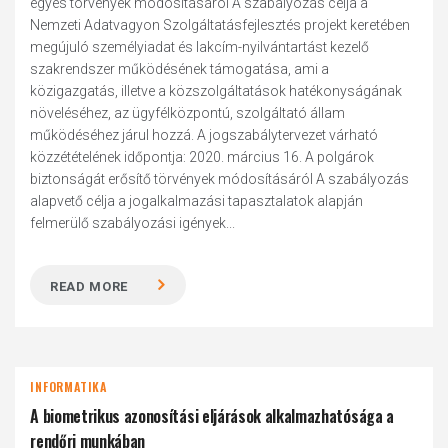
egyes törvények módosításáról A szabályozás célja a
Nemzeti Adatvagyon Szolgáltatásfejlesztés projekt keretében
megújuló személyiadat és lakcím-nyilvántartást kezelő
szakrendszer működésének támogatása, ami a
közigazgatás, illetve a közszolgáltatások hatékonyságának
növeléséhez, az ügyfélközpontú, szolgáltató állam
működéséhez járul hozzá. A jogszabálytervezet várható
közzétételének időpontja: 2020. március 16. A polgárok
biztonságát erősítő törvények módosításáról A szabályozás
alapvető célja a jogalkalmazási tapasztalatok alapján
felmerülő szabályozási igények...
READ MORE
INFORMATIKA
A biometrikus azonosítási eljárások alkalmazhatósága a
rendőri munkában