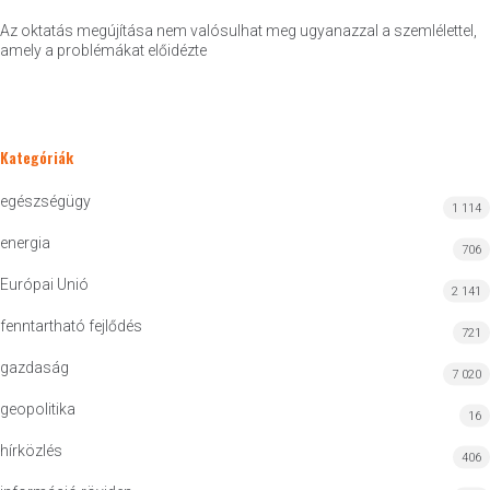
Az oktatás megújítása nem valósulhat meg ugyanazzal a szemlélettel,
amely a problémákat előidézte
Kategóriák
egészségügy
1 114
energia
706
Európai Unió
2 141
fenntartható fejlődés
721
gazdaság
7 020
geopolitika
16
hírközlés
406