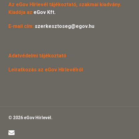
Az eGov Hírlevél tájékoztató, szakmai kiadvány.
Kiadója az
eGov Kft.
E-mail cím:
szerkesztoseg@egov.hu
Adatvédelmi tájékoztató
Leiratkozás az eGov Hírlevélről
© 2026 eGov Hírlevél.
email