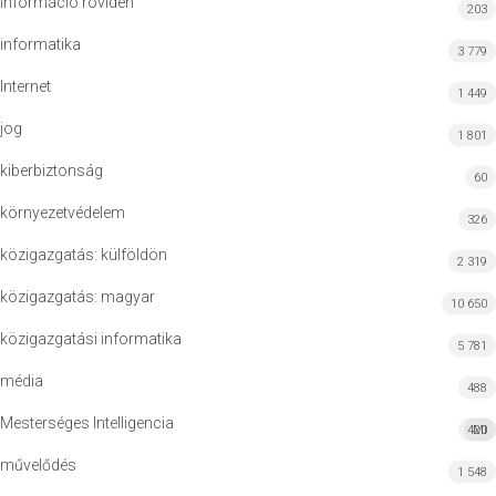
információ röviden
203
informatika
3 779
Internet
1 449
jog
1 801
kiberbiztonság
60
környezetvédelem
326
közigazgatás: külföldön
2 319
közigazgatás: magyar
10 650
közigazgatási informatika
5 781
média
488
Mesterséges Intelligencia
420
MI
művelődés
1 548