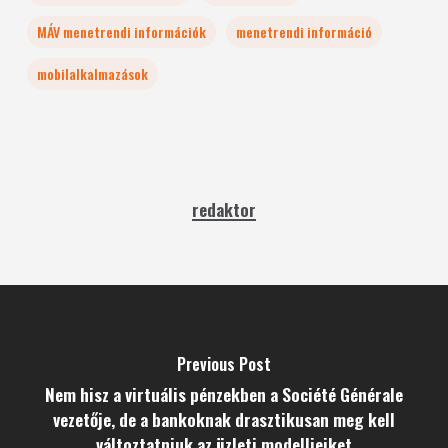
MÁV menetrendi információk
menetrendi információ
mobilalkalmazások
redaktor
Previous Post
Nem hisz a virtuális pénzekben a Société Générale
vezetője, de a bankoknak drasztikusan meg kell
változtatniuk az üzleti modelljeiket