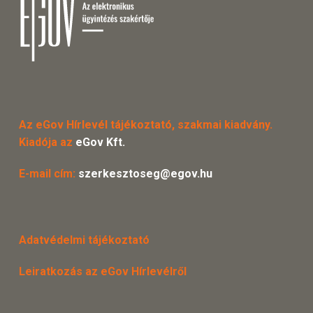
Az eGov Hírlevél tájékoztató, szakmai kiadvány.
Kiadója az
eGov Kft.
E-mail cím:
szerkesztoseg@egov.hu
Adatvédelmi tájékoztató
Leiratkozás az eGov Hírlevélről