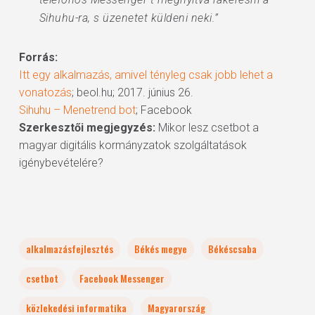
Sihuhu-ra, s üzenetet küldeni neki.”
Forrás:
Itt egy alkalmazás, amivel tényleg csak jobb lehet a
vonatozás
; beol.hu; 2017. június 26.
Sihuhu – Menetrend bot
; Facebook
Szerkesztői megjegyzés:
Mikor lesz csetbot a
magyar digitális kormányzatok szolgáltatások
igénybevételére?
alkalmazásfejlesztés
Békés megye
Békéscsaba
csetbot
Facebook Messenger
közlekedési informatika
Magyarország