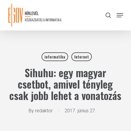
Skip
to
Menu
search
main
Close
content
Menu
informatika
Internet
Sihuhu: egy magyar
csetbot, amivel tényleg
csak jobb lehet a vonatozás
By
redaktor
2017. június 27.