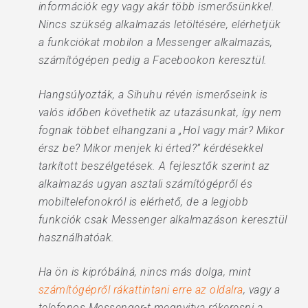
információk egy vagy akár több ismerősünkkel.
Nincs szükség alkalmazás letöltésére, elérhetjük
a funkciókat mobilon a Messenger alkalmazás,
számítógépen pedig a Facebookon keresztül.
Hangsúlyozták, a Sihuhu révén ismerőseink is
valós időben követhetik az utazásunkat, így nem
fognak többet elhangzani a „Hol vagy már? Mikor
érsz be? Mikor menjek ki érted?” kérdésekkel
tarkított beszélgetések. A fejlesztők szerint az
alkalmazás ugyan asztali számítógépről és
mobiltelefonokról is elérhető, de a legjobb
funkciók csak Messenger alkalmazáson keresztül
használhatóak.
Ha ön is kipróbálná, nincs más dolga, mint
számítógépről rákattintani erre az oldalra
, vagy a
telefonos Messenger-t megnyitva rákeresni a