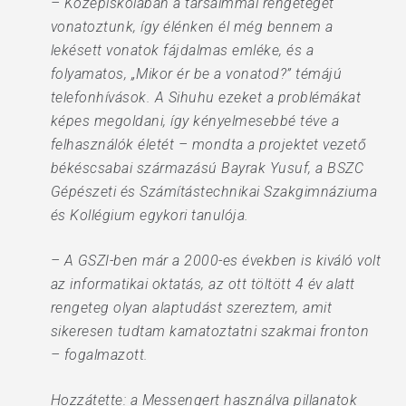
– Középiskolában a társaimmal rengeteget
vonatoztunk, így élénken él még bennem a
lekésett vonatok fájdalmas emléke, és a
folyamatos, „Mikor ér be a vonatod?” témájú
telefonhívások. A Sihuhu ezeket a problémákat
képes megoldani, így kényelmesebbé téve a
felhasználók életét – mondta a projektet vezető
békéscsabai származású Bayrak Yusuf, a BSZC
Gépészeti és Számítástechnikai Szakgimnáziuma
és Kollégium egykori tanulója.
– A GSZI-ben már a 2000-es években is kiváló volt
az informatikai oktatás, az ott töltött 4 év alatt
rengeteg olyan alaptudást szereztem, amit
sikeresen tudtam kamatoztatni szakmai fronton
– fogalmazott.
Hozzátette: a Messengert használva pillanatok