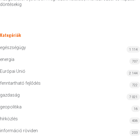
döntésekig
Kategóriák
egészségügy
1 114
energia
707
Európai Unió
2 144
fenntartható fejlődés
722
gazdaság
7 021
geopolitika
16
hírközlés
406
információ röviden
203