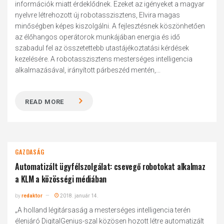
információk miatt érdeklődnek. Ezeket az igényeket a magyar
nyelvre létrehozott új robotasszisztens, Elvira magas
minőségben képes kiszolgálni. A fejlesztésnek köszönhetően
az élőhangos operátorok munkájában energia és idő
szabadul fel az összetettebb utastájékoztatási kérdések
kezelésére. A robotasszisztens mesterséges intelligencia
alkalmazásával, irányított párbeszéd mentén,...
READ MORE
GAZDASÁG
Automatizált ügyfélszolgálat: csevegő robotokat alkalmaz
a KLM a közösségi médiában
by
redaktor
2018. január 14.
„A holland légitársaság a mesterséges intelligencia terén
élenjáró DigitalGenius-szal közösen hozott létre automatizált