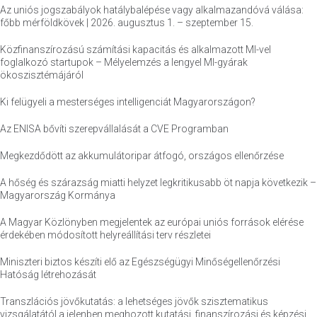
Az uniós jogszabályok hatálybalépése vagy alkalmazandóvá válása:
főbb mérföldkövek | 2026. augusztus 1. – szeptember 15.
Közfinanszírozású számítási kapacitás és alkalmazott MI-vel
foglalkozó startupok – Mélyelemzés a lengyel MI-gyárak
ökoszisztémájáról
Ki felügyeli a mesterséges intelligenciát Magyarországon?
Az ENISA bővíti szerepvállalását a CVE Programban
Megkezdődött az akkumulátoripar átfogó, országos ellenőrzése
A hőség és szárazság miatti helyzet legkritikusabb öt napja következik –
Magyarország Kormánya
A Magyar Közlönyben megjelentek az európai uniós források elérése
érdekében módosított helyreállítási terv részletei
Miniszteri biztos készíti elő az Egészségügyi Minőségellenőrzési
Hatóság létrehozását
Transzlációs jövőkutatás: a lehetséges jövők szisztematikus
vizsgálatától a jelenben meghozott kutatási, finanszírozási és képzési