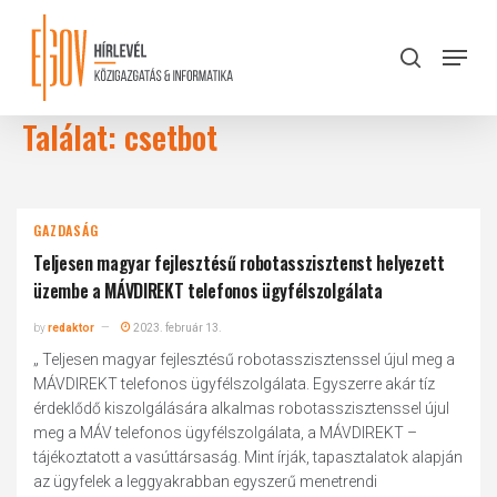
Skip
to
Menu
search
main
Close
content
Menu
Találat: csetbot
GAZDASÁG
Teljesen magyar fejlesztésű robotasszisztenst helyezett
üzembe a MÁVDIREKT telefonos ügyfélszolgálata
by
redaktor
2023. február 13.
„ Teljesen magyar fejlesztésű robotasszisztenssel újul meg a
MÁVDIREKT telefonos ügyfélszolgálata. Egyszerre akár tíz
érdeklődő kiszolgálására alkalmas robotasszisztenssel újul
meg a MÁV telefonos ügyfélszolgálata, a MÁVDIREKT –
tájékoztatott a vasúttársaság. Mint írják, tapasztalatok alapján
az ügyfelek a leggyakrabban egyszerű menetrendi