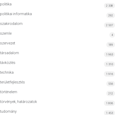
politika
2 338
politikai informatika
292
szakirodalom
2 507
szemle
4
szervezet
189
társadalom
1 963
távközlés
1 310
technika
1 916
területfejlesztés
556
történelem
212
törvények, határozatok
1 806
tudomány
1 453