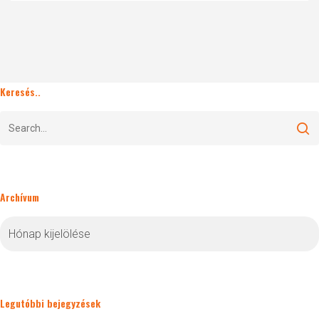
Keresés..
Archívum
Archívum
Legutóbbi bejegyzések