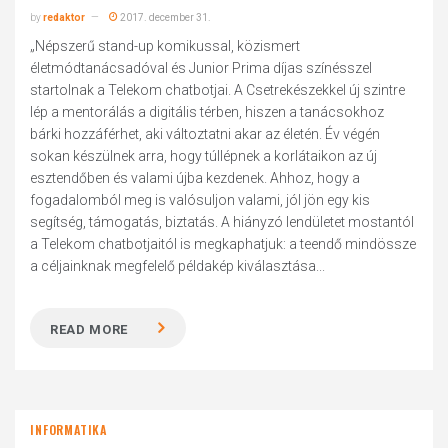
by
redaktor
2017. december 31.
„Népszerű stand-up komikussal, közismert
életmódtanácsadóval és Junior Prima díjas színésszel
startolnak a Telekom chatbotjai. A Csetrekészekkel új szintre
lép a mentorálás a digitális térben, hiszen a tanácsokhoz
bárki hozzáférhet, aki változtatni akar az életén. Év végén
sokan készülnek arra, hogy túllépnek a korlátaikon az új
esztendőben és valami újba kezdenek. Ahhoz, hogy a
fogadalomból meg is valósuljon valami, jól jön egy kis
segítség, támogatás, biztatás. A hiányzó lendületet mostantól
a Telekom chatbotjaitól is megkaphatjuk: a teendő mindössze
a céljainknak megfelelő példakép kiválasztása...
READ MORE
INFORMATIKA