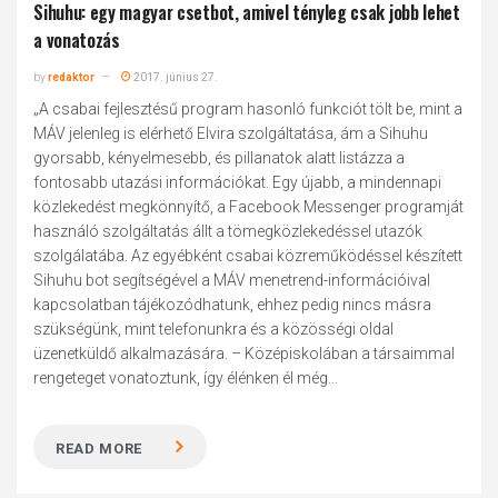
Sihuhu: egy magyar csetbot, amivel tényleg csak jobb lehet
a vonatozás
by
redaktor
2017. június 27.
„A csabai fejlesztésű program hasonló funkciót tölt be, mint a
MÁV jelenleg is elérhető Elvira szolgáltatása, ám a Sihuhu
gyorsabb, kényelmesebb, és pillanatok alatt listázza a
fontosabb utazási információkat. Egy újabb, a mindennapi
közlekedést megkönnyítő, a Facebook Messenger programját
használó szolgáltatás állt a tömegközlekedéssel utazók
szolgálatába. Az egyébként csabai közreműködéssel készített
Sihuhu bot segítségével a MÁV menetrend-információival
kapcsolatban tájékozódhatunk, ehhez pedig nincs másra
szükségünk, mint telefonunkra és a közösségi oldal
üzenetküldő alkalmazására. – Középiskolában a társaimmal
rengeteget vonatoztunk, így élénken él még...
READ MORE