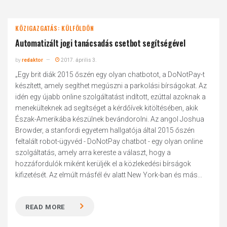
KÖZIGAZGATÁS: KÜLFÖLDÖN
Automatizált jogi tanácsadás csetbot segítségével
by
redaktor
2017. április 3.
„Egy brit diák 2015 őszén egy olyan chatbotot, a DoNotPay-t
készített, amely segíthet megúszni a parkolási bírságokat. Az
idén egy újabb online szolgáltatást indított, ezúttal azoknak a
menekülteknek ad segítséget a kérdőívek kitöltésében, akik
Észak-Amerikába készülnek bevándorolni. Az angol Joshua
Browder, a stanfordi egyetem hallgatója által 2015 őszén
feltalált robot-ügyvéd - DoNotPay chatbot - egy olyan online
szolgáltatás, amely arra kereste a választ, hogy a
hozzáfordulók miként kerüljék el a közlekedési bírságok
kifizetését. Az elmúlt másfél év alatt New York-ban és más...
READ MORE