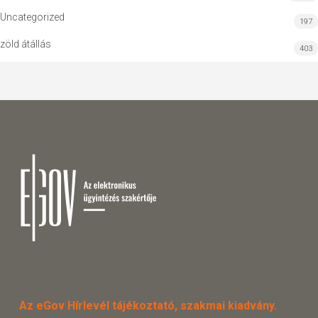
Uncategorized
197
zöld átállás
403
Az eGov Hírlevél tájékoztató, szakmai kiadvány.