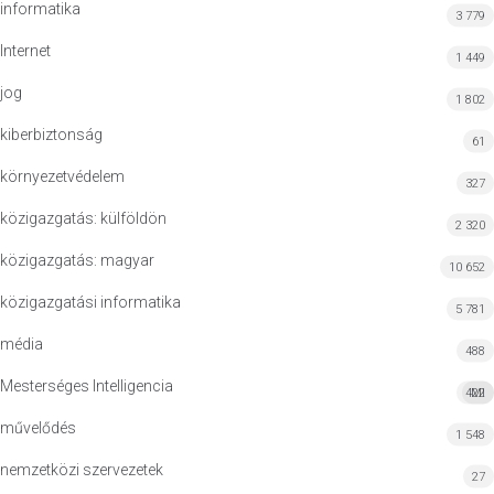
informatika
3 779
Internet
1 449
jog
1 802
kiberbiztonság
61
környezetvédelem
327
közigazgatás: külföldön
2 320
közigazgatás: magyar
10 652
közigazgatási informatika
5 781
média
488
Mesterséges Intelligencia
422
MI
művelődés
1 548
nemzetközi szervezetek
27