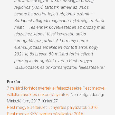
a fővárossal együtt a Közép-Magyarország
régióhoz (KMR) tartozik, amely az uniós
besorolás szerint fejlett régiónak számít –
Budapest átlagnál magasabb fejlettségi mutatói
miatt – , és ennek következtében az ország más
részeihez képest jóval kevesebb uniós
támogatáshoz juthat. A kormány ennek
ellensúlyozása érdekében döntött arról, hogy
2021-ig összesen 80 milliárd forint célzott
pénzügyi támogatást nyújt a Pest megyei
vállalkozások és önkormányzatok fejlesztéseire.”
Forrás:
7 milliárd forintot nyertek el fejlesztésekre Pest megyei
vállalkozások és önkormányzatok
; Nemzetgazdasági
Minisztérium; 2017. június 27.
Pest megye Belterületi út nyertes pályázatok 2016
Pest megye KKV nyertes pályázatok 2016