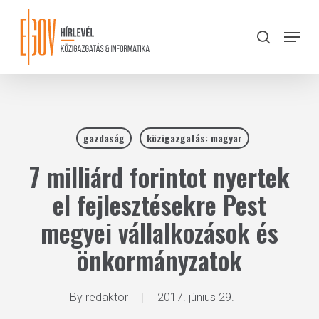
Skip
to
Menu
search
main
Close
content
Menu
gazdaság
közigazgatás: magyar
7 milliárd forintot nyertek
el fejlesztésekre Pest
megyei vállalkozások és
önkormányzatok
By
redaktor
2017. június 29.