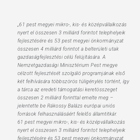
„61 pest megyei mikro-, kis- és középvállalkozás
nyert el összesen 3 milliárd forintot telephelyeik
fejlesztésére és 53 pest megyei önkormányzat
összesen 4 milliárd forintot a belterületi utak
gazdaságfejlesztési célú felújítására. A
Nemzetgazdasági Minisztérium Pest megye
célzott fejlesztését szolgáló programjának első
két felhívására többszörös túligénylés történt, így
a tárca az eredeti támogatási keretösszeget
összesen 2 milliárd forinttal emelte meg –
jelentette be Rákossy Balázs európai uniós
források felhasználásáért felelős államtitkár.
61 pest megyei mikro-, kis- és középvállalkozás
nyert el összesen 3 milliárd forintot telephelyeik
fejlesztésére és 53 pest megyei önkormányzat