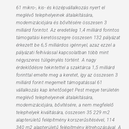
61 mikro-, kis- és középvállalkozás nyert el
meglévő telephelyeinek átalakítására,
modernizációjára és bővítésére összesen 3
milliárd forintot. Az eredetileg 1,4 milliárd forintos
támogatási keretösszegre összesen 132 pályázat
érkezett be 6,5 milliárdos igénnyel, azaz ezzel a
pályázati felhívással kapcsolatban több mint
négyszeres túligénylés történt. A nagy
érdeklődésre tekintettel a szaktárca 1,5 milliárd
forinttal emelte meg a keretet, így az összesen 3
milliárd forint megemelt támogatással 61
vállalkozás kap lehetőséget Pest megye területén
meglévő telephelyeinek átalakítására,
modernizációjára, bővítésére, a nem megfelelő
telephelyek kiváltására, összesen 35 229 m2
alapterületű felépítmény korszerűsítésével, 114
340 m2 alapterületű felépítmény létrehozásával. A