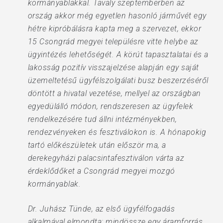
kormányablakkal. Tavaly szeptemberben az
ország akkor még egyetlen hasonló járművét egy
hétre kipróbálásra kapta meg a szervezet, ekkor
15 Csongrád megyei településre vitte helybe az
ügyintézés lehetőségét. A körút tapasztalatai és a
lakosság pozitív visszajelzése alapján egy saját
üzemeltetésű ügyfélszolgálati busz beszerzéséről
döntött a hivatal vezetése, mellyel az országban
egyedülálló módon, rendszeresen az ügyfelek
rendelkezésére tud állni intézményekben,
rendezvényeken és fesztiválokon is. A hónapokig
tartó előkészületek után először ma, a
derekegyházi palacsintafesztiválon várta az
érdeklődőket a Csongrád megyei mozgó
kormányablak.
Dr. Juhász Tünde, az első ügyfélfogadás
alkalmával elmondta: mindössze egy áramforrás