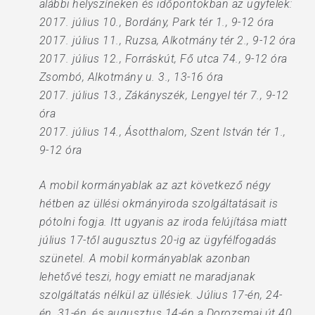
alábbi helyszíneken és időpontokban az ügyfelek:
2017. július 10., Bordány, Park tér 1., 9-12 óra
2017. július 11., Ruzsa, Alkotmány tér 2., 9-12 óra
2017. július 12., Forráskút, Fő utca 74., 9-12 óra
Zsombó, Alkotmány u. 3., 13-16 óra
2017. július 13., Zákányszék, Lengyel tér 7., 9-12
óra
2017. július 14., Ásotthalom, Szent István tér 1.,
9-12 óra
A mobil kormányablak az azt következő négy
hétben az üllési okmányiroda szolgáltatásait is
pótolni fogja. Itt ugyanis az iroda felújítása miatt
július 17-től augusztus 20-ig az ügyfélfogadás
szünetel. A mobil kormányablak azonban
lehetővé teszi, hogy emiatt ne maradjanak
szolgáltatás nélkül az üllésiek. Július 17-én, 24-
én, 31-én, és augusztus 14-én a Dorozsmai út 40.