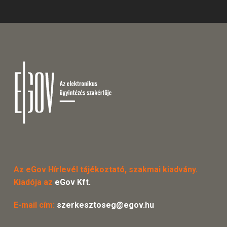
Az eGov Hírlevél tájékoztató, szakmai kiadvány.
Kiadója az
eGov Kft.
E-mail cím:
szerkesztoseg@egov.hu