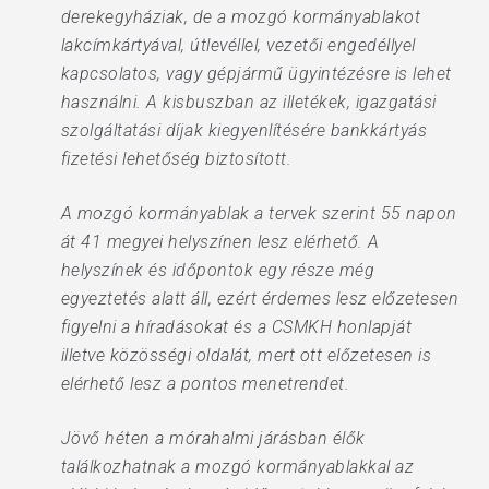
derekegyháziak, de a mozgó kormányablakot
lakcímkártyával, útlevéllel, vezetői engedéllyel
kapcsolatos, vagy gépjármű ügyintézésre is lehet
használni. A kisbuszban az illetékek, igazgatási
szolgáltatási díjak kiegyenlítésére bankkártyás
fizetési lehetőség biztosított.
A mozgó kormányablak a tervek szerint 55 napon
át 41 megyei helyszínen lesz elérhető. A
helyszínek és időpontok egy része még
egyeztetés alatt áll, ezért érdemes lesz előzetesen
figyelni a híradásokat és a CSMKH honlapját
illetve közösségi oldalát, mert ott előzetesen is
elérhető lesz a pontos menetrendet.
Jövő héten a mórahalmi járásban élők
találkozhatnak a mozgó kormányablakkal az