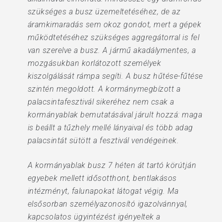
szükséges a busz üzemeltetéséhez, de az
áramkimaradás sem okoz gondot, mert a gépek
működtetéséhez szükséges aggregátorral is fel
van szerelve a busz. A jármű akadálymentes, a
mozgásukban korlátozott személyek
kiszolgálását rámpa segíti. A busz hűtése-fűtése
szintén megoldott. A kormánymegbízott a
palacsintafesztivál sikeréhez nem csak a
kormányablak bemutatásával járult hozzá: maga
is beállt a tűzhely mellé lányaival és több adag
palacsintát sütött a fesztivál vendégeinek.
A kormányablak busz 7 héten át tartó körútján
egyebek mellett idősotthont, bentlakásos
intézményt, falunapokat látogat végig. Ma
elsősorban személyazonosító igazolvánnyal,
kapcsolatos ügyintézést igényeltek a