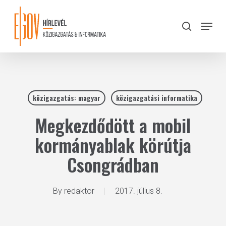
Skip
to
Menu
search
main
Close
content
Menu
közigazgatás: magyar
közigazgatási informatika
Megkezdődött a mobil
kormányablak körútja
Csongrádban
By
redaktor
2017. július 8.