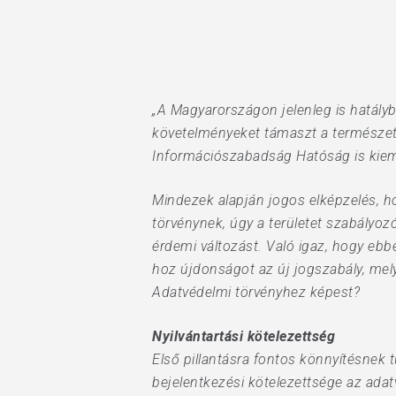
„A Magyarországon jelenleg is hatályb
Hit enter to search or ESC to close
követelményeket támaszt a természet
Információszabadság Hatóság is kieme
Mindezek alapján jogos elképzelés, ho
törvénynek, úgy a területet szabályo
érdemi változást. Való igaz, hogy eb
hoz újdonságot az új jogszabály, mely
Adatvédelmi törvényhez képest?
Nyilvántartási kötelezettség
Első pillantásra fontos könnyítésnek
bejelentkezési kötelezettsége az ada