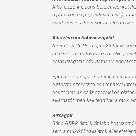
A kötelező incidens-bejelentési kötele
reputációs és jogi hatásai miatt), t
esetleges incidens során a természe
Adatvédelmi hatásvizsgálat
A rendelet 2018. május 25-től valamen
adatvédelmi hatásvizsgálat elvégzését
hatásvizsgálat lefolytatására vonatko
Éppen ezért saját magunk, és a hatós
biztosító szervezeti és technikai int
beszélhetünk száz százalékos bizton
elvárhatót meg kell tennünk a ránk b
Bírságok
Bár a GDPR által kilátásba helyezett 
sem a működő vállalatok ellehetetlen