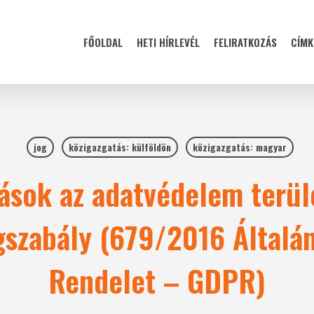
FŐOLDAL
HETI HÍRLEVÉL
FELIRATKOZÁS
CÍMK
jog
közigazgatás: külföldön
közigazgatás: magyar
ások az adatvédelem terül
gszabály (679/2016 Általá
Rendelet – GDPR)