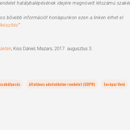
Rendelet hatálybalépésének idejére megnövelt létszámú szakér
s bővebb információt honlapunkon ezen a linken érhet el:
készítés
”
ületén
; Kiss Dániel; Mazars; 2017. augusztus 3.
 szabályozás
általános adatvédelmi rendelet (GDPR)
Európai Unió