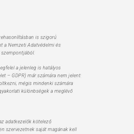
zehasonlításban is szigorú
nt a Nemzeti Adatvédelmi és
s szempontjából.
felel a jelenleg is hatályos
delet – GDPR) már számára nem jelent
építkezni, mégis mindenki számára
 gyakorlati különbségek a meglévő
 az adatkezelők kötelező
en szervezetnek saját magának kell