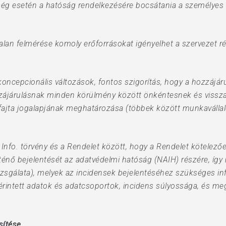
ség esetén a hatóság rendelkezésére bocsátania a személyes
lan felmérése komoly erőforrásokat igényelhet a szervezet ré
oncepcionális változások, fontos szigorítás, hogy a hozzájár
hozzájárulásnak minden körülmény között önkéntesnek és vissz
ajta jogalapjának meghatározása (többek között munkavállaló
fo. törvény és a Rendelet között, hogy a Rendelet kötelezően
örténő bejelentését az adatvédelmi hatóság (NAIH) részére, í
vizsgálata), melyek az incidensek bejelentéséhez szükséges in
érintett adatok és adatcsoportok, incidens súlyossága, és meg
sítése