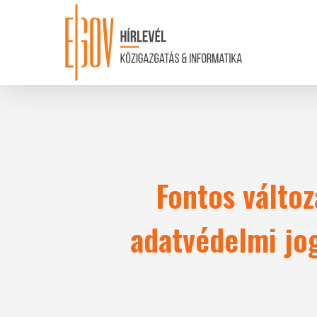
Skip
to
main
content
Fontos változ
adatvédelmi jo