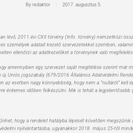
By
redaktor
2017. augusztus 5.
an lévő, 2011.évi CXII törvény (Info. törvény) nemzetközi öss
es személyek adatait kezelő szervezetekkel szemben, valami
lten ellenőrzi az adatkezelőket a törvénynek való megfelelé
gy amennyiben egy szervezet saját megítélése szerint már meg
zó új Uniós jogszabály (679/2016 Általános Adatvédelmi Ren
ben az esetben nagy könnyebbség, hogy nem a “nulláról” kell 
re érdemes időben felkészülni. Mik is tehát a legjelentősebb
 tűnhet, hogy a rendelet hatályba lépését követően megszűnik
tvédelmi nyilvántartásba, ugyanakkor 2018. május 25-től mind