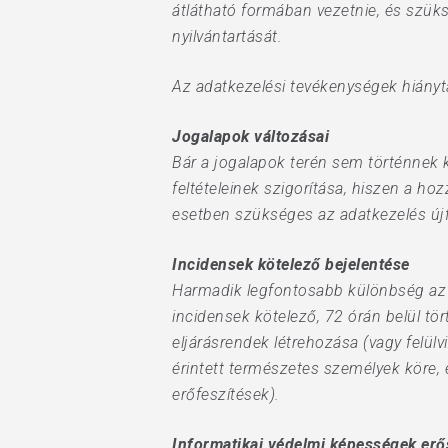
átlátható formában vezetnie, és szük
nyilvántartását.
Az adatkezelési tevékenységek hiányta
Jogalapok változásai
Bár a jogalapok terén sem történnek k
feltételeinek szigorítása, hiszen a 
esetben szükséges az adatkezelés újf
Incidensek kötelező bejelentése
Harmadik legfontosabb különbség az In
incidensek kötelező, 72 órán belül t
eljárásrendek létrehozása (vagy felül
érintett természetes személyek köre, 
erőfeszítések).
Informatikai védelmi képességek erő