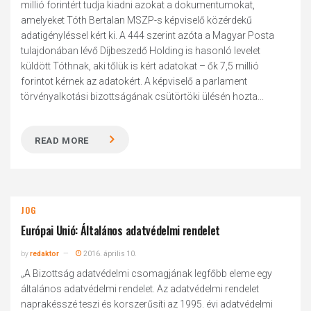
millió forintért tudja kiadni azokat a dokumentumokat,
amelyeket Tóth Bertalan MSZP-s képviselő közérdekű
adatigényléssel kért ki. A 444 szerint azóta a Magyar Posta
tulajdonában lévő Díjbeszedő Holding is hasonló levelet
küldött Tóthnak, aki tőlük is kért adatokat – ők 7,5 millió
forintot kérnek az adatokért. A képviselő a parlament
törvényalkotási bizottságának csütörtöki ülésén hozta...
READ MORE
JOG
Európai Unió: Általános adatvédelmi rendelet
by
redaktor
2016. április 10.
„A Bizottság adatvédelmi csomagjának legfőbb eleme egy
általános adatvédelmi rendelet. Az adatvédelmi rendelet
naprakésszé teszi és korszerűsíti az 1995. évi adatvédelmi