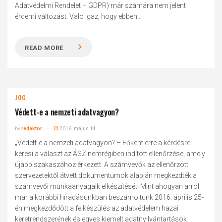
Adatvédelmi Rendelet – GDPR) már számára nem jelent
érdemi változást. Való igaz, hogy ebben...
READ MORE
JOG
Védett-e a nemzeti adatvagyon?
by
redaktor
2016. május 14.
„Védett-e a nemzeti adatvagyon? – Főként erre a kérdésre
keresi a választ az ÁSZ nemrégiben indított ellenőrzése, amely
újabb szakaszához érkezett. A számvevők az ellenőrzött
szervezetektől átvett dokumentumok alapján megkezdték a
számvevői munkaanyagaik elkészítését. Mint ahogyan arról
már a korábbi híradásunkban beszámoltunk 2016. április 25-
én megkezdődött a felkészülés az adatvédelem hazai
keretrendszerének és egyes kiemelt adatnyilvántartások