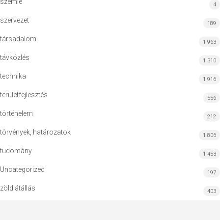
szemle
4
szervezet
189
társadalom
1 963
távközlés
1 310
technika
1 916
területfejlesztés
556
történelem
212
törvények, határozatok
1 806
tudomány
1 453
Uncategorized
197
zöld átállás
403