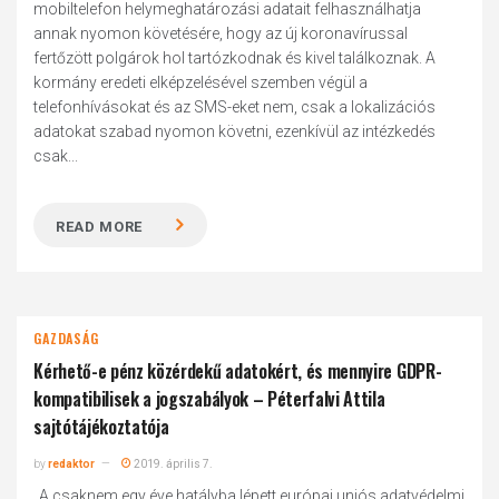
mobiltelefon helymeghatározási adatait felhasználhatja
annak nyomon követésére, hogy az új koronavírussal
fertőzött polgárok hol tartózkodnak és kivel találkoznak. A
kormány eredeti elképzelésével szemben végül a
telefonhívásokat és az SMS-eket nem, csak a lokalizációs
adatokat szabad nyomon követni, ezenkívül az intézkedés
csak...
READ MORE
GAZDASÁG
Kérhető-e pénz közérdekű adatokért, és mennyire GDPR-
kompatibilisek a jogszabályok – Péterfalvi Attila
sajtótájékoztatója
by
redaktor
2019. április 7.
„A csaknem egy éve hatályba lépett európai uniós adatvédelmi