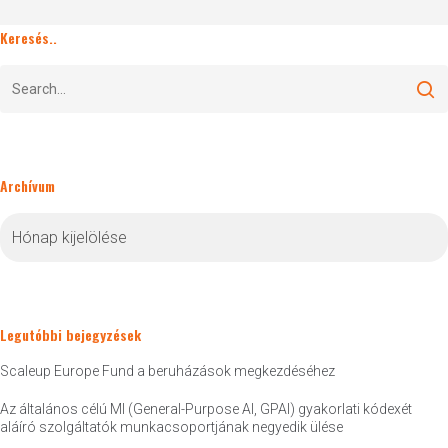
Keresés..
Archívum
Archívum
Legutóbbi bejegyzések
Scaleup Europe Fund a beruházások megkezdéséhez
Az általános célú MI (General-Purpose AI, GPAI) gyakorlati kódexét
aláíró szolgáltatók munkacsoportjának negyedik ülése