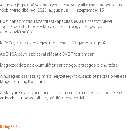
Az uniós jogszabályok hatálybalépése vagy alkalmazandóvá válása:
főbb mérföldkövek | 2026. augusztus 1. – szeptember 15.
Közfinanszírozású számítási kapacitás és alkalmazott MI-vel
foglalkozó startupok – Mélyelemzés a lengyel MI-gyárak
ökoszisztémájáról
Ki felügyeli a mesterséges intelligenciát Magyarországon?
Az ENISA bővíti szerepvállalását a CVE Programban
Megkezdődött az akkumulátoripar átfogó, országos ellenőrzése
A hőség és szárazság miatti helyzet legkritikusabb öt napja következik –
Magyarország Kormánya
A Magyar Közlönyben megjelentek az európai uniós források elérése
érdekében módosított helyreállítási terv részletei
Kategóriák