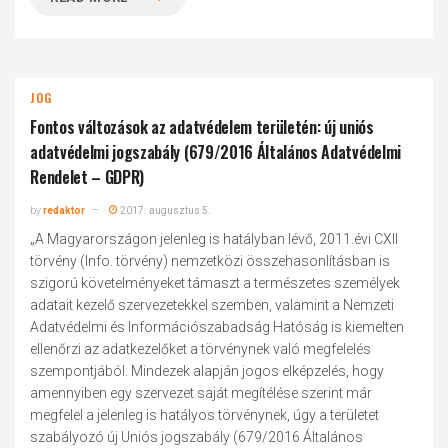
JOG
Fontos változások az adatvédelem területén: új uniós
adatvédelmi jogszabály (679/2016 Általános Adatvédelmi
Rendelet – GDPR)
by
redaktor
2017. augusztus 5.
„A Magyarországon jelenleg is hatályban lévő, 2011.évi CXII
törvény (Info. törvény) nemzetközi összehasonlításban is
szigorú követelményeket támaszt a természetes személyek
adatait kezelő szervezetekkel szemben, valamint a Nemzeti
Adatvédelmi és Információszabadság Hatóság is kiemelten
ellenőrzi az adatkezelőket a törvénynek való megfelelés
szempontjából. Mindezek alapján jogos elképzelés, hogy
amennyiben egy szervezet saját megítélése szerint már
megfelel a jelenleg is hatályos törvénynek, úgy a területet
szabályozó új Uniós jogszabály (679/2016 Általános