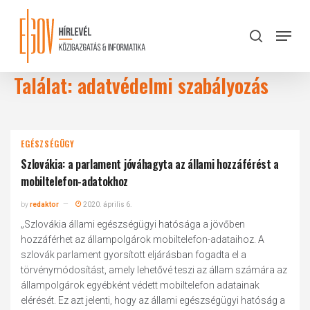
Skip
to
Menu
search
main
Close
content
Menu
Találat: adatvédelmi szabályozás
EGÉSZSÉGÜGY
Szlovákia: a parlament jóváhagyta az állami hozzáférést a
mobiltelefon-adatokhoz
by
redaktor
2020. április 6.
„Szlovákia állami egészségügyi hatósága a jövőben
hozzáférhet az állampolgárok mobiltelefon-adataihoz. A
szlovák parlament gyorsított eljárásban fogadta el a
törvénymódosítást, amely lehetővé teszi az állam számára az
állampolgárok egyébként védett mobiltelefon adatainak
elérését. Ez azt jelenti, hogy az állami egészségügyi hatóság a