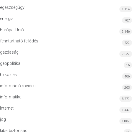
egészségügy
1 114
energia
707
Európai Unió
2 146
fenntartható fejlődés
722
gazdaság
7 022
geopolitika
16
hírközlés
406
információ röviden
203
informatika
3 779
Internet
1 449
jog
1 802
kiberbiztonság