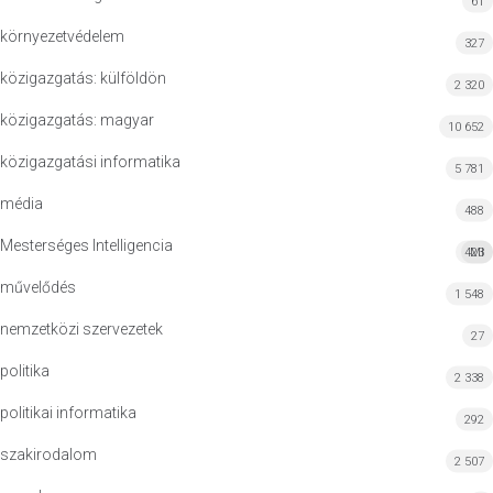
61
környezetvédelem
327
közigazgatás: külföldön
2 320
közigazgatás: magyar
10 652
közigazgatási informatika
5 781
média
488
Mesterséges Intelligencia
423
MI
művelődés
1 548
nemzetközi szervezetek
27
politika
2 338
politikai informatika
292
szakirodalom
2 507