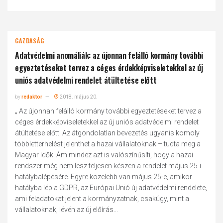
GAZDASÁG
Adatvédelmi anomáliák: az újonnan felálló kormány további
egyeztetéseket tervez a céges érdekképviseletekkel az új
uniós adatvédelmi rendelet átültetése előtt
by
redaktor
2018. május 20.
„ Az újonnan felálló kormány további egyeztetéseket tervez a
céges érdekképviseletekkel az új uniós adatvédelmi rendelet
átültetése előtt. Az átgondolatlan bevezetés ugyanis komoly
többletterhelést jelenthet a hazai vállalatoknak – tudta meg a
Magyar Idők. Ám mindez azt is valószínűsíti, hogy a hazai
rendszer még nem lesz teljesen készen a rendelet május 25-i
hatálybalépésére. Egyre közelebb van május 25-e, amikor
hatályba lép a GDPR, az Európai Unió új adatvédelmi rendelete,
ami feladatokat jelent a kormányzatnak, csakúgy, mint a
vállalatoknak, lévén az új előírás...