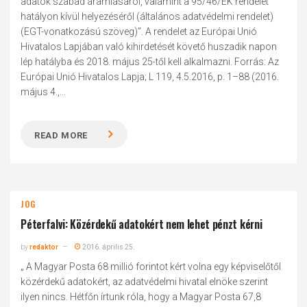
adatok szabad áramlásáról, valamint a 95/46/EK rendelet
hatályon kívül helyezéséről (általános adatvédelmi rendelet)
(EGT-vonatkozású szöveg)”. A rendelet az Európai Unió
Hivatalos Lapjában való kihirdetését követő huszadik napon
lép hatályba és 2018. május 25-től kell alkalmazni. Forrás: Az
Európai Unió Hivatalos Lapja; L 119, 4.5.2016, p. 1–88 (2016.
május 4.,...
READ MORE
JOG
Péterfalvi: Közérdekű adatokért nem lehet pénzt kérni
by
redaktor
2016. április 25.
„ A Magyar Posta 68 millió forintot kért volna egy képviselőtől
közérdekű adatokért, az adatvédelmi hivatal elnöke szerint
ilyen nincs. Hétfőn írtunk róla, hogy a Magyar Posta 67,8