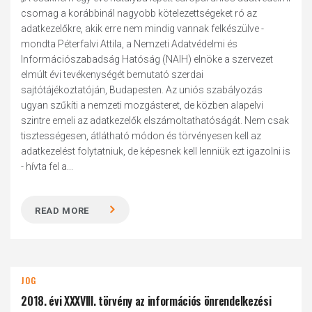
csomag a korábbinál nagyobb kötelezettségeket ró az
adatkezelőkre, akik erre nem mindig vannak felkészülve -
mondta Péterfalvi Attila, a Nemzeti Adatvédelmi és
Információszabadság Hatóság (NAIH) elnöke a szervezet
elmúlt évi tevékenységét bemutató szerdai
sajtótájékoztatóján, Budapesten. Az uniós szabályozás
ugyan szűkíti a nemzeti mozgásteret, de közben alapelvi
szintre emeli az adatkezelők elszámoltathatóságát. Nem csak
tisztességesen, átlátható módon és törvényesen kell az
adatkezelést folytatniuk, de képesnek kell lenniük ezt igazolni is
- hívta fel a...
READ MORE
JOG
2018. évi XXXVIII. törvény az információs önrendelkezési