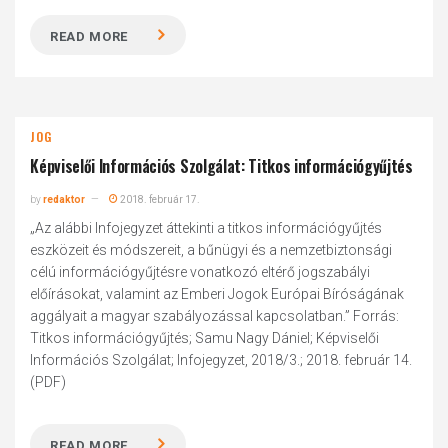
READ MORE
JOG
Képviselői Információs Szolgálat: Titkos információgyűjtés
by
redaktor
2018. február 17.
„Az alábbi Infojegyzet áttekinti a titkos információgyűjtés
eszközeit és módszereit, a bűnügyi és a nemzetbiztonsági
célú információgyűjtésre vonatkozó eltérő jogszabályi
előírásokat, valamint az Emberi Jogok Európai Bíróságának
aggályait a magyar szabályozással kapcsolatban.” Forrás:
Titkos információgyűjtés; Samu Nagy Dániel; Képviselői
Információs Szolgálat; Infojegyzet, 2018/3.; 2018. február 14.
(PDF)
READ MORE