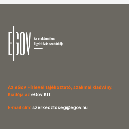
Az eGov Hírlevél tájékoztató, szakmai kiadvány.
Kiadója az
eGov Kft.
E-mail cím:
szerkesztoseg@egov.hu