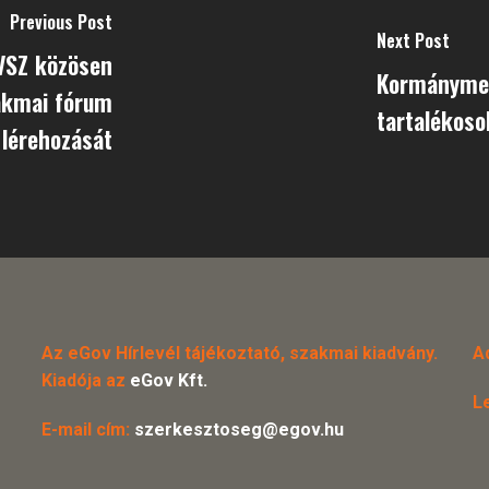
Previous Post
Next Post
IVSZ közösen
Kormánymeg
akmai fórum
tartalékoso
lérehozását
Az eGov Hírlevél tájékoztató, szakmai kiadvány.
A
Kiadója az
eGov Kft.
L
E-mail cím:
szerkesztoseg@egov.hu