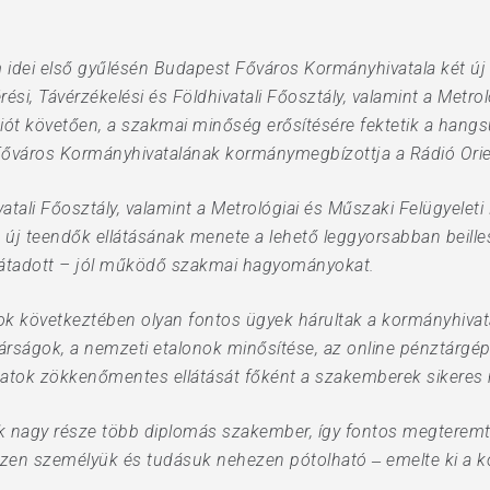
m idei első gyűlésén Budapest Főváros Kormányhivatala két új
i, Távérzékelési és Földhivatali Főosztály, valamint a Metrol
iót követően, a szakmai minőség erősítésére fektetik a hangs
Főváros Kormányhivatalának kormánymegbízottja a Rádió Ori
atali Főosztály, valamint a Metrológiai és Műszaki Felügyeleti
az új teendők ellátásának menete a lehető leggyorsabban beill
 átadott – jól működő szakmai hagyományokat.
ok következtében olyan fontos ügyek hárultak a kormányhivata
gárságok, a nemzeti etalonok minősítése, az online pénztárgé
atok zökkenőmentes ellátását főként a szakemberek sikeres m
k nagy része több diplomás szakember, így fontos megterem
iszen személyük és tudásuk nehezen pótolható ‒ emelte ki a 