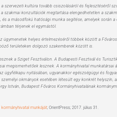
 a szervezeti kultúra tovább csiszolásáról és fejlesztéséről 
a szakmai konzultációk megtartása elengedhetetlen a szakmai
-, és a másodfokú hatósági munka segítése, amelyek során a
zámban térjenek el egymástól.
z ügymenetek helyes értelmezéséről többek között a Fővárosi
nböző területeken dolgozó szakemberek között is.
vesznek a Sziget Fesztiválon. A Budapesti Fesztivál és Turiszti
sai megismerhetőek lesznek. A kormányhivatal munkatársai á
 az ügyfélkapu nyitásában, ugyanakkor egészségügyi és fogyas
ált személyi okmányok esetében létesült egy konkrét helyszín, 
György István, Budapest Főváros Kormányhivatalának kormányme
i kormányhivatal munkáját
; OrientPress; 2017. július 31.