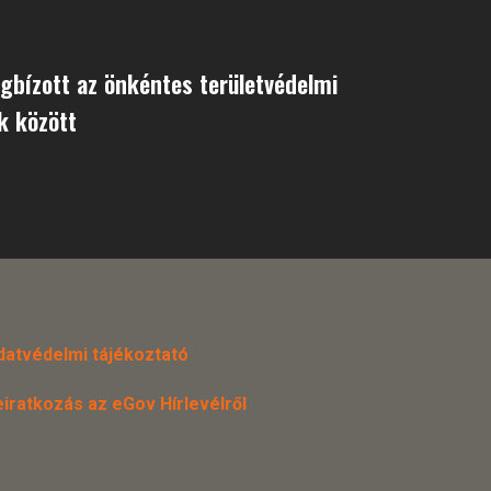
bízott az önkéntes területvédelmi
k között
datvédelmi tájékoztató
eiratkozás az eGov Hírlevélről