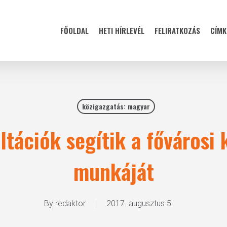
FŐOLDAL
HETI HÍRLEVÉL
FELIRATKOZÁS
CÍMK
közigazgatás: magyar
tációk segítik a fővárosi
munkáját
By
redaktor
2017. augusztus 5.