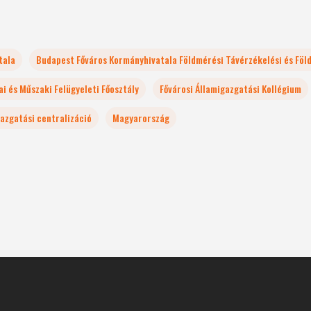
tala
Budapest Főváros Kormányhivatala Földmérési Távérzékelési és Földh
i és Műszaki Felügyeleti Főosztály
Fővárosi Államigazgatási Kollégium
azgatási centralizáció
Magyarország