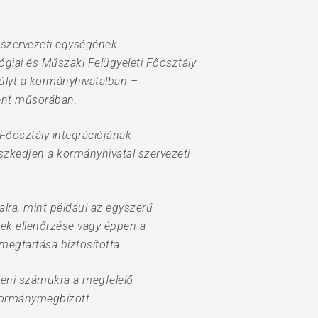
 szervezeti egységének
ógiai és Műszaki Felügyeleti Főosztály
úlyt a kormányhivatalban –
ent műsorában.
 Főosztály integrációjának
eszkedjen a kormányhivatal szervezeti
lra, mint például az egyszerű
pek ellenőrzése vagy éppen a
egtartása biztosította.
teni számukra a megfelelő
kormánymegbízott.