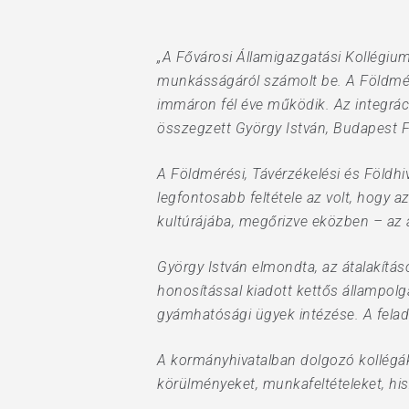
Hit enter to search or ESC to close
„A Fővárosi Államigazgatási Kollégiu
munkásságáról számolt be. A Földmérés
immáron fél éve működik. Az integrác
összegzett György István, Budapest 
A Földmérési, Távérzékelési és Földhiv
legfontosabb feltétele az volt, hogy 
kultúrájába, megőrizve eközben – az
György István elmondta, az átalakítás
honosítással kiadott kettős állampol
gyámhatósági ügyek intézése. A felad
A kormányhivatalban dolgozó kollégá
körülményeket, munkafeltételeket, h