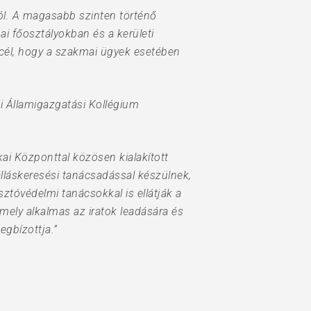
szól. A magasabb szinten történő
 főosztályokban és a kerületi
 cél, hogy a szakmai ügyek esetében
 Államigazgatási Kollégium
kai Központtal közösen kialakított
lláskeresési tanácsadással készülnek,
ztóvédelmi tanácsokkal is ellátják a
amely alkalmas az iratok leadására és
gbízottja.”