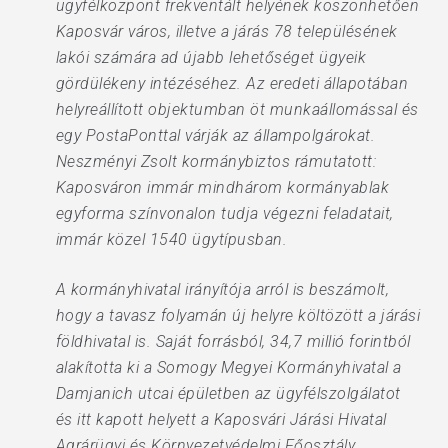
ügyfélközpont frekventált helyének köszönhetően
Kaposvár város, illetve a járás 78 településének
lakói számára ad újabb lehetőséget ügyeik
gördülékeny intézéséhez. Az eredeti állapotában
helyreállított objektumban öt munkaállomással és
egy PostaPonttal várják az állampolgárokat.
Neszményi Zsolt kormánybiztos rámutatott:
Kaposváron immár mindhárom kormányablak
egyforma színvonalon tudja végezni feladatait,
immár közel 1540 ügytípusban.
A kormányhivatal irányítója arról is beszámolt,
hogy a tavasz folyamán új helyre költözött a járási
földhivatal is. Saját forrásból, 34,7 millió forintból
alakította ki a Somogy Megyei Kormányhivatal a
Damjanich utcai épületben az ügyfélszolgálatot
és itt kapott helyett a Kaposvári Járási Hivatal
Agrárügyi és Környezetvédelmi Főosztály