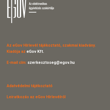
Az eGov Hírlevél tájékoztató, szakmai kiadvány.
Kiadója az
eGov Kft.
E-mail cím:
szerkesztoseg@egov.hu
Adatvédelmi tájékoztató
Leiratkozás az eGov Hírlevélről