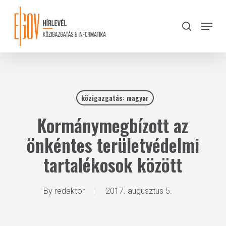
Skip
to
Menu
search
main
Close
content
Menu
közigazgatás: magyar
Kormánymegbízott az
önkéntes területvédelmi
tartalékosok között
By
redaktor
2017. augusztus 5.