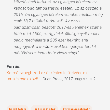
kifizetésénél tartanak az egységes kérelemhez
kapcsolódó támogatások esetén. Ez az összeg a
2015. évi egységes kérelem vonatkozásában még
csak 18,7 milliárd forint volt. Az ezzel
párhuzamosan beadott 2017-es kérelmek száma
több mint 6500, az ügyfelek által igényelt terület
pedig meghaladta a 205 ezer hektárt, ami
megegyezik a korábbi években igényelt terület
mértékével – ismertette Neszményi.”
Forrás:
Kormánymegbízott az önkéntes területvédelmi
tartalékosok között
; OrientPress; 2017. augusztus 2.
honvédelem
járási századok
kormánymegbízott