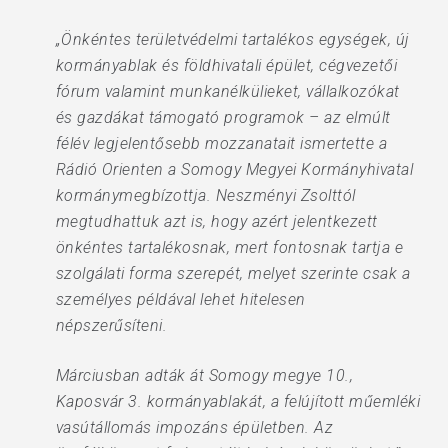
„Önkéntes területvédelmi tartalékos egységek, új
kormányablak és földhivatali épület, cégvezetői
fórum valamint munkanélkülieket, vállalkozókat
és gazdákat támogató programok – az elmúlt
félév legjelentősebb mozzanatait ismertette a
Rádió Orienten a Somogy Megyei Kormányhivatal
kormánymegbízottja. Neszményi Zsolttól
megtudhattuk azt is, hogy azért jelentkezett
önkéntes tartalékosnak, mert fontosnak tartja e
szolgálati forma szerepét, melyet szerinte csak a
személyes példával lehet hitelesen
népszerűsíteni.
Márciusban adták át Somogy megye 10.,
Kaposvár 3. kormányablakát, a felújított műemléki
vasútállomás impozáns épületben. Az