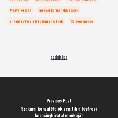
Magyarország
megyei kormányhivatalok
önkéntes területvédelmi egységek
Somogy megye
redaktor
Previous Post
Szakmai konzultációk segítik a fővárosi
kormányhivatal munkáját