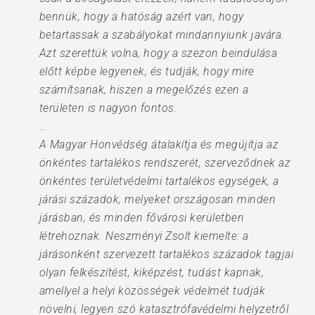
bennük, hogy a hatóság azért van, hogy
betartassak a szabályokat mindannyiunk javára.
Azt szerettük volna, hogy a szezon beindulása
előtt képbe legyenek, és tudják, hogy mire
számítsanak, hiszen a megelőzés ezen a
területen is nagyon fontos.
…
A Magyar Honvédség átalakítja és megújítja az
önkéntes tartalékos rendszerét, szerveződnek az
önkéntes területvédelmi tartalékos egységek, a
járási századok, melyeket országosan minden
járásban, és minden fővárosi kerületben
létrehoznak. Neszményi Zsolt kiemelte: a
járásonként szervezett tartalékos századok tagjai
olyan felkészítést, kiképzést, tudást kapnak,
amellyel a helyi közösségek védelmét tudják
növelni, legyen szó katasztrófavédelmi helyzetről