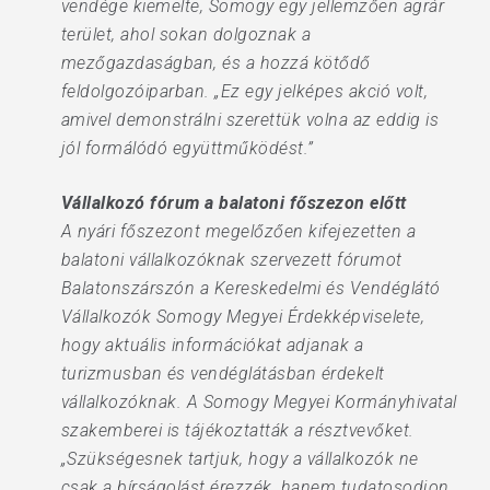
vendége kiemelte, Somogy egy jellemzően agrár
terület, ahol sokan dolgoznak a
mezőgazdaságban, és a hozzá kötődő
feldolgozóiparban. „Ez egy jelképes akció volt,
amivel demonstrálni szerettük volna az eddig is
jól formálódó együttműködést.”
Vállalkozó fórum a balatoni főszezon előtt
A nyári főszezont megelőzően kifejezetten a
balatoni vállalkozóknak szervezett fórumot
Balatonszárszón a Kereskedelmi és Vendéglátó
Vállalkozók Somogy Megyei Érdekképviselete,
hogy aktuális információkat adjanak a
turizmusban és vendéglátásban érdekelt
vállalkozóknak. A Somogy Megyei Kormányhivatal
szakemberei is tájékoztatták a résztvevőket.
„Szükségesnek tartjuk, hogy a vállalkozók ne
csak a bírságolást érezzék, hanem tudatosodjon