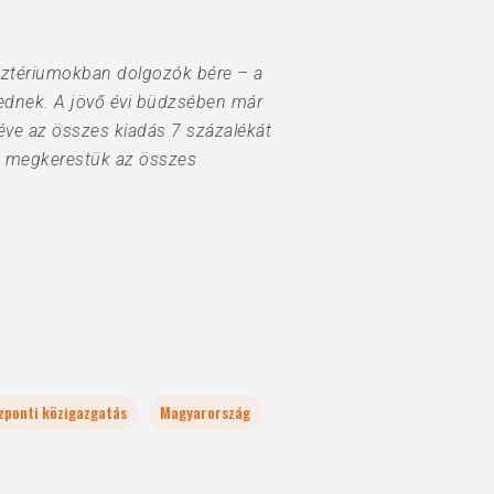
sztériumokban dolgozók bére – a
lkednek. A jövő évi büdzsében már
 éve az összes kiadás 7 százalékát
an megkerestük az összes
zponti közigazgatás
Magyarország