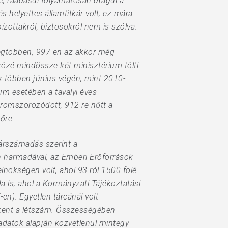
, ráadásul folyamatosan drágul a
 helyettes államtitkár volt, ez mára
ízottakról, biztosokról nem is szólva.
legtöbben, 997-en az akkor még
özé mindössze két minisztérium tölti
ak többen június végén, mint 2010-
m esetében a tavalyi éves
romszorozódott, 912-re nőtt a
őre.
zárszámadás szerint a
 harmadával, az Emberi Erőforrások
nökségen volt, ahol 93-ról 1500 fölé
 is, ahol a Kormányzati Tájékoztatási
n). Egyetlen tárcánál volt
kkent a létszám. Összességében
datok alapján közvetlenül mintegy