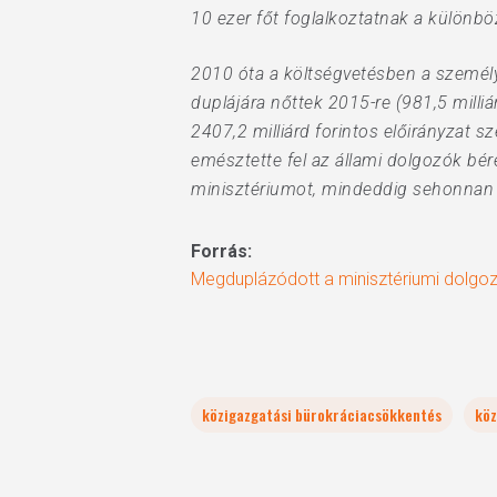
10 ezer főt foglalkoztatnak a különbö
2010 óta a költségvetésben a személ
duplájára nőttek 2015-re (981,5 milli
2407,2 milliárd forintos előirányzat s
emésztette fel az állami dolgozók bé
minisztériumot, mindeddig sehonnan 
Forrás:
Megduplázódott a minisztériumi dolg
közigazgatási bürokráciacsökkentés
köz