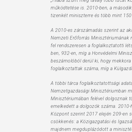
„Hiába szűnt meg tavaly több tucat 
működtetése is. 2010-ben, a második O
tizenkét miniszterre és több mint 150 
Hit enter to search or ESC to close
A 2010-es zárszámadás szerint az akk
Nemzeti Erőforrás Minisztériumának n
fel rendszeresen a foglalkoztatotti l
ben, 932-en, míg a Honvédelmi Minisz
beszámolóból derül ki, hogy mekkora
foglalkoztattak száma, míg a Külgazd
A többi tárca foglalkoztatottsági ada
Nemzetgazdasági Minisztériumban meg
Minisztériumában felével dolgoznak t
emelkedett a dolgozók száma. 2010-he
Központ szerint 2017 elején 209-en s
csökkenés: a Közigazgatási és Igazsá
majdnem megduplázódott a minisztéri