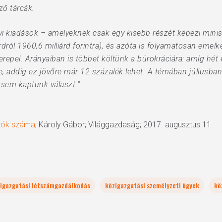
ző tárcák.
yi kiadások – amelyeknek csak egy kisebb részét képezi mini
árdról 1960,6 milliárd forintra), és azóta is folyamatosan eme
zerepel. Arányaiban is többet költünk a bürokráciára: amíg hét
re, addig ez jövőre már 12 százalék lehet. A témában júliusb
sem kaptunk választ.”
ozók száma
; Károly Gábor; Világgazdaság; 2017. augusztus 11.
igazgatási létszámgazdálkodás
közigazgatási személyzeti ügyek
kö