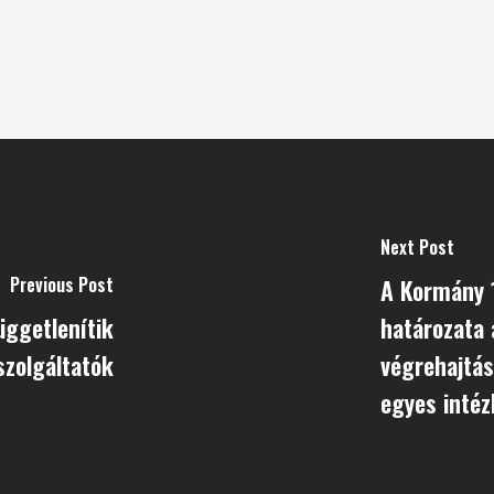
Next Post
Previous Post
A Kormány 
üggetlenítik
határozata a
szolgáltatók
végrehajtás
egyes intéz