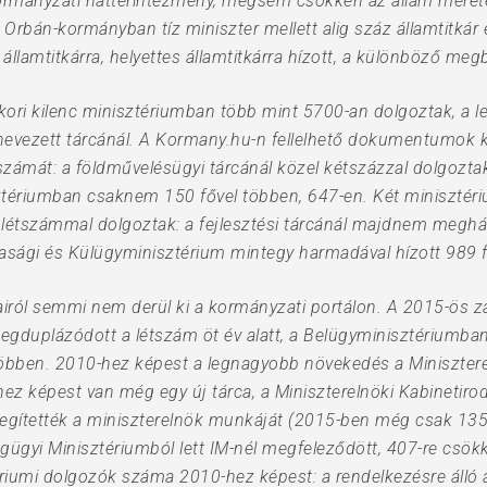
kormányzati háttérintézmény, mégsem csökken az állam mérete
rbán-kormányban tíz miniszter mellett alig száz államtitkár és
államtitkárra, helyettes államtitkárra hízott, a különböző megb
ori kilenc minisztériumban több mint 5700-an dolgoztak, a 
evezett tárcánál. A Kormany.hu-n fellelhető dokumentumok k
étszámát: a földművelésügyi tárcánál közel kétszázzal dolgozt
tériumban csaknem 150 fővel többen, 647-en. Két minisztériu
 létszámmal dolgoztak: a fejlesztési tárcánál majdnem meghá
asági és Külügyminisztérium mintegy harmadával hízott 989 f
tairól semmi nem derül ki a kormányzati portálon. A 2015-ös 
duplázódott a létszám öt év alatt, a Belügyminisztériumban
öbben. 2010-hez képest a legnagyobb növekedés a Miniszterel
z képest van még egy új tárca, a Miniszterelnöki Kabinetiroda
egítették a miniszterelnök munkáját (2015-ben még csak 135-e
gügyi Minisztériumból lett IM-nél megfeleződött, 407-re csö
umi dolgozók száma 2010-hez képest: a rendelkezésre álló a