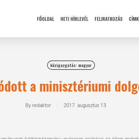
FŐOLDAL
HETI HÍRLEVÉL
FELIRATKOZÁS
CÍMK
közigazgatás: magyar
dott a minisztériumi dol
By
redaktor
2017. augusztus 13.