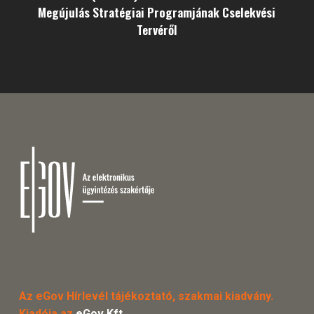
Megújulás Stratégiai Programjának Cselekvési
Tervéről
Az eGov Hírlevél tájékoztató, szakmai kiadvány.
Kiadója az
eGov Kft.