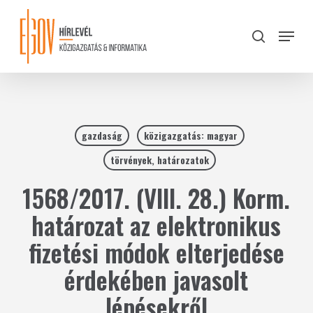
Skip
to
Menu
search
main
Close
content
Menu
gazdaság
közigazgatás: magyar
törvények, határozatok
1568/2017. (VIII. 28.) Korm.
határozat az elektronikus
fizetési módok elterjedése
érdekében javasolt
lépésekről