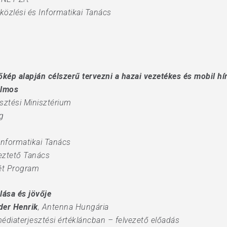
rközlési és Informatikai Tanács
őkép alapján célszerű tervezni a hazai vezetékes és mobil hí
ilmos
esztési Minisztérium
g
 Informatikai Tanács
yeztető Tanács
ólét Program
lása és jövője
der Henrik
, Antenna Hungária
médiaterjesztési értékláncban – felvezető előadás