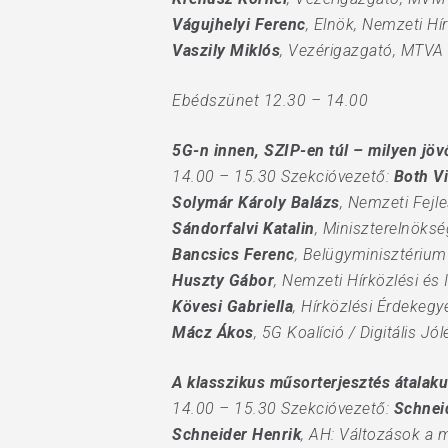
Vágujhelyi Ferenc
, Elnök, Nemzeti Hí
Vaszily Miklós
, Vezérigazgató, MTVA
Ebédszünet 12.30 – 14.00
5G-n innen, SZIP-en túl – milyen jöv
14.00 – 15.30 Szekcióvezető:
Both V
Solymár Károly Balázs
, Nemzeti Fejl
Sándorfalvi Katalin
, Miniszterelnöksé
Bancsics Ferenc
, Belügyminisztérium
Huszty Gábor
, Nemzeti Hírközlési és
Kövesi Gabriella
, Hírközlési Érdekeg
Mácz Ákos
, 5G Koalíció / Digitális J
A klasszikus műsorterjesztés átalaku
14.00 – 15.30 Szekcióvezető:
Schnei
Schneider Henrik
, AH: Változások a 