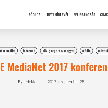
FŐOLDAL
HETI HÍRLEVÉL
FELIRATKOZÁS
CÍMK
nformatika
Internet
közigazgatás: magyar
média
művelő
E MediaNet 2017 konferen
By
redaktor
2017. szeptember 25.