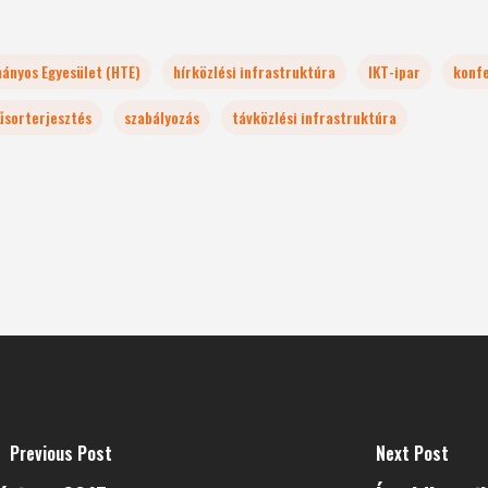
mányos Egyesület (HTE)
hírközlési infrastruktúra
IKT-ipar
konf
sorterjesztés
szabályozás
távközlési infrastruktúra
Previous Post
Next Post