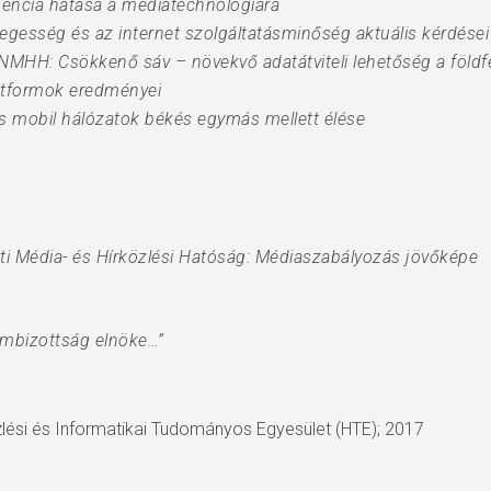
encia hatása a médiatechnológiára
gesség és az internet szolgáltatásminőség aktuális kérdései
 NMHH: Csökkenő sáv – növekvő adatátviteli lehetőség a földfe
latformok eredményei
és mobil hálózatok békés egymás mellett élése
ti Média- és Hírközlési Hatóság: Médiaszabályozás jövőképe
ambizottság elnöke…”
özlési és Informatikai Tudományos Egyesület (HTE); 2017