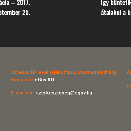
ácia – 2017.
Így bünteti
ptember 25.
átalakul a 
Az eGov Hírlevél tájékoztató, szakmai kiadvány.
A
Kiadója az
eGov Kft.
L
E-mail cím:
szerkesztoseg@egov.hu