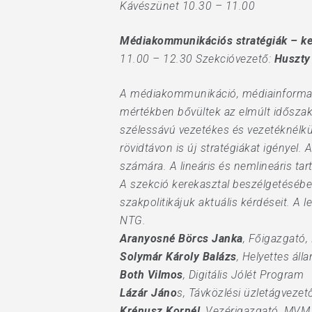
Kávészünet 10.30 – 11.00
Médiakommunikációs stratégiák – ke
11.00 – 12.30 Szekcióvezető:
Huszty
A médiakommunikáció, médiainformati
mértékben bővültek az elmúlt időszak
szélessávú vezetékes és vezetéknélkü
rövidtávon is új stratégiákat igényel.
számára. A lineáris és nemlineáris ta
A szekció kerekasztal beszélgetéséb
szakpolitikájuk aktuális kérdéseit. A
NTG.
Aranyosné Börcs Janka
, Főigazgató,
Solymár Károly Balázs
, Helyettes áll
Both Vilmos
, Digitális Jólét Program
Lázár Jáno
s, Távközlési üzletágvezet
Krénusz Kornél
, Vezérigazgató, MVM