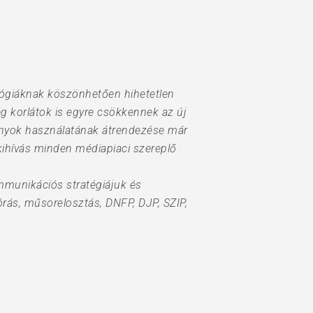
lógiáknak köszönhetően hihetetlen
g korlátok is egyre csökkennek az új
mányok használatának átrendezése már
 kihívás minden médiapiaci szereplő
mmunikációs stratégiájuk és
órás, műsorelosztás, DNFP, DJP, SZIP,