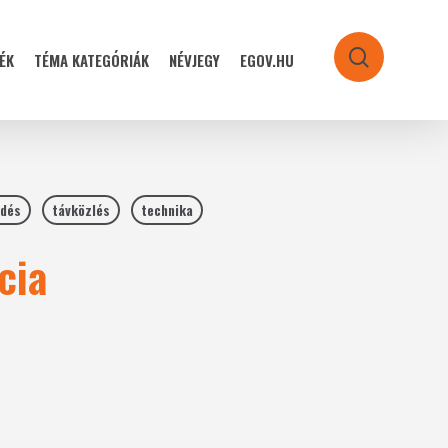
ÉK
TÉMA KATEGÓRIÁK
NÉVJEGY
EGOV.HU
search
dés
távközlés
technika
cia