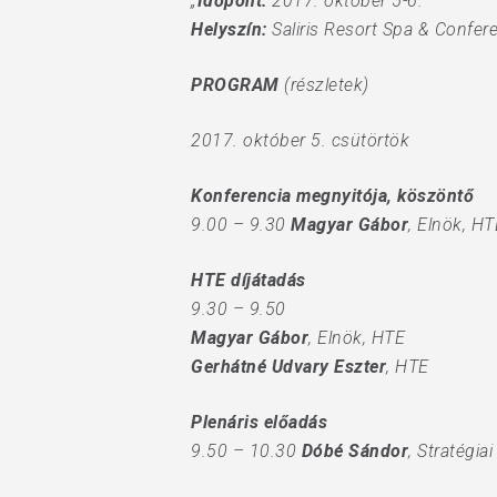
„
Időpont:
2017. október 5-6.
Helyszín:
Saliris Resort Spa & Confer
PROGRAM
(részletek)
2017. október 5. csütörtök
Konferencia megnyitója, köszöntő
9.00 – 9.30
Magyar Gábor
, Elnök, HT
HTE díjátadás
Hit enter to search or ESC to close
9.30 – 9.50
Magyar Gábor
, Elnök, HTE
Gerhátné Udvary Eszter
, HTE
Plenáris előadás
9.50 – 10.30
Dóbé Sándor
, Stratégi