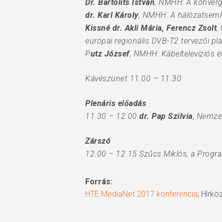
Dr. Bartolits István
, NMHH: A konverg
dr. Karl Károly
, NMHH: A hálózatsemle
Kissné dr. Akli Mária, Ferencz Zsolt
,
európai regionális DVB-T2 tervezői p
P
utz József
, NMHH: Kábeltelevíziós 
Kávészünet 11.00 – 11.30
Plenáris előadás
11.30 – 12.00
dr. Pap Szilvia
, Nemze
Zárszó
12.00 – 12.15 Szűcs Miklós, a Progr
Forrás:
HTE MediaNet 2017 konferencia
; Hírk