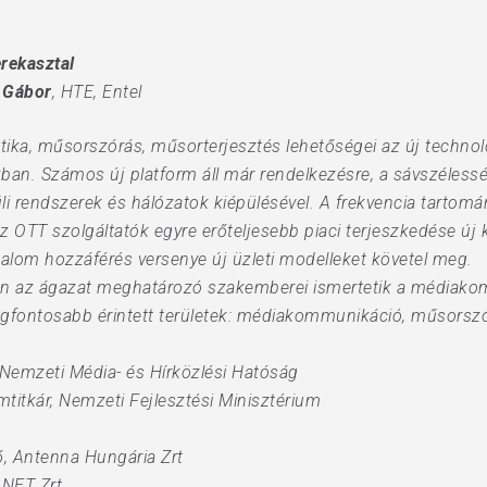
rekasztal
 Gábor
, HTE, Entel
ka, műsorszórás, műsorterjesztés lehetőségei az új techno
ban. Számos új platform áll már rendelkezésre, a sávszélessé
li rendszerek és hálózatok kiépülésével. A frekvencia tarto
 Az OTT szolgáltatók egyre erőteljesebb piaci terjeszkedése új
rtalom hozzáférés versenye új üzleti modelleket követel meg.
en az ágazat meghatározó szakemberei ismertetik a médiako
 legfontosabb érintett területek: médiakommunikáció, műsorsz
 Nemzeti Média- és Hírközlési Hatóság
amtitkár, Nemzeti Fejlesztési Minisztérium
ő, Antenna Hungária Zrt
 NET Zrt