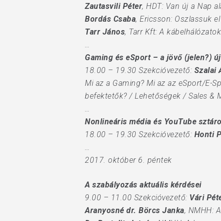
Zautasvili Péter
, HDT: Van új a Nap a
Bordás Csaba
, Ericsson: Oszlassuk e
Tarr János
, Tarr Kft: A kábelhálózatok
…
Gaming és eSport – a jövő (jelen?) ú
18.00 – 19.30 Szekcióvezető:
Szalai
Mi az a Gaming? Mi az az eSport/E-Spo
befektetők? / Lehetőségek / Sales & 
…
Nonlineáris média és YouTube sztár
18.00 – 19.30 Szekcióvezető:
Honti P
…
2017. október 6. péntek
A szabályozás aktuális kérdései
9.00 – 11.00 Szekcióvezető:
Vári Pét
Aranyosné dr. Börcs Janka
, NMHH: A 