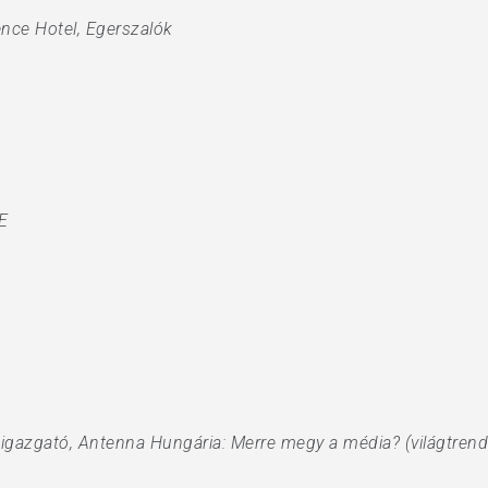
ence Hotel, Egerszalók
E
ai igazgató, Antenna Hungária: Merre megy a média? (világtrend