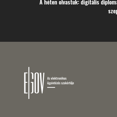
A héten olvastuk: digitális diplom
sze