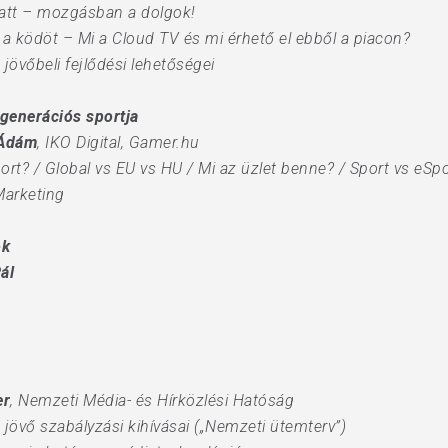
latt – mozgásban a dolgok!
l a ködöt – Mi a Cloud TV és mi érhető el ebből a piacon?
 jövőbeli fejlődési lehetőségei
jgenerációs sportja
 Ádám
, IKO Digital, Gamer.hu
rt? / Global vs EU vs HU / Mi az üzlet benne? / Sport vs eSpo
Marketing
ok
ál
er
, Nemzeti Média- és Hírközlési Hatóság
jövő szabályzási kihívásai („Nemzeti ütemterv”)