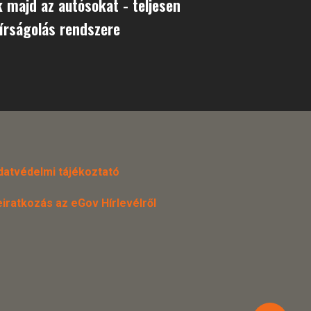
k majd az autósokat - teljesen
bírságolás rendszere
datvédelmi tájékoztató
eiratkozás az eGov Hírlevélről