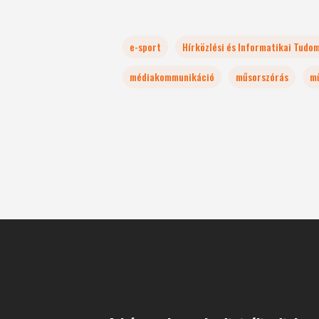
e-sport
Hírközlési és Informatikai Tudo
médiakommunikáció
műsorszórás
mű