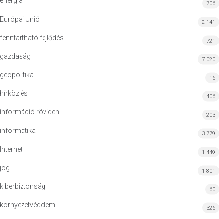
energia
706
Európai Unió
2 141
fenntartható fejlődés
721
gazdaság
7 020
geopolitika
16
hírközlés
406
információ röviden
203
informatika
3 779
Internet
1 449
jog
1 801
kiberbiztonság
60
környezetvédelem
326