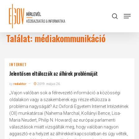
Skip
to
Menu
search
main
Close
content
Menu
Találat: médiakommunikáció
INTERNET
Jelentősen eltúlozzák az álhírek problémáját
by
redaktor
2019. május 26.
„Vajon valóban sok a félrevezető információ a közösségi
oldalakon vagy a szakemberek egy része eltúlozza a
probléma nagyságát? Az Oxfordi Egyetem Internet Intézetének
(OII) munkatársai (Nahema Marchal, Kollányi Bence, Lisa-
Maria Neudert, Philip N. Howard) az európai parlamenti
választások miatt vizsgálták meg, hogy valóban nagyon
aggasztó-e a helyzet az álhírekkel kapcsolatban és úgy vélték,