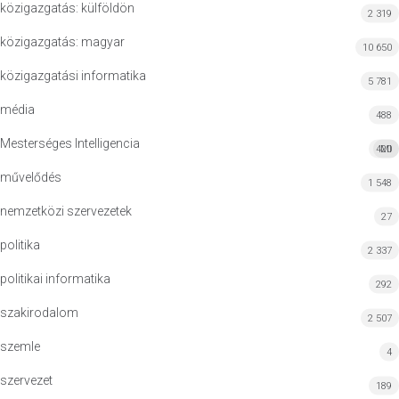
közigazgatás: külföldön
2 319
közigazgatás: magyar
10 650
közigazgatási informatika
5 781
média
488
Mesterséges Intelligencia
420
MI
művelődés
1 548
nemzetközi szervezetek
27
politika
2 337
politikai informatika
292
szakirodalom
2 507
szemle
4
szervezet
189