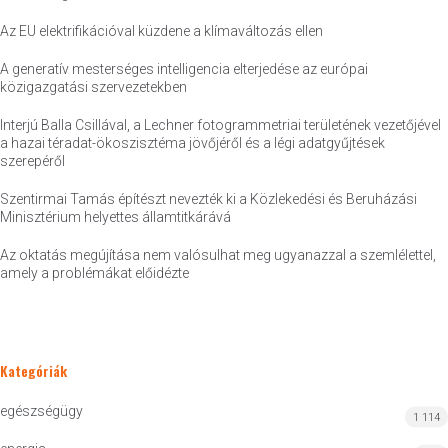
Az EU elektrifikációval küzdene a klímaváltozás ellen
A generatív mesterséges intelligencia elterjedése az európai
közigazgatási szervezetekben
Interjú Balla Csillával, a Lechner fotogrammetriai területének vezetőjével
a hazai téradat-ökoszisztéma jövőjéről és a légi adatgyűjtések
szerepéről
Szentirmai Tamás építészt nevezték ki a Közlekedési és Beruházási
Minisztérium helyettes államtitkárává
Az oktatás megújítása nem valósulhat meg ugyanazzal a szemlélettel,
amely a problémákat előidézte
Kategóriák
egészségügy
1 114