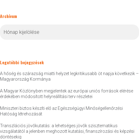
Archívum
Archívum
Legutóbbi bejegyzések
A hőség és szárazság miatti helyzet legkritikusabb öt napja következik –
Magyarország Kormánya
A Magyar Közlönyben megjelentek az európai uniós források elérése
érdekében módosított helyreállítási terv részletei
Miniszteri biztos készíti elő az Egészségügyi Minőségellenőrzési
Hatóság létrehozását
Transzlációs jövőkutatás: a lehetséges jövők szisztematikus
vizsgálatától a jelenben meghozott kutatási, finanszírozási és képzési
döntésekig