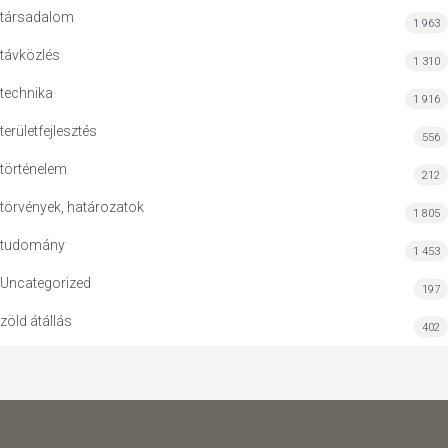
társadalom
1 963
távközlés
1 310
technika
1 916
területfejlesztés
556
történelem
212
törvények, határozatok
1 805
tudomány
1 453
Uncategorized
197
zöld átállás
402