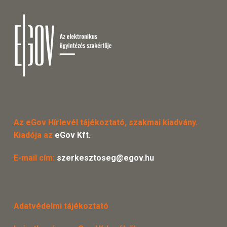
Az eGov Hírlevél tájékoztató, szakmai kiadvány.
Kiadója az
eGov Kft.
E-mail cím:
szerkesztoseg@egov.hu
Adatvédelmi tájékoztató