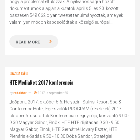
hogy a problémát eltúlozzák. A nyilvánosságra hozott
dokumentumok alapján a kutatók április 5. és 20. között
összesen 548 062 olyan tweetet tanulmányoztak, amelyek
valamilyen módon kapcsolódtak a közelgő európai...
READ MORE
GAZDASÁG
HTE MediaNet 2017 konferencia
by
redaktor
2017. szeptember 25.
„Időpont: 2017. október 5-6. Helyszín: Saliris Resort Spa &
Conference Hotel, Egerszalók PROGRAM (részletek) 2017.
október 5. csütörtök Konferencia megnyitója, köszöntő 9.00 -
9.30 Magyar Gábor, Elnök, HTE HTE díjátadás 9.30 - 9.50
Magyar Gábor, Elnök, HTE Gerhátné Udvary Eszter, HTE
Plenáris előadás 9.50 - 10.30 Dóbé Sándor, Stratégiai