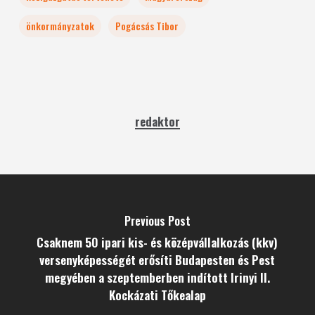
önkormányzatok
Pogácsás Tibor
redaktor
Previous Post
Csaknem 50 ipari kis- és középvállalkozás (kkv)
versenyképességét erősíti Budapesten és Pest
megyében a szeptemberben indított Irinyi II.
Kockázati Tőkealap