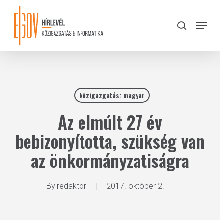
Skip
to
Menu
search
main
Close
content
Menu
közigazgatás: magyar
Az elmúlt 27 év
bebizonyította, szükség van
az önkormányzatiságra
By
redaktor
2017. október 2.