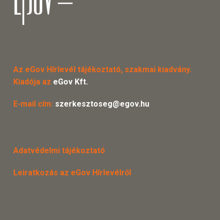
Az eGov Hírlevél tájékoztató, szakmai kiadvány.
Kiadója az
eGov Kft.
E-mail cím:
szerkesztoseg@egov.hu
Adatvédelmi tájékoztató
Leiratkozás az eGov Hírlevélről