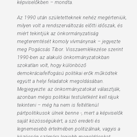
képviselőkben – mondta.
Az 1990 után születetteknek nehéz megérteniük,
milyen volt a rendszerváltozás előtti időszak, és
miért tekintjük az önkormányzatiság
megteremtését komoly vívmánynak – jegyezte
meg Pogácsás Tibor. Visszaemlékezése szerint
1990-ben az alakuló önkormányzatokban
szokatlan volt, hogy különböző
demokráciafelfogású politikai erők működtek
együtt a helyi feladatok megoldásában.
Megjegyezte: az önkormányzatokat választják,
azonban mégis politikai testületként kell rájuk
tekinteni – még ha nem is feltétlenül
pártpolitikusok ülnek benne -, mert a képviselők
saját közösségükért, a szó eredeti és
legnemesebb értelmében politizálnak, vagyis a
közösség számára legjobb megoldásokat