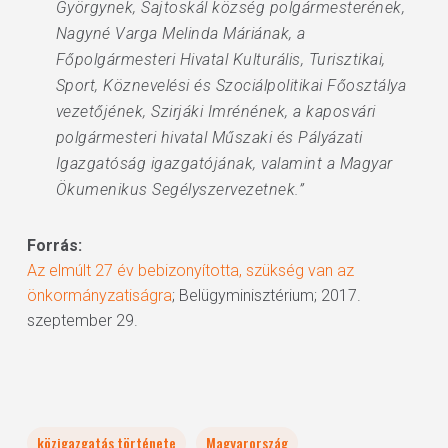
Györgynek, Sajtoskál község polgármesterének,
Nagyné Varga Melinda Máriának, a
Főpolgármesteri Hivatal Kulturális, Turisztikai,
Sport, Köznevelési és Szociálpolitikai Főosztálya
vezetőjének, Szirjáki Imrénének, a kaposvári
polgármesteri hivatal Műszaki és Pályázati
Igazgatóság igazgatójának, valamint a Magyar
Ökumenikus Segélyszervezetnek.”
Forrás:
Az elmúlt 27 év bebizonyította, szükség van az
önkormányzatiságra
; Belügyminisztérium; 2017.
szeptember 29.
közigazgatás története
Magyarország