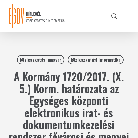
Skip
to
Menu
search
main
Close
content
Menu
közigazgatás: magyar
közigazgatási informatika
A Kormány 1720/2017. (X.
5.) Korm. határozata az
Egységes központi
elektronikus irat- és
dokumentumkezelési
rendszer fővárosi és megyei