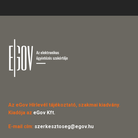
Az eGov Hírlevél tájékoztató, szakmai kiadvány.
Kiadója az
eGov Kft.
E-mail cím:
szerkesztoseg@egov.hu