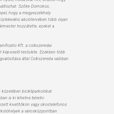
gváltozhat. Szőke Domokos,
epel, hogy a megyeszékhely
 közlekedési akciótervében több olyan
gármester hozzátette, ezeket a
nificatio Kft. a csíkszeredai
képviselő-testülete. Ezekben több
valósítása által Csíkszereda valóban
közelében bicikliparkolókat
an is ki lehetne bérelni
yezett kivetítőkön vagy okostelefonos
arkolóhelyek a városközpontban