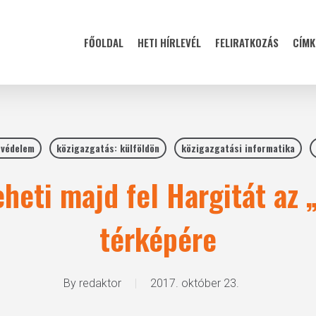
FŐOLDAL
HETI HÍRLEVÉL
FELIRATKOZÁS
CÍMK
tvédelem
közigazgatás: külföldön
közigazgatási informatika
eheti majd fel Hargitát az
térképére
By
redaktor
2017. október 23.