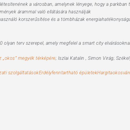
létesítenének a városban, amelynek lényege, hogy a parkban te
ntézmények árammal való ellátására használják
 használó korszerűsítése és a tömbházak energiahatékonyságán
 olyan terv szerepel, amely megfelel a smart city elvárásokna
az „okos” megyék térképére
; Iszlai Katalin , Simon Virág; Szék
zati szolgáltatások
Erdély
fenntartható épületek
Hargita
okosvár