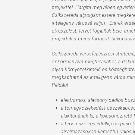
projekttel. Hargita megyében egyetle
Csíkszereda alpolgármestere megkere
intelligens várossá váljon. Ennek érd
elképzelést, tervet foglaltak bele, am
projekteket uniós források bevonásáv
Csíkszereda városfejlesztési stratégiáj
önkormányzat megbízásából, a dokume
olyan környezetkímélő és költséghaté
megkaphatná az intelligens város min
Például
elektromos, alacsony padlós bus
a tömegközlekedést összekapcsoln
alakítanának ki, a kölcsönözhető
a terv része egy intelligens parko
alkalmazásokon keresztül, valós 