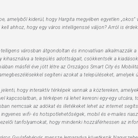
épe, amelyből kiderül, hogy Hargita megyében egyetlen „okos” v
 kell ahhoz, hogy egy város intelligenssé váljon? Arról is érde
intelligens városban átgondoltan és innovatívan alkalmazzák 
kihasználva a település adottságait, csökkentsék a kiadásoka
iában másfél éve jött létre az Országos Smart City és Mobilit
amegbeszélésekkel segíteni azokat a településeket, amelyek ú
t jelenti, hogy interaktív térképek vannak a köztereken, amely
el kapcsolatban, a térképen rá lehet keresni egy-egy utcára, 
ban nemcsak az adókat és illetékeket lehet az internet segít
 ingyenes wifi- és hotspotlehetőségek, mobil és e-mailes riasz
ezelői tanfolyamokat, hogy mindenki hozzáférhessen az info
város Gyulafehérvár, messze lemaradva következik Nagyszeben