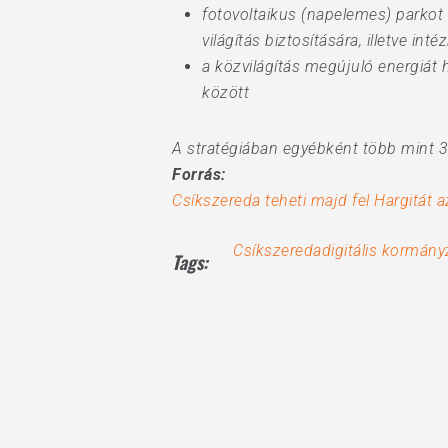
fotovoltaikus (napelemes) parkot 
világítás biztosítására, illetve i
a közvilágítás megújuló energiát
között
A stratégiában egyébként több mint 30
Forrás:
Csíkszereda teheti majd fel Hargitát 
Csíkszereda
digitális kormány
Tags: