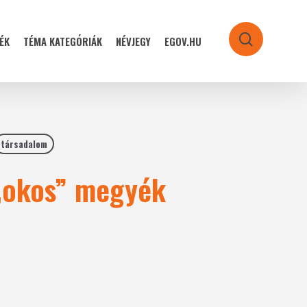
ÉK
TÉMA KATEGÓRIÁK
NÉVJEGY
EGOV.HU
search
társadalom
 „okos” megyék