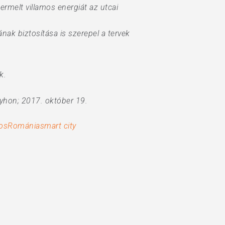
rmelt villamos energiát az utcai
ak biztosítása is szerepel a tervek
k.
elyhon; 2017. október 19.
os
Románia
smart city