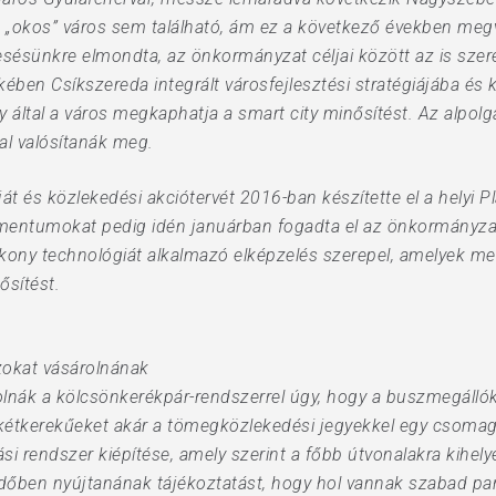
n „okos” város sem található, ám ez a következő években me
sésünkre elmondta, az önkormányzat céljai között az is szer
ekében Csíkszereda integrált városfejlesztési stratégiájába és
ely által a város megkaphatja a smart city minősítést. Az alpol
al valósítanák meg.
át és közlekedési akciótervét 2016-ban készítette el a helyi Pla
ntumokat pedig idén januárban fogadta el az önkormányzat 
kony technológiát alkalmazó elképzelés szerepel, amelyek meg
ősítést.
zokat vásárolnának
ák a kölcsönkerékpár-rendszerrel úgy, hogy a buszmegállók 
 kétkerekűeket akár a tömegközlekedési jegyekkel egy csomagb
lási rendszer kiépítése, amely szerint a főbb útvonalakra kihel
időben nyújtanának tájékoztatást, hogy hol vannak szabad p