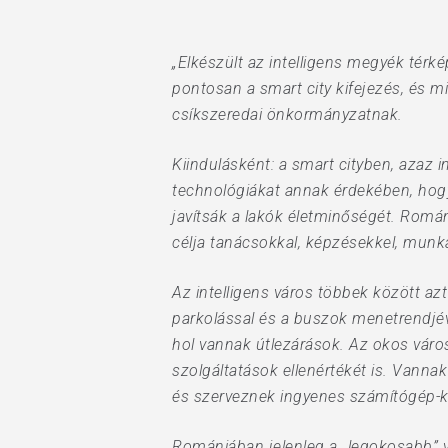
Hit enter to search or ESC to close
„Elkészült az intelligens megyék térk
pontosan a smart city kifejezés, és mi
csíkszeredai önkormányzatnak.
Kiindulásként: a smart cityben, azaz 
technológiákat annak érdekében, hogy 
javítsák a lakók életminőségét. Román
célja tanácsokkal, képzésekkel, munk
Az intelligens város többek között az
parkolással és a buszok menetrendjév
hol vannak útlezárások. Az okos város
szolgáltatások ellenértékét is. Vannak
és szerveznek ingyenes számítógép-k
Romániában jelenleg a „legokosabb” 