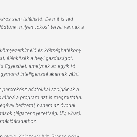
áros sem található. De mit is fed
klődtünk, milyen „okos” tervei vannak a
a környezetkímélő és költséghatékony
t, élénkítsék a helyi gazdaságot,
ás Egyesület, amelynek az egyik fő
gymond intelligenssé akarnak válni.
ek percrekész adatokkal szolgálnak a
továbbá a program azt is megmutatja,
ségével befizetni, hanem az óvodai
tások (légszennyezettség, UV, vihar),
rmációáradathoz.
 nyolc, Kolozsvár hét, Brassó négy