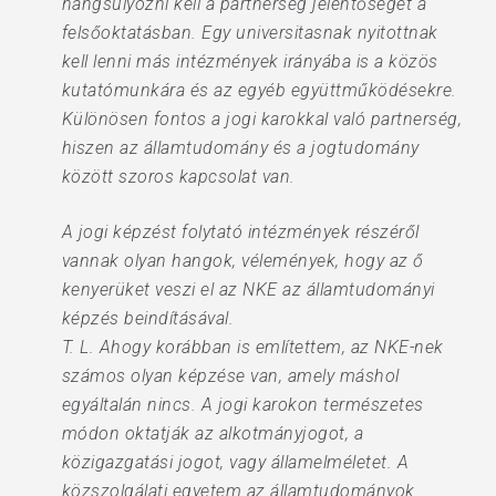
hangsúlyozni kell a partnerség jelentőségét a
felsőoktatásban. Egy universitasnak nyitottnak
kell lenni más intézmények irányába is a közös
kutatómunkára és az egyéb együttműködésekre.
Különösen fontos a jogi karokkal való partnerség,
hiszen az államtudomány és a jogtudomány
között szoros kapcsolat van.
A jogi képzést folytató intézmények részéről
vannak olyan hangok, vélemények, hogy az ő
kenyerüket veszi el az NKE az államtudományi
képzés beindításával.
T. L. Ahogy korábban is említettem, az NKE-nek
számos olyan képzése van, amely máshol
egyáltalán nincs. A jogi karokon természetes
módon oktatják az alkotmányjogot, a
közigazgatási jogot, vagy államelméletet. A
közszolgálati egyetem az államtudományok