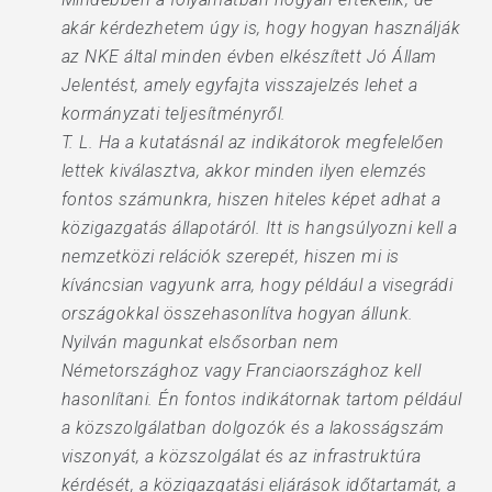
akár kérdezhetem úgy is, hogy hogyan használják
az NKE által minden évben elkészített Jó Állam
Jelentést, amely egyfajta visszajelzés lehet a
kormányzati teljesítményről.
T. L. Ha a kutatásnál az indikátorok megfelelően
lettek kiválasztva, akkor minden ilyen elemzés
fontos számunkra, hiszen hiteles képet adhat a
közigazgatás állapotáról. Itt is hangsúlyozni kell a
nemzetközi relációk szerepét, hiszen mi is
kíváncsian vagyunk arra, hogy például a visegrádi
országokkal összehasonlítva hogyan állunk.
Nyilván magunkat elsősorban nem
Németországhoz vagy Franciaországhoz kell
hasonlítani. Én fontos indikátornak tartom például
a közszolgálatban dolgozók és a lakosságszám
viszonyát, a közszolgálat és az infrastruktúra
kérdését, a közigazgatási eljárások időtartamát, a