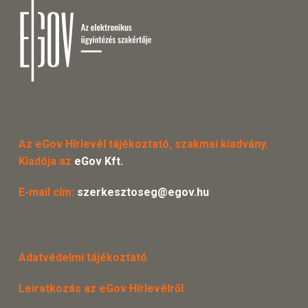
Az eGov Hírlevél tájékoztató, szakmai kiadvány.
Kiadója az
eGov Kft.
E-mail cím:
szerkesztoseg@egov.hu
Adatvédelmi tájékoztató
Leiratkozás az eGov Hírlevélről