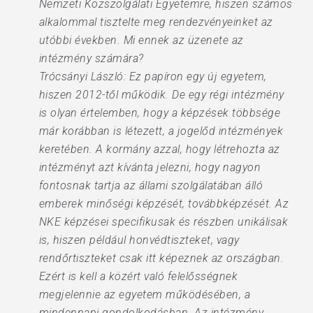
Nemzeti Közszolgálati Egyetemre, hiszen számos
alkalommal tisztelte meg rendezvényeinket az
utóbbi években. Mi ennek az üzenete az
intézmény számára?
Trócsányi László: Ez papíron egy új egyetem,
hiszen 2012-től működik. De egy régi intézmény
is olyan értelemben, hogy a képzések többsége
már korábban is létezett, a jogelőd intézmények
keretében. A kormány azzal, hogy létrehozta az
intézményt azt kívánta jelezni, hogy nagyon
fontosnak tartja az állami szolgálatában álló
emberek minőségi képzését, továbbképzését. Az
NKE képzései specifikusak és részben unikálisak
is, hiszen például honvédtiszteket, vagy
rendőrtiszteket csak itt képeznek az országban.
Ezért is kell a közért való felelősségnek
megjelennie az egyetem működésében, a
mindennapi gondolkodásban. Az intézmény