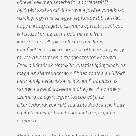
körével kell megismerkedni a történetétől,
fejlődési szakaszaitól kezdve a jövőre vonatkozó
víziókig. Ugyanis az egyik legfontosabb feladat,
hogy a közigazgatás számára egyfajta jövőképet
is felvázoljon az államtudomány. Olyan
kérdésekre kell válaszolni például, hogy
megfelelő-e az állami alkalmazottak száma, vagy
milyen az állami és a magánszektor viszonya.
Ezek a kérdések elmélyült kutatást igényelnek, ez
maga az államtudomány. Ehhez fontos a külföldi
partnerség kialakítása is, hiszen Európában is
vannak hasonló szellemi műhelyek. A kormány
számára az egyik legfontosabb célja az
államtudományok való foglalatoskodásnak, hogy
egyfajta iránymutatást adjon a közigazgatás
számára.
Mindebben a folyamatban hogyan értékelik, de