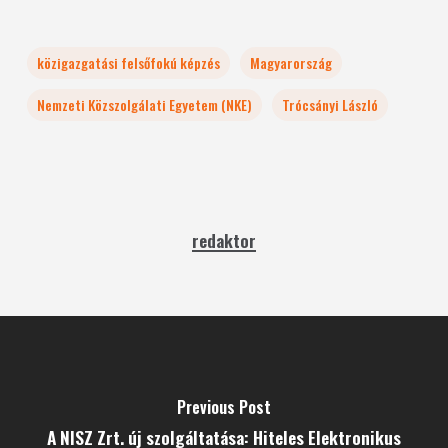
közigazgatási felsőfokú képzés
Magyarország
Nemzeti Közszolgálati Egyetem (NKE)
Trócsányi László
redaktor
Previous Post
A NISZ Zrt. új szolgáltatása: Hiteles Elektronikus