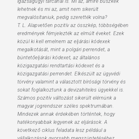
igazságügyi tárcánál is. Mi az, amire büszkék
lehetnek és mi az, amit nem sikerült
megvalósítaniuk, pedig szerették volna?
T. L. Alapvetően pozitív az összkép, többségében
eredmények fémjelezték az elmúlt éveket. Ezek
közül ki kell emelnem az eljárási kódexek
megalkotását, mint a polgári perrendet, a
büntetőeljárási kódexet, az általános
közigazgatási rendtartási kódexet és a
közigazgatási perrendet. Elkészült az ügyvédi
törvény valamint a választott bírósági törvény és
sokat foglalkoztunk a devizahiteles ügyekkel is.
Számos pozitív változást sikerült elérnünk a
magyar jogrendszer széles spektrumában.
Mindezek annak érdekében történtek, hogy
hatékonyabbak legyenek az eljárások. A
következő ciklus feladata lesz például a
vállalkozások gyorsabb megszüntetéséhez