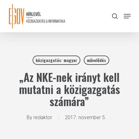
Skip
to
Menu
search
main
Close
content
Menu
közigazgatás: magyar
művelődés
„Az NKE-nek irányt kell
mutatni a közigazgatás
számára”
By
redaktor
2017. november 5.