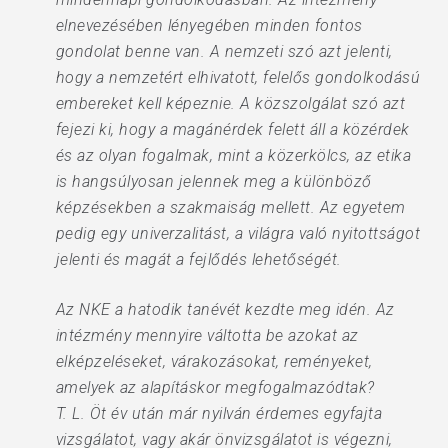
elnevezésében lényegében minden fontos
gondolat benne van. A nemzeti szó azt jelenti,
hogy a nemzetért elhivatott, felelős gondolkodású
embereket kell képeznie. A közszolgálat szó azt
fejezi ki, hogy a magánérdek felett áll a közérdek
és az olyan fogalmak, mint a közerkölcs, az etika
is hangsúlyosan jelennek meg a különböző
képzésekben a szakmaiság mellett. Az egyetem
pedig egy univerzalitást, a világra való nyitottságot
jelenti és magát a fejlődés lehetőségét.
Az NKE a hatodik tanévét kezdte meg idén. Az
intézmény mennyire váltotta be azokat az
elképzeléseket, várakozásokat, reményeket,
amelyek az alapításkor megfogalmazódtak?
T. L. Öt év után már nyilván érdemes egyfajta
vizsgálatot, vagy akár önvizsgálatot is végezni,