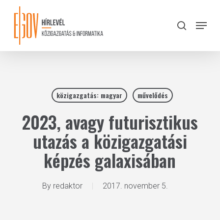
Skip
to
Menu
search
main
Close
content
Menu
közigazgatás: magyar
művelődés
2023, avagy futurisztikus
utazás a közigazgatási
képzés galaxisában
By
redaktor
2017. november 5.