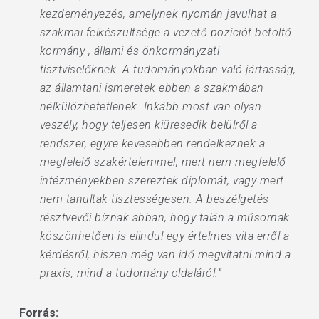
kezdeményezés, amelynek nyomán javulhat a
szakmai felkészültsége a vezető pozíciót betöltő
kormány-, állami és önkormányzati
tisztviselőknek. A tudományokban való jártasság,
az államtani ismeretek ebben a szakmában
nélkülözhetetlenek. Inkább most van olyan
veszély, hogy teljesen kiüresedik belülről a
rendszer, egyre kevesebben rendelkeznek a
megfelelő szakértelemmel, mert nem megfelelő
intézményekben szereztek diplomát, vagy mert
nem tanultak tisztességesen. A beszélgetés
résztvevői bíznak abban, hogy talán a műsornak
köszönhetően is elindul egy értelmes vita erről a
kérdésről, hiszen még van idő megvitatni mind a
praxis, mind a tudomány oldaláról.”
Forrás: