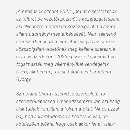
„A híradások szerint 2023. január elsejétől csak
az tölthet be vezetői pozíciót a közigazgatásban,
aki elvégezte a Nemzeti Közszolgálati Egyetem
államtudományi mesterképzését. Nem felmenő
rendszerben léptetnék életbe, vagyis az összes
közszolgálati vezetőnek meg kellene szereznie
ezt a végzettséget 2023-ig. Ezzel kapcsolatban
fogalmazták meg véleményüket vendégeink,
Gyergyák Ferenc, Józsa Fábián és Szmetana
György.
Szmetana György szerint jó szemléletű, jó
szervezőképességű menedzserekre van szükség,
akik tudják irányítani a folyamatokat. Nincs azzal
baj, hogy államtudományi képzés is van, de
kötelezően előírni, hogy csak akkor lehet valaki