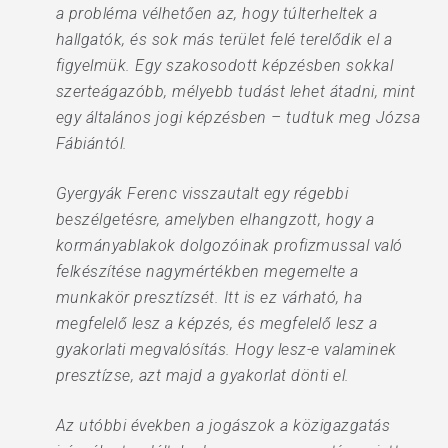
a probléma vélhetően az, hogy túlterheltek a
hallgatók, és sok más terület felé terelődik el a
figyelmük. Egy szakosodott képzésben sokkal
szerteágazóbb, mélyebb tudást lehet átadni, mint
egy általános jogi képzésben – tudtuk meg Józsa
Fábiántól.
Gyergyák Ferenc visszautalt egy régebbi
beszélgetésre, amelyben elhangzott, hogy a
kormányablakok dolgozóinak profizmussal való
felkészítése nagymértékben megemelte a
munkakör presztízsét. Itt is ez várható, ha
megfelelő lesz a képzés, és megfelelő lesz a
gyakorlati megvalósítás. Hogy lesz-e valaminek
presztízse, azt majd a gyakorlat dönti el.
Az utóbbi években a jogászok a közigazgatás