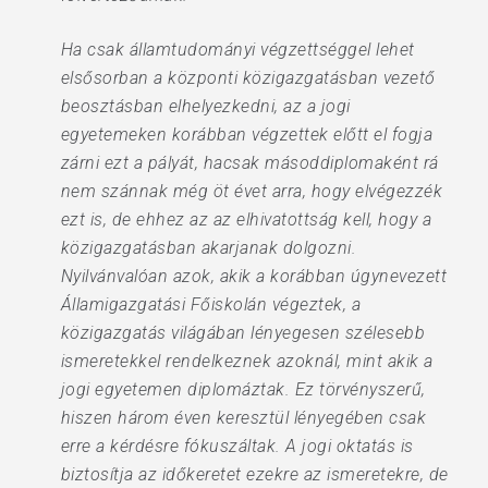
Ha csak államtudományi végzettséggel lehet
elsősorban a központi közigazgatásban vezető
beosztásban elhelyezkedni, az a jogi
egyetemeken korábban végzettek előtt el fogja
zárni ezt a pályát, hacsak másoddiplomaként rá
nem szánnak még öt évet arra, hogy elvégezzék
ezt is, de ehhez az az elhivatottság kell, hogy a
közigazgatásban akarjanak dolgozni.
Nyilvánvalóan azok, akik a korábban úgynevezett
Államigazgatási Főiskolán végeztek, a
közigazgatás világában lényegesen szélesebb
ismeretekkel rendelkeznek azoknál, mint akik a
jogi egyetemen diplomáztak. Ez törvényszerű,
hiszen három éven keresztül lényegében csak
erre a kérdésre fókuszáltak. A jogi oktatás is
biztosítja az időkeretet ezekre az ismeretekre, de