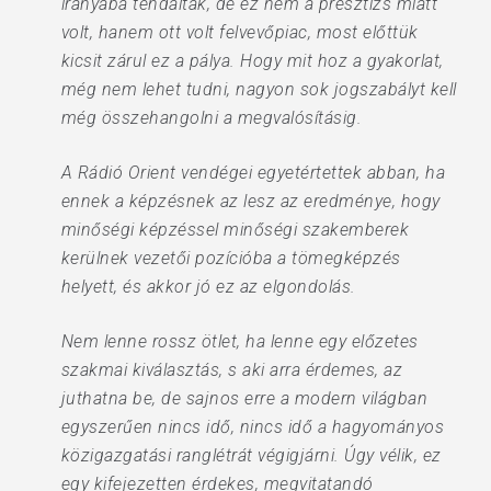
irányába tendáltak, de ez nem a presztízs miatt
volt, hanem ott volt felvevőpiac, most előttük
kicsit zárul ez a pálya. Hogy mit hoz a gyakorlat,
még nem lehet tudni, nagyon sok jogszabályt kell
még összehangolni a megvalósításig.
A Rádió Orient vendégei egyetértettek abban, ha
ennek a képzésnek az lesz az eredménye, hogy
minőségi képzéssel minőségi szakemberek
kerülnek vezetői pozícióba a tömegképzés
helyett, és akkor jó ez az elgondolás.
Nem lenne rossz ötlet, ha lenne egy előzetes
szakmai kiválasztás, s aki arra érdemes, az
juthatna be, de sajnos erre a modern világban
egyszerűen nincs idő, nincs idő a hagyományos
közigazgatási ranglétrát végigjárni. Úgy vélik, ez
egy kifejezetten érdekes, megvitatandó