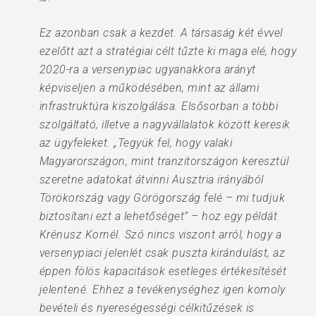
Ez azonban csak a kezdet. A társaság két évvel
ezelőtt azt a stratégiai célt tűzte ki maga elé, hogy
2020-ra a versenypiac ugyanakkora arányt
képviseljen a működésében, mint az állami
infrastruktúra kiszolgálása. Elsősorban a többi
szolgáltató, illetve a nagyvállalatok között keresik
az ügyfeleket. „Tegyük fel, hogy valaki
Magyarországon, mint tranzitországon keresztül
szeretne adatokat átvinni Ausztria irányából
Törökország vagy Görögország felé – mi tudjuk
biztosítani ezt a lehetőséget” – hoz egy példát
Krénusz Kornél. Szó nincs viszont arról, hogy a
versenypiaci jelenlét csak puszta kirándulást, az
éppen fölös kapacitások esetleges értékesítését
jelentené. Ehhez a tevékenységhez igen komoly
bevételi és nyereségességi célkitűzések is