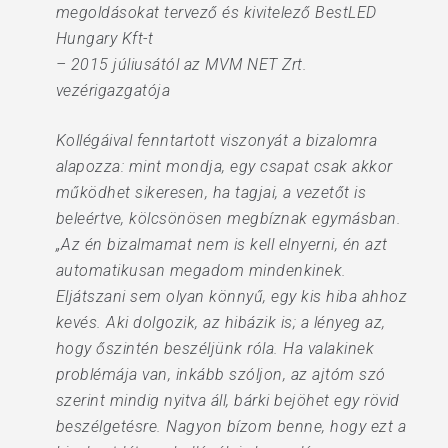
megoldásokat tervező és kivitelező BestLED
Hungary Kft-t
– 2015 júliusától az MVM NET Zrt.
vezérigazgatója
Kollégáival fenntartott viszonyát a bizalomra
alapozza: mint mondja, egy csapat csak akkor
működhet sikeresen, ha tagjai, a vezetőt is
beleértve, kölcsönösen megbíznak egymásban.
„Az én bizalmamat nem is kell elnyerni, én azt
automatikusan megadom mindenkinek.
Eljátszani sem olyan könnyű, egy kis hiba ahhoz
kevés. Aki dolgozik, az hibázik is; a lényeg az,
hogy őszintén beszéljünk róla. Ha valakinek
problémája van, inkább szóljon, az ajtóm szó
szerint mindig nyitva áll, bárki bejöhet egy rövid
beszélgetésre. Nagyon bízom benne, hogy ezt a