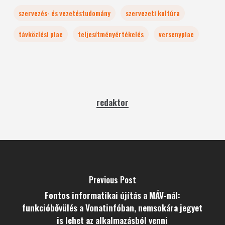
szervezés- és vezetéstudomány
szervezeti kultúra
távközlési piac
teljesítményértékelés
versenypiac
redaktor
Previous Post
Fontos informatikai újítás a MÁV-nál:
funkcióbővülés a Vonatinfóban, nemsokára jegyet
is lehet az alkalmazásból venni