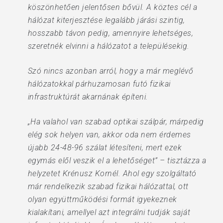
köszönhetően jelentősen bővül. A köztes cél a
hálózat kiterjesztése legalább járási szintig,
hosszabb távon pedig, amennyire lehetséges,
szeretnék elvinni a hálózatot a településekig.
Szó nincs azonban arról, hogy a már meglévő
hálózatokkal párhuzamosan futó fizikai
infrastruktúrát akarnának építeni.
„Ha valahol van szabad optikai szálpár, márpedig
elég sok helyen van, akkor oda nem érdemes
újabb 24-48-96 szálat létesíteni, mert ezek
egymás elől veszik el a lehetőséget” – tisztázza a
helyzetet Krénusz Kornél. Ahol egy szolgáltató
már rendelkezik szabad fizikai hálózattal, ott
olyan együttműködési formát igyekeznek
kialakítani, amellyel azt integrálni tudják saját