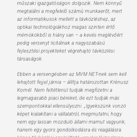
műszaki igazgatóságon dolgozik. Nem könnyű
megtalálni a megfelelő számú munkaerőt, mert
az informatikusok mellett a távközléshez, az
optikai technológiákhoz magas szinten értő
mérnökökből is hiány van – a kevés meglévőért
pedig versenyt licitálnak a nagyszabású
fejlesztési projekteket végrehajtó távközlési
társaságok.
Ebben a versengésben az MVM NET-nek sem kell
lehajtott fejjel járnia – állítja határozottan Krénusz
Kornél. Nem feltétlenül tudják megfizetni a
legmagasabb piaci béreket, de ezt tudják más
szempontokkal ellensúlyozni. „Igyekszünk vonzó
képet kialakítani a vállalatról, megmutatni, hogy
nem egy lassan mozduló állami mamut vagyunk,
hanem egy gyors gondolkodásra és reagálásra