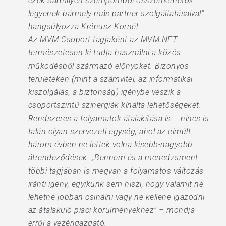
ezek bármilyen szempontból összemérhetők
legyenek bármely más partner szolgáltatásaival” –
hangsúlyozza Krénusz Kornél.
Az MVM Csoport tagjaként az MVM NET
természetesen ki tudja használni a közös
működésből származó előnyöket. Bizonyos
területeken (mint a számvitel, az informatikai
kiszolgálás, a biztonság) igénybe veszik a
csoportszintű szinergiák kínálta lehetőségeket.
Rendszeres a folyamatok átalakítása is – nincs is
talán olyan szervezeti egység, ahol az elmúlt
három évben ne lettek volna kisebb-nagyobb
átrendeződések. „Bennem és a menedzsment
többi tagjában is megvan a folyamatos változás
iránti igény, egyikünk sem hiszi, hogy valamit ne
lehetne jobban csinálni vagy ne kellene igazodni
az átalakuló piaci körülményekhez” – mondja
erről a vezérigazgató.