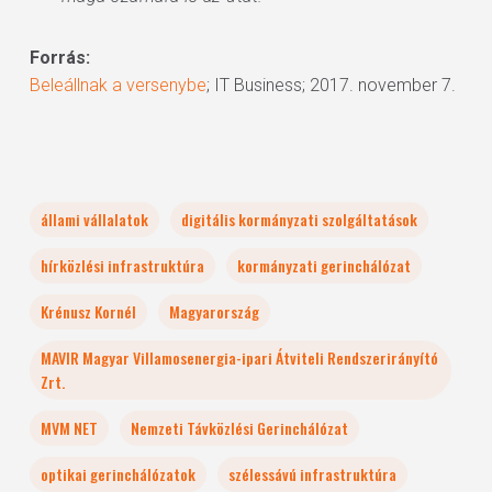
Forrás:
Beleállnak a versenybe
; IT Business; 2017. november 7.
állami vállalatok
digitális kormányzati szolgáltatások
hírközlési infrastruktúra
kormányzati gerinchálózat
Krénusz Kornél
Magyarország
MAVIR Magyar Villamosenergia-ipari Átviteli Rendszerirányító
Zrt.
MVM NET
Nemzeti Távközlési Gerinchálózat
optikai gerinchálózatok
szélessávú infrastruktúra