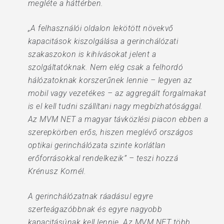
megléte a háttérben.
„A felhasználói oldalon lekötött növekvő
kapacitások kiszolgálása a gerinchálózati
szakaszokon is kihívásokat jelent a
szolgáltatóknak. Nem elég csak a felhordó
hálózatoknak korszerűnek lennie – legyen az
mobil vagy vezetékes – az aggregált forgalmakat
is el kell tudni szállítani nagy megbízhatósággal.
Az MVM NET a magyar távközlési piacon ebben a
szerepkörben erős, hiszen meglévő országos
optikai gerinchálózata szinte korlátlan
erőforrásokkal rendelkezik” – teszi hozzá
Krénusz Kornél.
A gerinchálózatnak ráadásul egyre
szerteágazóbbnak és egyre nagyobb
kapacitásúnak kell lennie. Az MVM NET több