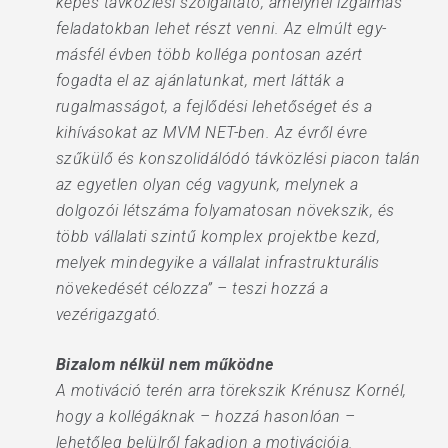
képes távközlési szolgáltató, amelynél izgalmas
feladatokban lehet részt venni. Az elmúlt egy-
másfél évben több kolléga pontosan azért
fogadta el az ajánlatunkat, mert látták a
rugalmasságot, a fejlődési lehetőséget és a
kihívásokat az MVM NET-ben. Az évről évre
szűkülő és konszolidálódó távközlési piacon talán
az egyetlen olyan cég vagyunk, melynek a
dolgozói létszáma folyamatosan növekszik, és
több vállalati szintű komplex projektbe kezd,
melyek mindegyike a vállalat infrastrukturális
növekedését célozza” – teszi hozzá a
vezérigazgató.
Bizalom nélkül nem működne
A motiváció terén arra törekszik Krénusz Kornél,
hogy a kollégáknak – hozzá hasonlóan –
lehetőleg belülről fakadjon a motivációja.