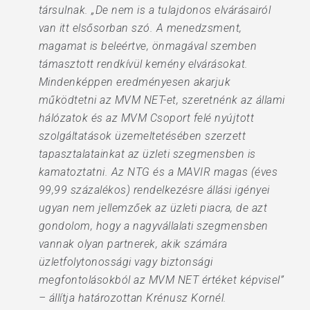
társulnak. „De nem is a tulajdonos elvárásairól
van itt elsősorban szó. A menedzsment,
magamat is beleértve, önmagával szemben
támasztott rendkívül kemény elvárásokat.
Mindenképpen eredményesen akarjuk
működtetni az MVM NET-et, szeretnénk az állami
hálózatok és az MVM Csoport felé nyújtott
szolgáltatások üzemeltetésében szerzett
tapasztalatainkat az üzleti szegmensben is
kamatoztatni. Az NTG és a MAVIR magas (éves
99,99 százalékos) rendelkezésre állási igényei
ugyan nem jellemzőek az üzleti piacra, de azt
gondolom, hogy a nagyvállalati szegmensben
vannak olyan partnerek, akik számára
üzletfolytonossági vagy biztonsági
megfontolásokból az MVM NET értéket képvisel”
– állítja határozottan Krénusz Kornél.