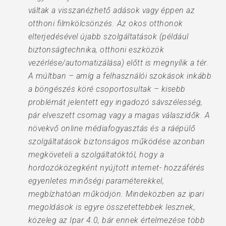
váltak a visszanézhető adások vagy éppen az
otthoni filmkölcsönzés. Az okos otthonok
elterjedésével újabb szolgáltatások (például
biztonságtechnika, otthoni eszközök
vezérlése/automatizálása) előtt is megnyílik a tér.
A múltban – amíg a felhasználói szokások inkább
a böngészés köré csoportosultak – kisebb
problémát jelentett egy ingadozó sávszélesség,
pár elveszett csomag vagy a magas válaszidők. A
növekvő online médiafogyasztás és a ráépülő
szolgáltatások biztonságos működése azonban
megköveteli a szolgáltatóktól, hogy a
hordozóközegként nyújtott internet- hozzáférés
egyenletes minőségi paraméterekkel,
megbízhatóan működjön. Mindeközben az ipari
megoldások is egyre összetettebbek lesznek,
közeleg az Ipar 4.0, bár ennek értelmezése több