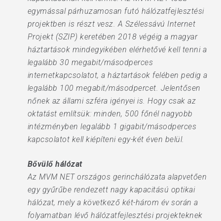
egymással párhuzamosan futó hálózatfejlesztési
projektben is részt vesz. A Szélessávú Internet
Projekt (SZIP) keretében 2018 végéig a magyar
háztartások mindegyikében elérhetővé kell tenni a
legalább 30 megabit/másodperces
internetkapcsolatot, a háztartások felében pedig a
legalább 100 megabit/másodpercet. Jelentősen
nőnek az állami szféra igényei is. Hogy csak az
oktatást említsük: minden, 500 főnél nagyobb
intézményben legalább 1 gigabit/másodperces
kapcsolatot kell kiépíteni egy-két éven belül.
Bővülő hálózat
Az MVM NET országos gerinchálózata alapvetően
egy gyűrűbe rendezett nagy kapacitású optikai
hálózat, mely a következő két-három év során a
folyamatban lévő hálózatfejlesztési projekteknek