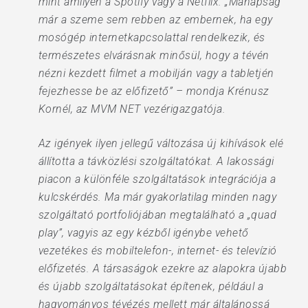
mint amilyen a Spotify vagy a Netflix. „Manapság
már a szeme sem rebben az embernek, ha egy
mosógép internetkapcsolattal rendelkezik, és
természetes elvárásnak minősül, hogy a tévén
nézni kezdett filmet a mobilján vagy a tabletjén
fejezhesse be az előfizető” – mondja Krénusz
Kornél, az MVM NET vezérigazgatója.
Az igények ilyen jellegű változása új kihívások elé
állította a távközlési szolgáltatókat. A lakossági
piacon a különféle szolgáltatások integrációja a
kulcskérdés. Ma már gyakorlatilag minden nagy
szolgáltató portfoliójában megtalálható a „quad
play”, vagyis az egy kézből igénybe vehető
vezetékes és mobiltelefon-, internet- és televízió
előfizetés. A társaságok ezekre az alapokra újabb
és újabb szolgáltatásokat építenek, például a
hagyományos tévézés mellett már általánossá