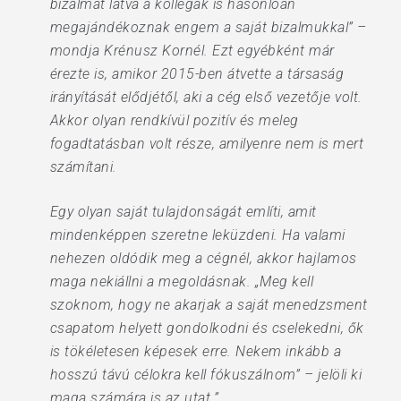
bizalmat látva a kollégák is hasonlóan
megajándékoznak engem a saját bizalmukkal” –
mondja Krénusz Kornél. Ezt egyébként már
érezte is, amikor 2015-ben átvette a társaság
irányítását elődjétől, aki a cég első vezetője volt.
Akkor olyan rendkívül pozitív és meleg
fogadtatásban volt része, amilyenre nem is mert
számítani.
Egy olyan saját tulajdonságát említi, amit
mindenképpen szeretne leküzdeni. Ha valami
nehezen oldódik meg a cégnél, akkor hajlamos
maga nekiállni a megoldásnak. „Meg kell
szoknom, hogy ne akarjak a saját menedzsment
csapatom helyett gondolkodni és cselekedni, ők
is tökéletesen képesek erre. Nekem inkább a
hosszú távú célokra kell fókuszálnom” – jelöli ki
maga számára is az utat.”