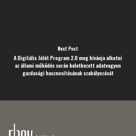
Next Post
A Digitális Jólét Program 2.0 meg kívánja alkotni
az állami működés során keletkezett adatvagyon
gazdasági hasznosításának szabályozását