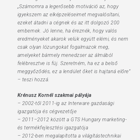
„Számomra a legerősebb motiváció az, hogy
igyekszem az elképzeléseimet megvalósítani,
ezeket átadni a cégnek és az itt dolgozó 200
embernek. Jó lenne, ha éreznék, hogy valós
eredményeket akarok velük együtt elérni, és nem
csak olyan lózungokat fogalmazok meg,
amelyeket bármely menedzser az álmából
felébresztve is fúj. Szeretném, ha ez a belső
meggyőződés, ez a lendület őket is hajtaná előre”
– teszi hozzá.
Krénusz Kornél szakmai pályája
– 2002-től 2011-ig az Interware gazdasági
igazgatója és cégvezetője
– 2011–2012 között a GTS Hungary marketing-
és termékfejlesztési igazgatója
– 2012-ben megalapította a világítástechnikai