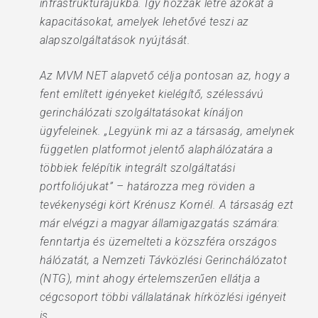
infrastruktúrájukba. Így hozzák létre azokat a
kapacitásokat, amelyek lehetővé teszi az
alapszolgáltatások nyújtását.
Az MVM NET alapvető célja pontosan az, hogy a
fent említett igényeket kielégítő, szélessávú
gerinchálózati szolgáltatásokat kínáljon
ügyfeleinek. „Legyünk mi az a társaság, amelynek
független platformot jelentő alaphálózatára a
többiek felépítik integrált szolgáltatási
portfoliójukat” – határozza meg röviden a
tevékenységi kört Krénusz Kornél. A társaság ezt
már elvégzi a magyar államigazgatás számára:
fenntartja és üzemelteti a közszféra országos
hálózatát, a Nemzeti Távközlési Gerinchálózatot
(NTG), mint ahogy értelemszerűen ellátja a
cégcsoport többi vállalatának hírközlési igényeit
is.