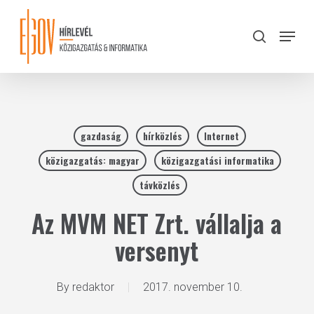
Skip
to
Menu
search
main
Close
content
Menu
gazdaság
hírközlés
Internet
közigazgatás: magyar
közigazgatási informatika
távközlés
Az MVM NET Zrt. vállalja a
versenyt
By
redaktor
2017. november 10.