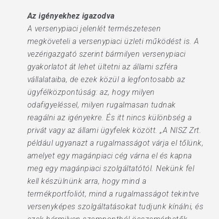
Az igényekhez igazodva
A versenypiaci jelenlét természetesen
megköveteli a versenypiaci üzleti működést is. A
vezérigazgató szerint bármilyen versenypiaci
gyakorlatot át lehet ültetni az állami szféra
vállalataiba, de ezek közül a legfontosabb az
ügyfélközpontúság: az, hogy milyen
odafigyeléssel, milyen rugalmasan tudnak
reagálni az igényekre. És itt nincs különbség a
privát vagy az állami ügyfelek között. „A NISZ Zrt.
például ugyanazt a rugalmasságot várja el tőlünk,
amelyet egy magánpiaci cég várna el és kapna
meg egy magánpiaci szolgáltatótól. Nekünk fel
kell készülnünk arra, hogy mind a
termékportfoliót, mind a rugalmasságot tekintve
versenyképes szolgáltatásokat tudjunk kínálni, és