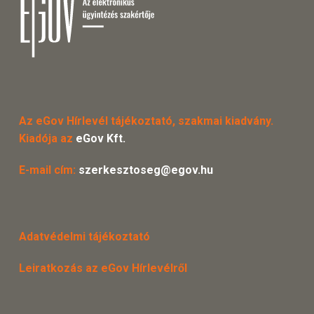
Az eGov Hírlevél tájékoztató, szakmai kiadvány.
Kiadója az
eGov Kft.
E-mail cím:
szerkesztoseg@egov.hu
Adatvédelmi tájékoztató
Leiratkozás az eGov Hírlevélről