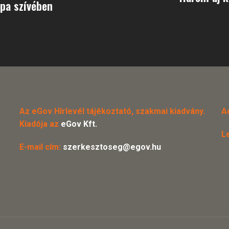
ópa szívében
Az eGov Hírlevél tájékoztató, szakmai kiadvány.
A
Kiadója az
eGov Kft.
L
E-mail cím:
szerkesztoseg@egov.hu