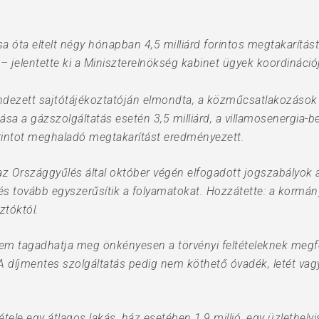
óta eltelt négy hónapban 4,5 milliárd forintos megtakarítás
 jelentette ki a Miniszterelnökség kabinet ügyek koordinációjá
endezett sajtótájékoztatóján elmondta, a közműcsatlakozások 
ása a gázszolgáltatás esetén 3,5 milliárd, a villamosenergia-be
orintot meghaladó megtakarítást eredményezett.
 az Országgyűlés által október végén elfogadott jogszabályok 
és tovább egyszerűsítik a folyamatokat. Hozzátette: a kormány
ztóktól.
nem tagadhatja meg önkényesen a törvényi feltételeknek megfe
 A díjmentes szolgáltatás pedig nem köthető óvadék, letét vag
e egy átlagos lakás, ház esetében 1,9 millió, egy üzlethelyisé