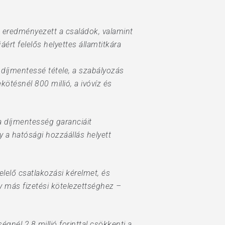
t eredményezett a családok, valamint
ért felelős helyettes államtitkára
díjmentessé tétele, a szabályozás
kötésnél 800 millió, a ivóvíz és
a díjmentesség garanciáit
 a hatósági hozzáállás helyett
lelő csatlakozási kérelmet, és
y más fizetési kötelezettséghez –
gnél 2,8 millió forinttal csökkenti a