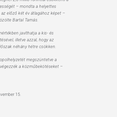
épességét – mondta a helyettes
 az előző két év átlagához képet –
özölte Bartal Tamás.
rtékben javíthatja a kis- és
ével, illetve azzal, hogy az
időszak néhány hétre csökken.
nopolhelyzetét megszüntetve a
 elvégezzék a közműbekötéseket –
november 15.