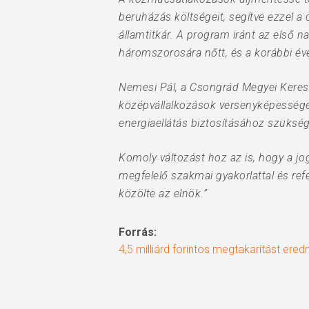
beruházás költségeit, segítve ezzel a
államtitkár. A program iránt az első 
háromszorosára nőtt, és a korábbi év
Nemesi Pál, a Csongrád Megyei Keresk
középvállalkozások versenyképességet 
energiaellátás biztosításához szüksé
Komoly változást hoz az is, hogy a j
megfelelő szakmai gyakorlattal és re
közölte az elnök.”
Forrás:
4,5 milliárd forintos megtakarítást 