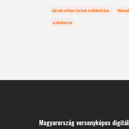
bürokratikus terhek csökkentése
Könny
szabályozás
Magyarország versenyképes digitál