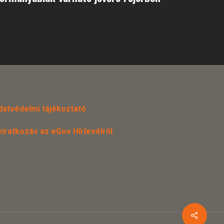
datvédelmi tájékoztató
eiratkozás az eGov Hírlevélről