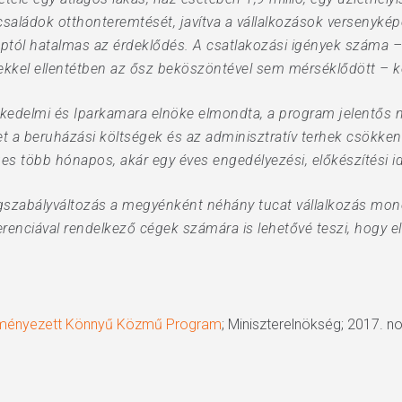
 családok otthonteremtését, javítva a vállalkozások versenyk
naptól hatalmas az érdeklődés. A csatlakozási igények száma –
ekkel ellentétben az ősz beköszöntével sem mérséklődött – k
edelmi és Iparkamara elnöke elmondta, a program jelentős mé
a beruházási költségek és az adminisztratív terhek csökkentés
ges több hónapos, akár egy éves engedélyezési, előkészítési 
ogszabályváltozás a megyénként néhány tucat vállalkozás mo
ferenciával rendelkező cégek számára is lehetővé teszi, hogy
eredményezett Könnyű Közmű Program
; Miniszterelnökség; 2017. 