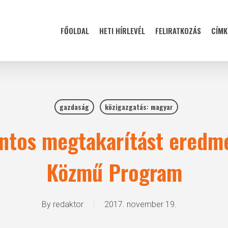
FŐOLDAL
HETI HÍRLEVÉL
FELIRATKOZÁS
CÍMK
gazdaság
közigazgatás: magyar
rintos megtakarítást ered
Közmű Program
By
redaktor
2017. november 19.