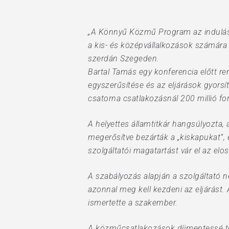
Hit enter to search or ESC to close
„A Könnyű Közmű Program az indulása 
a kis- és középvállalkozások számára –
szerdán Szegeden.
Bartal Tamás egy konferencia előtt r
egyszerűsítése és az eljárások gyorsít
csatorna csatlakozásnál 200 millió f
A helyettes államtitkár hangsúlyozta,
megerősítve bezárták a „kiskapukat”, 
szolgáltatói magatartást vár el az elos
A szabályozás alapján a szolgáltató 
azonnal meg kell kezdeni az eljárást.
ismertette a szakember.
A közműcsatlakozások díjmentessé tétel