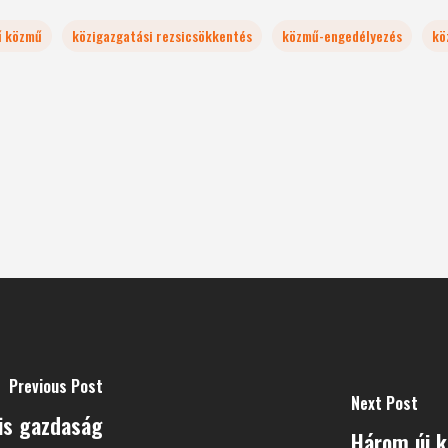
ű közmű
közigazgatási rezsicsökkentés
közmű-engedélyezés
kö
Previous Post
Next Post
is gazdaság
Három új k