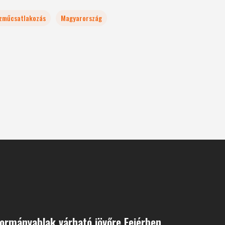
zműcsatlakozás
Magyarország
ormányablak várható jövőre Fejérben