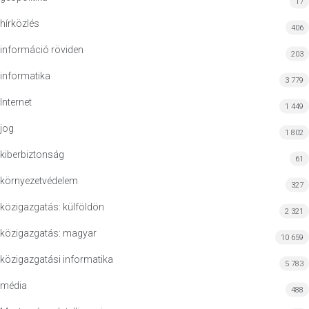
17
hírközlés
406
információ röviden
203
informatika
3 779
Internet
1 449
jog
1 802
kiberbiztonság
61
környezetvédelem
327
közigazgatás: külföldön
2 321
közigazgatás: magyar
10 659
közigazgatási informatika
5 783
média
488