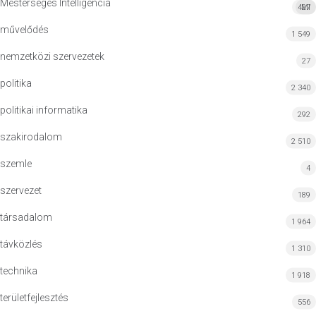
Mesterséges Intelligencia
427
MI
művelődés
1 549
nemzetközi szervezetek
27
politika
2 340
politikai informatika
292
szakirodalom
2 510
szemle
4
szervezet
189
társadalom
1 964
távközlés
1 310
technika
1 918
területfejlesztés
556