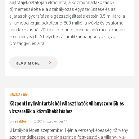
sajtótájékoztatóján elmondta, a közműcsatlakozások
díjmentessé tétele, a szabályozás egyszerűsítése és az
eljárások gyorsítása a gázszolgáltatás esetén 3,5 milliárd, a
villamosenergia-bekötésnél 800 millió, a ivóvíz és csatorna
csatlakozásnál 200 millió forintot meghaladó megtakarítást
eredményezett. A helyettes államtitkár hangsúlyozta, az
Országgyűlés által...
READ MORE
GAZDASÁG
Központi nyilvántartásból választhatók villanyszerelők és
vízszerelők a közműbekötéshez
by
redaktor
2017. szeptember 11.
„Hatályba lépett szeptember 1-jén a versenyképességi törvény
azon rendelkezése, amely szerint a fogyasztók a villany-, víz-