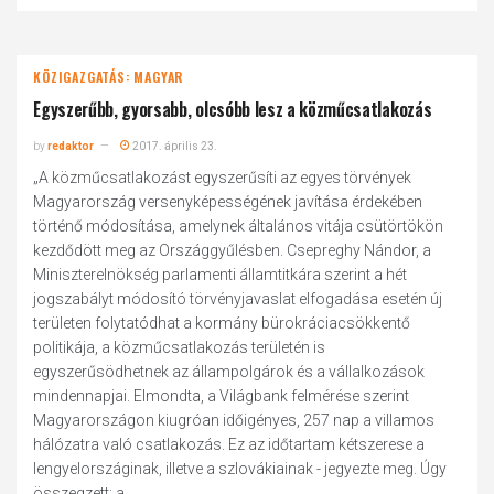
KÖZIGAZGATÁS: MAGYAR
Egyszerűbb, gyorsabb, olcsóbb lesz a közműcsatlakozás
by
redaktor
2017. április 23.
„A közműcsatlakozást egyszerűsíti az egyes törvények
Magyarország versenyképességének javítása érdekében
történő módosítása, amelynek általános vitája csütörtökön
kezdődött meg az Országgyűlésben. Csepreghy Nándor, a
Miniszterelnökség parlamenti államtitkára szerint a hét
jogszabályt módosító törvényjavaslat elfogadása esetén új
területen folytatódhat a kormány bürokráciacsökkentő
politikája, a közműcsatlakozás területén is
egyszerűsödhetnek az állampolgárok és a vállalkozások
mindennapjai. Elmondta, a Világbank felmérése szerint
Magyarországon kiugróan időigényes, 257 nap a villamos
hálózatra való csatlakozás. Ez az időtartam kétszerese a
lengyelországinak, illetve a szlovákiainak - jegyezte meg. Úgy
összegzett: a...