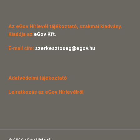
Az eGov Hírlevél tájékoztató, szakmai kiadvány.
Kiadója az
eGov Kft.
E-mail cím:
szerkesztoseg@egov.hu
Adatvédelmi tájékoztató
Leiratkozás az eGov Hírlevélről