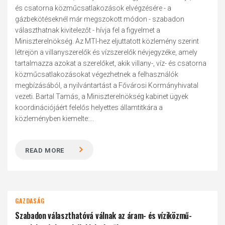
és csatorna közműcsatlakozások elvégzésére - a
gázbekötéseknél már megszokott módon - szabadon
választhatnak kivitelezőt - hívja fel a figyelmet a
Miniszterelnökség. Az MTI-hez eljuttatott közlemény szerint
létrejön a villanyszerelők és vízszerelők névjegyzéke, amely
tartalmazza azokat a szerelőket, akik villany-, víz- és csatorna
közműcsatlakozásokat végezhetnek a felhasználók
megbízásából, a nyilvántartást a Fővárosi Kormányhivatal
vezeti. Bartal Tamás, a Miniszterelnökség kabinet ügyek
koordinációjáért felelős helyettes államtitkára a
közleményben kiemelte:...
READ MORE
GAZDASÁG
Szabadon választhatóvá válnak az áram- és víziközmű-