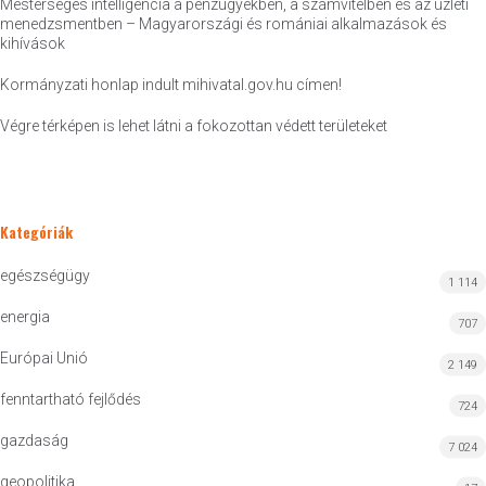
Mesterséges intelligencia a pénzügyekben, a számvitelben és az üzleti
menedzsmentben – Magyarországi és romániai alkalmazások és
kihívások
Kormányzati honlap indult mihivatal.gov.hu címen!
Végre térképen is lehet látni a fokozottan védett területeket
Kategóriák
egészségügy
1 114
energia
707
Európai Unió
2 149
fenntartható fejlődés
724
gazdaság
7 024
geopolitika