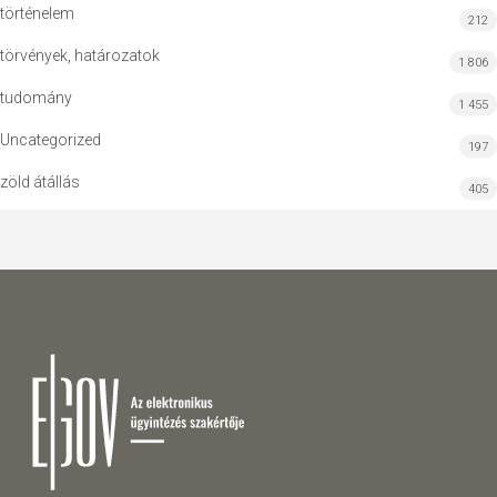
történelem
212
törvények, határozatok
1 806
tudomány
1 455
Uncategorized
197
zöld átállás
405