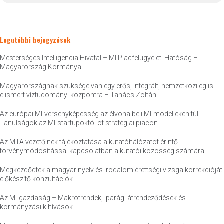
Legutóbbi bejegyzések
Mesterséges Intelligencia Hivatal – MI Piacfelügyeleti Hatóság –
Magyarország Kormánya
Magyarországnak szüksége van egy erős, integrált, nemzetközileg is
elismert víztudományi központra – Tanács Zoltán
Az európai MI-versenyképesség az élvonalbeli MI-modelleken túl.
Tanulságok az MI-startupoktól öt stratégiai piacon
Az MTA vezetőinek tájékoztatása a kutatóhálózatot érintő
törvénymódosítással kapcsolatban a kutatói közösség számára
Megkezdődtek a magyar nyelv és irodalom érettségi vizsga korrekcióját
előkészítő konzultációk
Az MI-gazdaság – Makrotrendek, iparági átrendeződések és
kormányzási kihívások