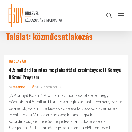
Skip
to
Menu
search
main
Close
content
Menu
Találat: közműcsatlakozás
GAZDASÁG
4,5 milliárd forintos megtakarítást eredményezett Könnyű
Közmű Program
by
redaktor
2017. november 19.
„A Könnyű Közmű Program az indulása óta eltelt négy
hónapban 4,5 milliárd forintos megtakarítást eredményezett a
családok, valamint a kis- és középvállalkozások számára -
jelentette ki a Miniszterelnökség kabinet ügyek
koordinációjáért felelős helyettes államtitkára szerdán
Szegeden. Bartal Tamás egy konferencia előtt rendezett