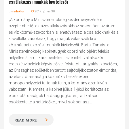
csatlakozási munkák kivitelezői
by
redaktor
2017. július 30.
„A kormány a Miniszterelnökség kezdeményezésére
szeptembertől a gázcsatlakozásokhoz hasonlóan az áram-
és víziközmű-szektorban is lehetővé teszi a családoknak és a
kisvállalkozásoknak, hogy maguk válasszák ki a
közműcsatlakozási munkák kivitelezőit. Bartal Tamás, a
Miniszterelnökség kabinetügyek koordinációjáért felelős
helyettes államtitkára pénteken, az érintett vállalkozói
érdekképviseletek képviselőivel folytatott tárgyalást követően,
az Országház épületében tartott sajtótájékoztatón elmondta,
az elosztótársaság a közműkivitelezésekben
monopolhelyzetet tartanak fenn, a kormány ezen kíván
változtatni. Kiemelte, a kabinet július 1-jétől korlátozta az
elosztótársaságok hatósági jogköreit, radikálisan
csökkentette a határidőket, mivel sok panasz...
READ MORE