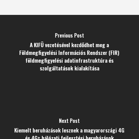
Previous Post
A KIFÜ vezetésével kezdődhet meg a
Földmegfigyelési Információs Rendszer (FIR)
földmegfigyelési adatinfrastruktúra és
szolgáltatások kialakítása
Next Post
Kiemelt beruházások lesznek a magyarországi 4G
és 4G+ hálózati fejlesztési beruházások