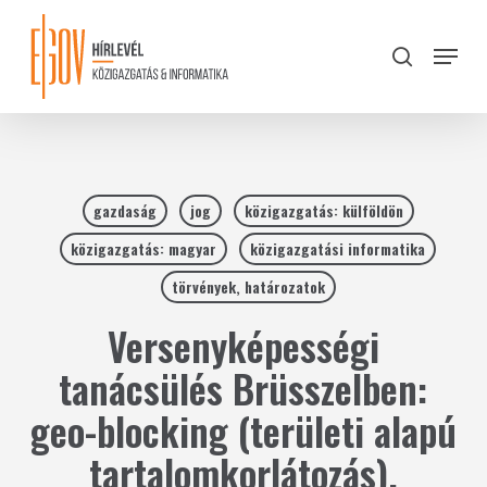
Skip
to
Menu
search
main
Close
content
Menu
gazdaság
jog
közigazgatás: külföldön
közigazgatás: magyar
közigazgatási informatika
törvények, határozatok
Versenyképességi
tanácsülés Brüsszelben:
geo-blocking (területi alapú
tartalomkorlátozás),