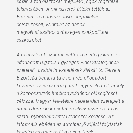
során a fogyasztókat megillető jogok rögzítése
tekintetében. A miniszterek áttekintették az
Európai Unió hosszú távú iparpolitikai
célkitűzéseit, valamint az annak
megvalósításához szükséges szakpolitikai
eszközöket.
A miniszterek számba vették a mintegy két éve
elfogadott Digitális Egységes Piaci Stratégiában
szereplő további intézkedések állását is, illetve a
Bizottság bemutatta a nemrég elfogadott
közbeszerzési csomagjának egyes elemeit, amely
a közbeszerzés hatékonyságának elősegítését
célozza. Magyar felvetésre napirenden szerepelt a
dohánytermékek esetében alkalmazandó uniós
szintű nyomonkövetési rendszer kérdése. Az
informális ebéden az autóipar jövőjéről folytattak
kötetlen eszmecserét a miniszterek.