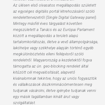
Az ülésen első olvasatos megállapodás született
az egységes digitális portál létrehozásáról szóló
rendelettervezetről (Single Digital Gateway panel).
Mintegy másfél éves tárgyalást követően
megszületett a Tanács és az Európai Parlament
között a megállapodás a területi alapú
tartalomkorlátozás, illetve a vevő állampolgársága,
lakóhelye vagy székhelye alapján történő egyéb
megkülönböztetés elleni fellépésről szóló
rendeletről. Magyarország a kezdetektől fogva
támogatta az ún. geo-blocking rendelet által
kitűzött cél megvalósítását, alapvető
kívánalomnak tekintve, hogy az uniós fogyasztók
és vállalkozások diszkriminációmentesen meg
tudjanak vásárolni, illetve igénybe tudjanak venni
egy másik tagállamban kínált árut vagy
szolgáltatást.