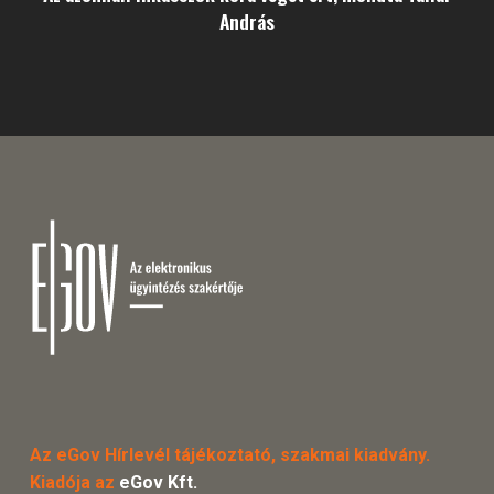
András
Az eGov Hírlevél tájékoztató, szakmai kiadvány.
Kiadója az
eGov Kft.