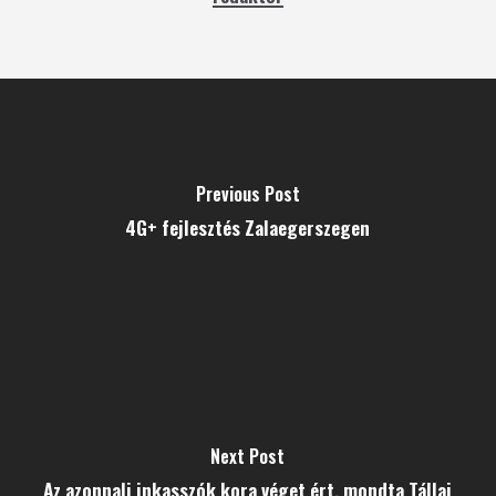
Previous Post
4G+ fejlesztés Zalaegerszegen
Next Post
Az azonnali inkasszók kora véget ért, mondta Tállai