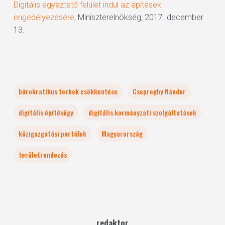
Digitális egyeztető felület indul az építések
engedélyezésére
; Miniszterelnökség; 2017. december
13.
bürokratikus terhek csökkentése
Csepreghy Nándor
digitális építésügy
digitális kormányzati szolgáltatások
közigazgatási portálok
Magyarország
területrendezés
redaktor