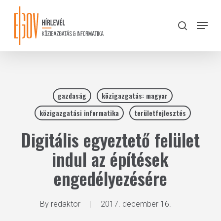
Skip
to
Menu
search
main
Close
content
Menu
gazdaság
közigazgatás: magyar
közigazgatási informatika
területfejlesztés
Digitális egyeztető felület
indul az építések
engedélyezésére
By
redaktor
2017. december 16.