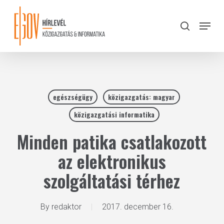
Skip
to
Menu
search
main
Close
content
Menu
egészségügy
közigazgatás: magyar
közigazgatási informatika
Minden patika csatlakozott
az elektronikus
szolgáltatási térhez
By
redaktor
2017. december 16.