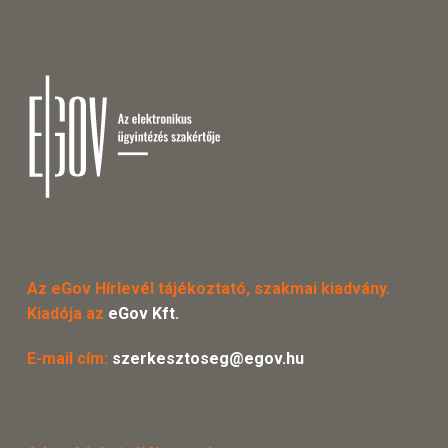
Az eGov Hírlevél tájékoztató, szakmai kiadvány.
Kiadója az
eGov Kft.
E-mail cím:
szerkesztoseg@egov.hu