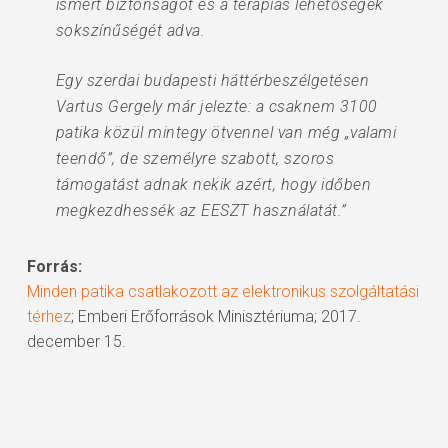
ismert biztonságot és a terápiás lehetőségek
sokszínűségét adva.
Egy szerdai budapesti háttérbeszélgetésen
Vartus Gergely már jelezte: a csaknem 3100
patika közül mintegy ötvennel van még „valami
teendő”, de személyre szabott, szoros
támogatást adnak nekik azért, hogy időben
megkezdhessék az EESZT használatát.”
Forrás:
Minden patika csatlakozott az elektronikus szolgáltatási
térhez
; Emberi Erőforrások Minisztériuma; 2017.
december 15.