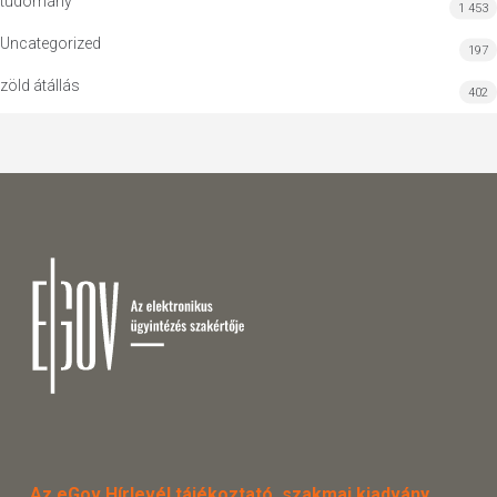
tudomány
1 453
Uncategorized
197
zöld átállás
402
Az eGov Hírlevél tájékoztató, szakmai kiadvány.