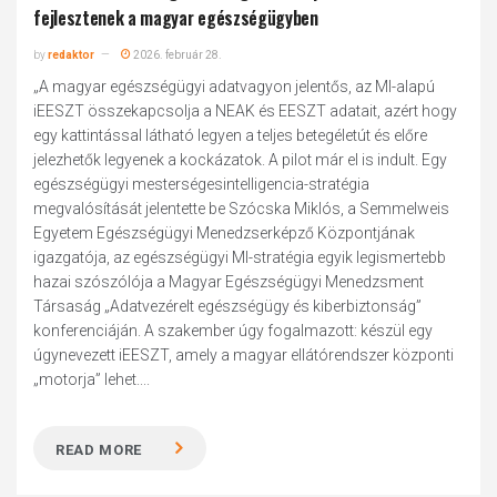
fejlesztenek a magyar egészségügyben
by
redaktor
2026. február 28.
„A magyar egészségügyi adatvagyon jelentős, az MI-alapú
iEESZT összekapcsolja a NEAK és EESZT adatait, azért hogy
egy kattintással látható legyen a teljes betegéletút és előre
jelezhetők legyenek a kockázatok. A pilot már el is indult. Egy
egészségügyi mesterségesintelligencia-stratégia
megvalósítását jelentette be Szócska Miklós, a Semmelweis
Egyetem Egészségügyi Menedzserképző Központjának
igazgatója, az egészségügyi MI-stratégia egyik legismertebb
hazai szószólója a Magyar Egészségügyi Menedzsment
Társaság „Adatvezérelt egészségügy és kiberbiztonság”
konferenciáján. A szakember úgy fogalmazott: készül egy
úgynevezett iEESZT, amely a magyar ellátórendszer központi
„motorja” lehet....
READ MORE