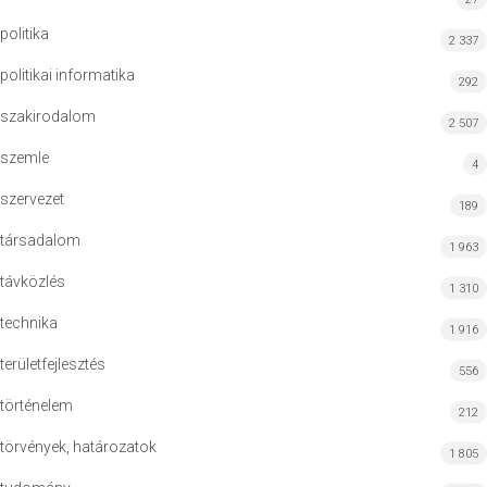
politika
2 337
politikai informatika
292
szakirodalom
2 507
szemle
4
szervezet
189
társadalom
1 963
távközlés
1 310
technika
1 916
területfejlesztés
556
történelem
212
törvények, határozatok
1 805