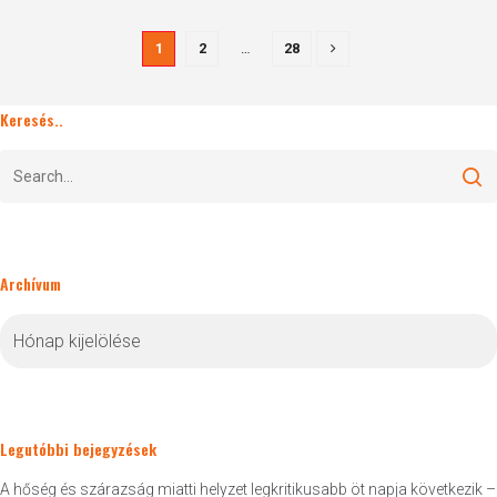
1
2
…
28
Keresés..
Archívum
Archívum
Legutóbbi bejegyzések
A hőség és szárazság miatti helyzet legkritikusabb öt napja következik –