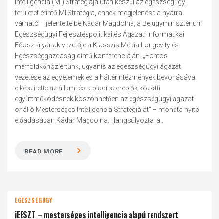
Intelligencia (MI) Stratégiája után készül az egészségügyi
területet érintő MI Stratégia, ennek megjelenése a nyárra
várható – jelentette be Kádár Magdolna, a Belügyminisztérium
Egészségügyi Fejlesztéspolitikai és Ágazati Informatikai
Főosztályának vezetője a Klasszis Média Longevity és
Egészséggazdaság című konferenciáján. „Fontos
mérföldkőhöz értünk, ugyanis az egészségügyi ágazat
vezetése az egyetemek és a háttérintézmények bevonásával
elkészítette az állami és a piaci szereplők közötti
együttműködésnek köszönhetően az egészségügyi ágazat
önálló Mesterséges Intelligencia Stratégiáját” – mondta nyitó
előadásában Kádár Magdolna. Hangsúlyozta: a...
READ MORE
EGÉSZSÉGÜGY
iEESZT – mesterséges intelligencia alapú rendszert