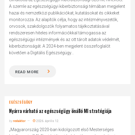
A szemle az egészségügyi kiberbiztonsági témában megjelent
hazai és nemzetközi publikációkat, kutatásokat és cikkeket
monitorozza. Az alapítók célja, hogy az intézményvezetők,
orvosok, szakdolgozók folyamatos tájékoztatásával
rendszeresen hiteles információkkal támogassa az
egészségügyi intézmények és az ott tárolt adatok védelmét,
kiberbiztonságát. A 2024-ben megjelent összefoglalót
követően a Digitális Egészségügy...
READ MORE
EGÉSZSÉGÜGY
Nyárra várható az egészségügy önálló MI stratégiája
by
redaktor
2026. április 12.
„Magyarország 2020-ban kidolgozott első Mesterséges