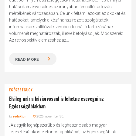
adatiból milyen összefüggések mutathatók be, illetve milyen
hatások érvényesülnek az irányában fennálló tartozás
mértékének változásában. Célunk feltárni azokat az okokat és
hatásokat, amelyek a közfinanszírozott szolgáltatók
informatikai szállítóval szemben fennálló tartozásának
volumenét meghatározzák, illetve befolyásolják. Módszerek:
Az retrospektív elemzéshez az...
READ MORE
EGÉSZSÉGÜGY
Elvileg már a háziorvossal is lehetne csevegni az
EgészségAblakban
by
redaktor
2025. november 30.
„Az egyik legnépszerűbb és leghasznosabb magyar
fejlesztésű okostelefonos-applikáció, az EgészségAblak