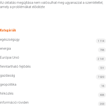
Az oktatás megújítása nem valósulhat meg ugyanazzal a szemlélettel,
amely a problémákat előidézte
Kategóriák
egészségügy
1 114
energia
706
Európai Unió
2 141
fenntartható fejlődés
721
gazdaság
7 020
geopolitika
16
hírközlés
406
információ röviden
203