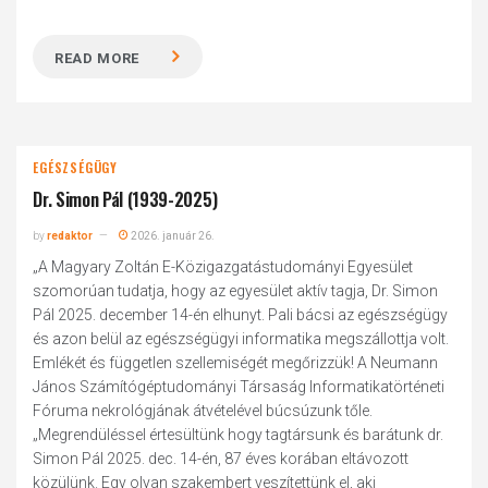
READ MORE
EGÉSZSÉGÜGY
Dr. Simon Pál (1939-2025)
by
redaktor
2026. január 26.
„A Magyary Zoltán E-Közigazgatástudományi Egyesület
szomorúan tudatja, hogy az egyesület aktív tagja, Dr. Simon
Pál 2025. december 14-én elhunyt. Pali bácsi az egészségügy
és azon belül az egészségügyi informatika megszállottja volt.
Emlékét és független szellemiségét megőrizzük! A Neumann
János Számítógéptudományi Társaság Informatikatörténeti
Fóruma nekrológjának átvételével búcsúzunk tőle.
„Megrendüléssel értesültünk hogy tagtársunk és barátunk dr.
Simon Pál 2025. dec. 14-én, 87 éves korában eltávozott
közülünk. Egy olyan szakembert veszítettünk el, aki