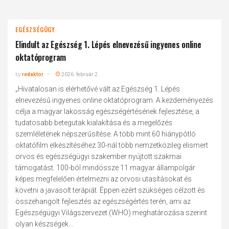
EGÉSZSÉGÜGY
Elindult az Egészség 1. Lépés elnevezésű ingyenes online
oktatóprogram
by
redaktor
2026. február 2.
„Hivatalosan is elérhetővé vált az Egészség 1. Lépés
elnevezésű ingyenes online oktatóprogram. A kezdeményezés
célja a magyar lakosság egészségértésének fejlesztése, a
tudatosabb betegutak kialakítása és a megelőzés
szemléletének népszerűsítése. A több mint 60 hiánypótló
oktatófilm elkészítéséhez 30-nál több nemzetközileg elismert
orvos és egészségügyi szakember nyújtott szakmai
támogatást. 100-ból mindössze 11 magyar állampolgár
képes megfelelően értelmezni az orvosi utasításokat és
követni a javasolt terápiát. Éppen ezért szükséges célzott és
összehangolt fejlesztés az egészségértés terén, ami az
Egészségügyi Világszervezet (WHO) meghatározása szerint
olyan készségek...