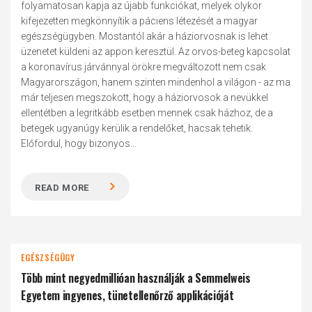
folyamatosan kapja az újabb funkciókat, melyek olykor
kifejezetten megkönnyítik a páciens létezését a magyar
egészségügyben. Mostantól akár a háziorvosnak is lehet
üzenetet küldeni az appon keresztül. Az orvos-beteg kapcsolat
a koronavírus járvánnyal örökre megváltozott nem csak
Magyarországon, hanem szinten mindenhol a világon - az ma
már teljesen megszokott, hogy a háziorvosok a nevükkel
ellentétben a legritkább esetben mennek csak házhoz, de a
betegek ugyanúgy kerülik a rendelőket, hacsak tehetik.
Előfordul, hogy bizonyos...
READ MORE
EGÉSZSÉGÜGY
Több mint negyedmillióan használják a Semmelweis
Egyetem ingyenes, tünetellenőrző applikációját