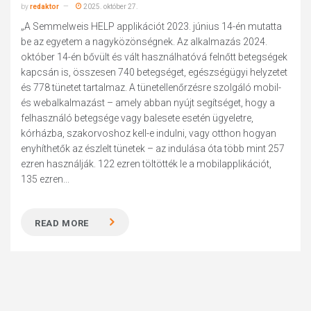
by
redaktor
2025. október 27.
„A Semmelweis HELP applikációt 2023. június 14-én mutatta
be az egyetem a nagyközönségnek. Az alkalmazás 2024.
október 14-én bővült és vált használhatóvá felnőtt betegségek
kapcsán is, összesen 740 betegséget, egészségügyi helyzetet
és 778 tünetet tartalmaz. A tünetellenőrzésre szolgáló mobil-
és webalkalmazást – amely abban nyújt segítséget, hogy a
felhasználó betegsége vagy balesete esetén ügyeletre,
kórházba, szakorvoshoz kell-e indulni, vagy otthon hogyan
enyhíthetők az észlelt tünetek – az indulása óta több mint 257
ezren használják. 122 ezren töltötték le a mobilapplikációt,
135 ezren...
READ MORE