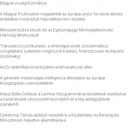
Magyarország Kormánya
A Magyar Közlönyben megjelentek az európai uniós források elérése
érdekében módosított helyreállítási terv részletei
Miniszteri biztos készíti elő az Egészségügyi Minőségellenőrzési
Hatóság létrehozását
Transzlációs jövőkutatás: a lehetséges jövők szisztematikus
vizsgálatától a jelenben meghozott kutatási, finanszírozási és képzési
döntésekig
Az EU elektrifikációval küzdene a klímaváltozás ellen
A generatív mesterséges intelligencia elterjedése az európai
közigazgatási szervezetekben
Interjú Balla Csillával, a Lechner fotogrammetriai területének vezetőjével
a hazai téradat-ökoszisztéma jövőjéről és a légi adatgyűjtések
szerepéről
Szentirmai Tamás építészt nevezték ki a Közlekedési és Beruházási
Minisztérium helyettes államtitkárává