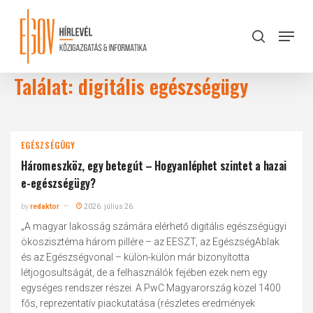
Skip
to
Menu
search
main
Close
content
Menu
Találat: digitális egészségügy
EGÉSZSÉGÜGY
Három eszköz, egy betegút – Hogyan léphet szintet a hazai
e-egészségügy?
by
redaktor
2026. július 26.
„A magyar lakosság számára elérhető digitális egészségügyi
ökoszisztéma három pillére – az EESZT, az EgészségAblak
és az Egészségvonal – külön-külön már bizonyította
létjogosultságát, de a felhasználók fejében ezek nem egy
egységes rendszer részei. A PwC Magyarország közel 1400
fős, reprezentatív piackutatása (részletes eredmények