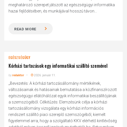
meghatározó szerepet játszott az egészségügyi informatika
hazai fejlődésében, és munkájával hosszú távon...
READ MORE
EGÉSZSÉGÜGY
Kórházi tartozások egy informatikai szállító szemével
by
redaktor
2026. január 11.
„Bevezetés: A kórházi tartozásállomány mértékének,
változásainak és hatásainak bemutatása a közfinanszírozott
egészségügyi ellátóhálózat egyik informatikai beszállítójának
a szemszögéből. Célkitűzés: Elemzésünk célja a kórházi
tartozásállomány vizsgálata egy kórházi információs
rendszert szállító piaci szereplő szemszögéből, kiemelt
figyelemmel arra, hogy a szolgáltató KKV elérhető kintlévőség