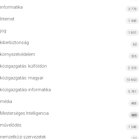
informatika
3 779
Internet
1 449
jog
1 801
kiberbiztonság
60
környezetvédelem
326
közigazgatás: külföldön
2 319
közigazgatás: magyar
10 650
közigazgatási informatika
5 781
média
488
Mesterséges Intelligencia
420
MI
művelődés
1 548
nemzetközi szervezetek
27