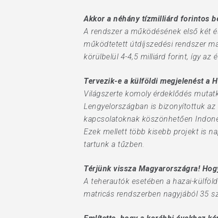
Akkor a néhány tízmilliárd forintos 
A rendszer a működésének első két és
működtetett útdíjszedési rendszer má
körülbelül 4-4,5 milliárd forint, így 
Tervezik-e a külföldi megjelenést a 
Világszerte komoly érdeklődés mutat
Lengyelországban is bizonyítottuk az 
kapcsolatoknak köszönhetően Indonéz
Ezek mellett több kisebb projekt is 
tartunk a tűzben.
Térjünk vissza Magyarországra! Hogy
A teherautók esetében a hazai-külföldi
matricás rendszerben nagyjából 35 szá