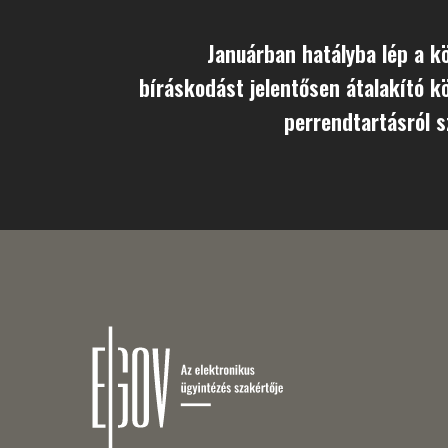
Januárban hatályba lép a k
bíráskodást jelentősen átalakító k
perrendtartásról s