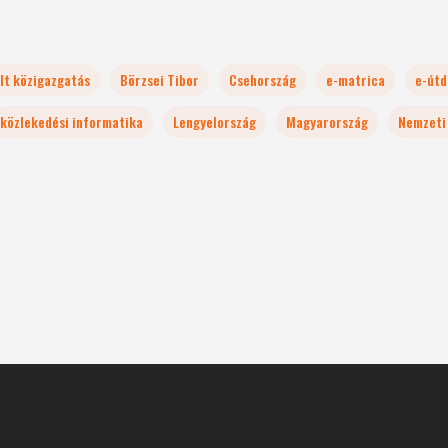
lt közigazgatás
Börzsei Tibor
Csehország
e-matrica
e-útd
közlekedési informatika
Lengyelország
Magyarország
Nemzeti 