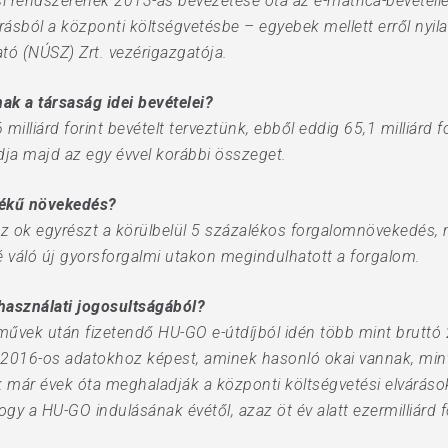
ési rendszerének 2013-as bevezetése óta az e-matrica-bevétell
forrásból a központi költségvetésbe – egyebek mellett erről ny
tató (NÚSZ) Zrt. vezérigazgatója.
ak a társaság idei bevételei?
milliárd forint bevételt terveztünk, ebből eddig 65,1 milliárd f
dja majd az egy évvel korábbi összeget.
tékű növekedés?
 az ok egyrészt a körülbelül 5 százalékos forgalomnövekedés, 
sé váló új gyorsforgalmi utakon megindulhatott a forgalom.
használati jogosultságából?
vek után fizetendő HU-GO e-útdíjból idén több mint bruttó 21
016-os adatokhoz képest, aminek hasonló okai vannak, mint
k már évek óta meghaladják a központi költségvetési elvárás
gy a HU-GO indulásának évétől, azaz öt év alatt ezermilliárd f