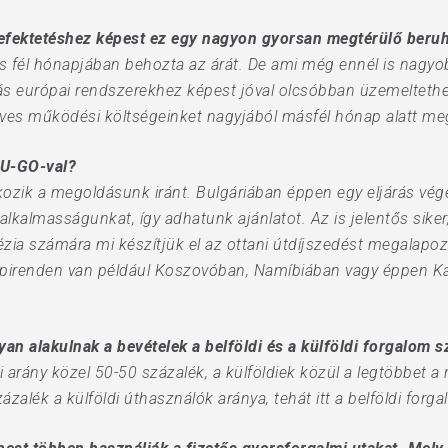
befektetéshez képest ez egy nagyon gyorsan megtérülő beruh
 fél hónapjában behozta az árát. De ami még ennél is nagyobb
s európai rendszerekhez képest jóval olcsóbban üzemeltethe
az éves működési költségeinket nagyjából másfél hónap alatt me
HU-GO-val?
kozik a megoldásunk iránt. Bulgáriában éppen egy eljárás v
alkalmasságunkat, így adhatunk ajánlatot. Az is jelentős sik
ia számára mi készítjük el az ottani útdíjszedést megalapo
napirenden van például Koszovóban, Namíbiában vagy éppen Ka
an alakulnak a bevételek a belföldi és a külföldi forgalom 
 arány közel 50-50 százalék, a külföldiek közül a legtöbbet a 
zalék a külföldi úthasználók aránya, tehát itt a belföldi forg