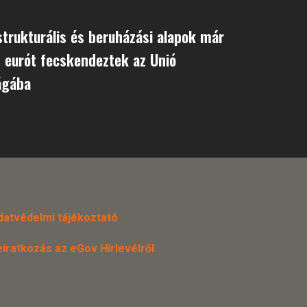
strukturális és beruházási alapok már
d eurót fecskendeztek az Unió
ágába
datvédelmi tájékoztató
eiratkozás az eGov Hírlevélről