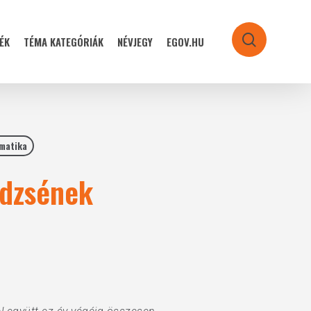
ÉK
TÉMA KATEGÓRIÁK
NÉVJEGY
EGOV.HU
search
rmatika
üdzsének