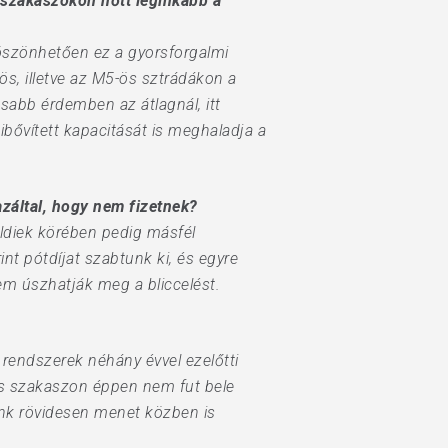
 szakaszokon nőtt leginkább a
szönhetően ez a gyors­for­galmi
ös, illetve az M5-ös sztrádákon a
sabb érdemben az átlagnál, itt
ibővített kapacitását is meghaladja a
záltal, hogy nem fizetnek?
öldiek körében pedig másfél
rint pótdíjat szabtunk ki, és egyre
m úszhatják meg a bliccelést.
s rendszerek néhány évvel ezelőtti
eles szakaszon éppen nem fut bele
óink rövidesen menet közben is