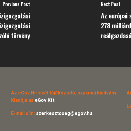
Previous Post
Next Post
özigazgatási
Az európai 
özigazgatási
278 milliár
zóló törvény
reálgazdas
Az eGov Hírlevél tájékoztató, szakmai kiadvány.
A
Kiadója az
eGov Kft.
L
E-mail cím:
szerkesztoseg@egov.hu