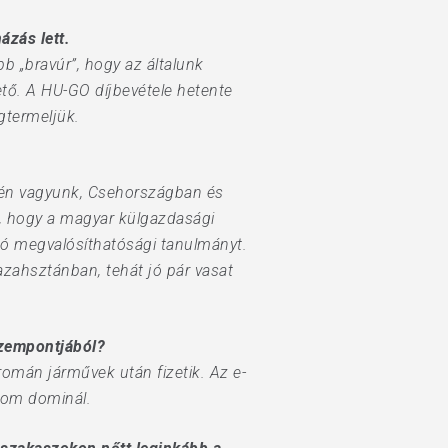
ázás lett.
 „bravúr”, hogy az általunk
tő. A HU-GO díjbevétele hetente
gtermeljük.
égén vagyunk, Csehországban és
er, hogy a magyar külgazdasági
zó megvalósíthatósági tanulmányt.
zahsztánban, tehát jó pár vasat
szempontjából?
román járművek után fizetik. Az e-
alom dominál.