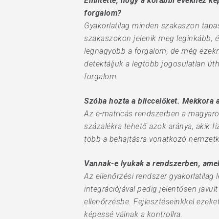
Említette, hogy a korábbi évekhez ké
forgalom?
Gyakorlatilag minden szakaszon tapas
szakaszokon jelenik meg leginkább, és
legnagyobb a forgalom, de még ezeknél
detektáljuk a legtöbb jogosulatlan út
forgalom.
Szóba hozta a bliccelőket. Mekkora a
Az e-matricás rendszerben a magyarok
százalékra tehető azok aránya, akik fiz
több a behajtásra vonatkozó nemzetk
Vannak-e lyukak a rendszerben, amely
Az ellenőrzési rendszer gyakorlatilag 
integrációjával pedig jelentősen javu
ellenőrzésbe. Fejlesztéseinkkel ezeke
képessé válnak a kontrollra.