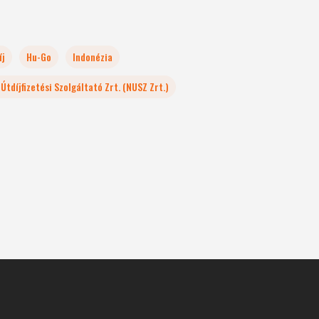
íj
Hu-Go
Indonézia
Útdíjfizetési Szolgáltató Zrt. (NUSZ Zrt.)