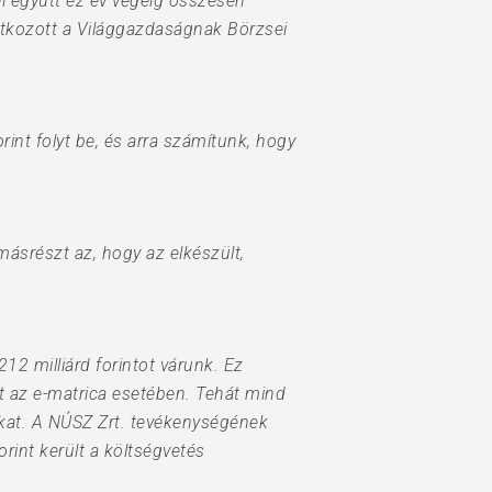
el együtt ez év végéig összesen
ilatkozott a Világgazdaságnak Börzsei
orint folyt be, és arra számítunk, hogy
másrészt az, hogy az elkészült,
2 milliárd forintot várunk. Ez
 az e-matrica esetében. Tehát mind
okat. A NÚSZ Zrt. tevékenységének
orint került a költségvetés