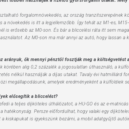
pest többen használják a fizetős gyorsforgalmi utakat. Mely
ztalható forgalomnö­vekedés, az ország tranzitszere­pének kö
 a növekedés is itt a legjellemzőbb. Így tehát az M1-es, M15-
 is erősebb az M0-son. És bár a bliccelési ráta itt sem maga
használatot. Az M0-son ma már annyi az autó, hogy lassan a k
z arányuk, ők mennyi pénztől fosztják meg a költségvetést a
 körében alig 0,2 százalék a jogosulatlan úthasználó, a külf
etés nélkül használják a díjas utakat. Tavaly évi hatmilliárd fo
özi megállapodásunk, amelyek eredményeként a külföldiek se
ek elősegítik a bliccelést?
lefedi a teljes díjköteles úthálózatot, a HU-GO és az e-matricá
lt a hatékonyság. Persze előfordulhat, hogy valaki egy díjköt
t a kiskapukat is igyekszünk bezárni, a mobil adatgyűjtő aut