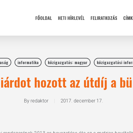
FŐOLDAL
HETI HÍRLEVÉL
FELIRATKOZÁS
CÍMK
aság
informatika
közigazgatás: magyar
közigazgatási info
liárdot hozott az útdíj a b
By
redaktor
2017. december 17.