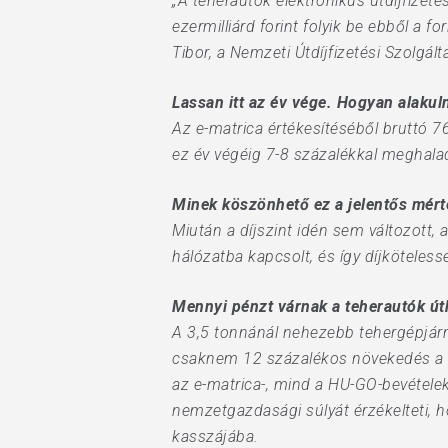
„A teherautók elektronikus útdíjfizet
ezermilliárd forint folyik be ebből a 
Tibor, a Nemzeti Útdíjfizetési Szolgál
Lassan itt az év vége. Hogyan alakuln
Az e-matrica értékesítéséből bruttó 76 
ez év végéig 7-8 százalékkal meghala
Hit enter to search or ESC to close
Minek köszönhető ez a jelentős mér
Miután a díjszint idén sem változott,
hálózatba kapcsolt, és így díjköteles
Mennyi pénzt várnak a teherautók út
A 3,5 tonnánál nehezebb tehergépjármű
csaknem 12 százalékos növekedés a 2
az e-matrica-, mind a HU-GO-bevétele
nemzetgazdasági súlyát érzékelteti, ho
kasszájába.