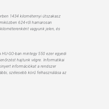
erben 1434 kilométernyi útszakasz
e, miközben 624-ről hamarosan
l kilométerenként vagyunk jelen, és
, a HU-GO-ban mintegy 550 ezer egyedi
lenőrzést hajtunk végre. Informatikai
kinyert információkat a rendszer
ábbi, szélesebb körű felhasználása az