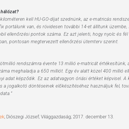
 hálózat?
kilométeren kell HU-GO-díjat szednünk, az e-matricás rendsz
 fix portálunk van, és rövidesen további 14-et állítunk üzemb
il ellenőrzési pontok száma. Ez azt jelenti, hogy nyolc és fé
ban, pontosan megtervezett ellenőrzési ütemterv szerint.
ötmillió rendszámra évente 13 millió e-matricát értékesítünk
ma meghaladja a 650 milliót. Egy év alatt közel 400 millió el
yi adat képződik. Ez az adatvagyon óriási értéket képvisel. A 
a jogalkotó döntéseinek előkészítéséhez használjuk fel, tov
data.”
nek
; Diószegi József; Világgazdaság; 2017. december 13.