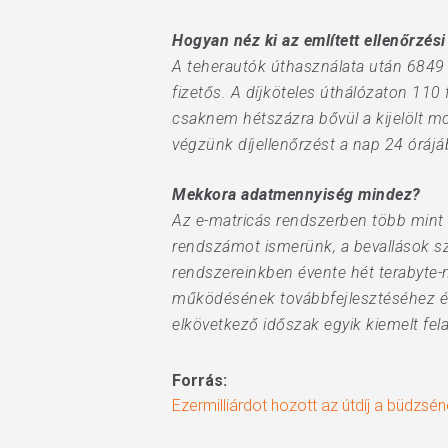
Hogyan néz ki az említett ellenőrzési
A teherautók úthasználata után 6849 
fizetős. A díjköteles úthálózaton 110
csaknem hétszázra bővül a kijelölt mob
végzünk díjellenőrzést a nap 24 órájá
Mekkora adatmennyiség mindez?
Az e-matricás rendszerben több mint 
rendszámot ismerünk, a bevallások szá
rendszereinkben évente hét terabyte-n
működésének továbbfejlesztéséhez és 
elkövetkező időszak egyik kiemelt fela
Forrás:
Ezermilliárdot hozott az útdíj a büdzsé